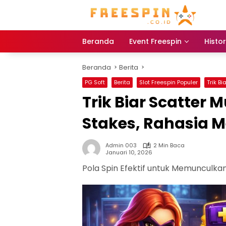
Langsung
ke
konten
Beranda
Event Freespin
Histo
Beranda
Berita
PG Soft
Berita
Slot Freespin Populer
Trik B
Trik Biar Scatter M
Stakes, Rahasia 
Admin 003
2 Min Baca
Januari 10, 2026
Pola Spin Efektif untuk Memunculkan