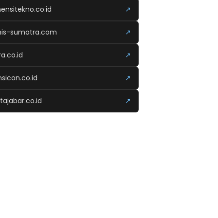
ensitekno.co.id
↗
nis-sumatra.com
↗
ra.co.id
↗
nsicon.co.id
↗
tajabar.co.id
↗