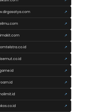
sikarir.com
↗
.dirgasatya.com
↗
eilmu.com
↗
imakit.com
↗
komtelstra.co.id
↗
isemut.co.id
↗
vgame.id
↗
roam.id
↗
nolimit.id
↗
kos.co.id
↗