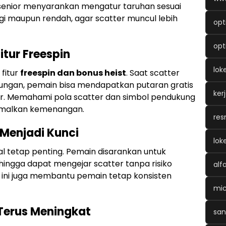
enior menyarankan mengatur taruhan sesuai
tinggi maupun rendah, agar scatter muncul lebih
opt
opt
itur Freespin
lok
fitur
freespin dan bonus heist
. Saat scatter
ungan, pemain bisa mendapatkan putaran gratis
ker
sar. Memahami pola scatter dan simbol pendukung
malkan kemenangan.
res
Menjadi Kunci
lok
al tetap penting. Pemain disarankan untuk
hingga dapat mengejar scatter tanpa risiko
alf
i ini juga membantu pemain tetap konsisten
mic
 Terus Meningkat
san