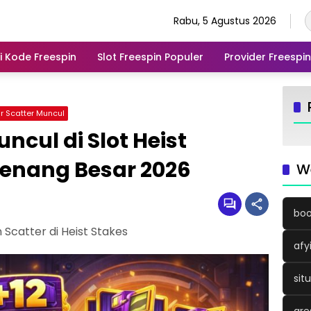
Rabu, 5 Agustus 2026
ri Kode Freespin
Slot Freespin Populer
Provider Freespin
iar Scatter Muncul
uncul di Slot Heist
Menang Besar 2026
W
boo
 Scatter di Heist Stakes
afy
sit