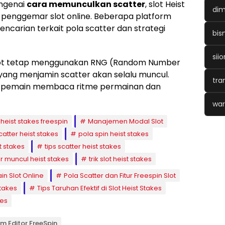
engenai
cara memunculkan scatter
, slot Heist
dim
 penggemar slot online. Beberapa platform
carian terkait pola scatter dan strategi
bis
siio
 slot tetap menggunakan RNG (Random Number
 yang menjamin scatter akan selalu muncul.
tra
u pemain membaca ritme permainan dan
war
heist stakes freespin
Manajemen Modal Slot
catter heist stakes
pola spin heist stakes
st stakes
tips scatter heist stakes
ter muncul heist stakes
trik slot heist stakes
n Slot Online
Pola Scatter dan Fitur Freespin Slot
Stakes
Tips Taruhan Efektif di Slot Heist Stakes
kes
Tim Editor FreeSpin