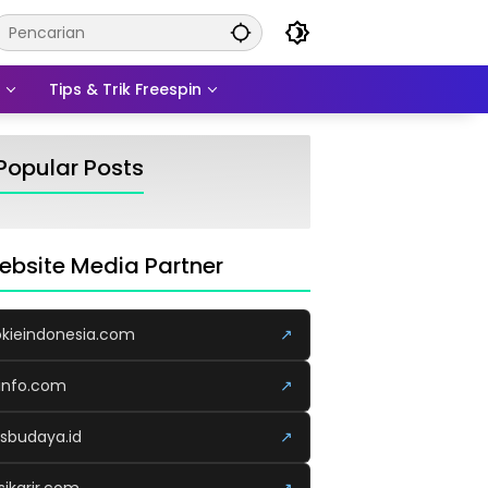
Tips & Trik Freespin
Popular Posts
ebsite Media Partner
kieindonesia.com
↗
info.com
↗
usbudaya.id
↗