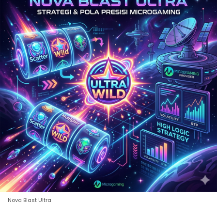
Nova Blast Ultra