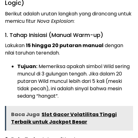
Logic)
Berikut adalah urutan langkah yang dirancang untuk
memicu fitur
Nova Explosion
:
1. Tahap Inisiasi (Manual Warm-up)
Lakukan
15 hingga 20 putaran manual
dengan
nilai taruhan terendah.
Tujuan:
Memeriksa apakah simbol Wild sering
muncul di 3 gulungan tengah. Jika dalam 20
putaran Wild muncul lebih dari 5 kali (meski
tidak pecah), ini adalah sinyal bahwa mesin
sedang “hangat”.
Baca Juga
Slot Gacor Volatilitas Tinggi
Terbaik untuk Jackpot Besar