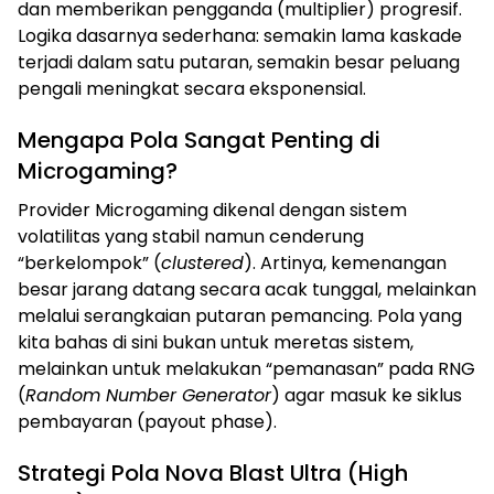
dan memberikan pengganda (multiplier) progresif.
Logika dasarnya sederhana: semakin lama kaskade
terjadi dalam satu putaran, semakin besar peluang
pengali meningkat secara eksponensial.
Mengapa Pola Sangat Penting di
Microgaming?
Provider Microgaming dikenal dengan sistem
volatilitas yang stabil namun cenderung
“berkelompok” (
clustered
). Artinya, kemenangan
besar jarang datang secara acak tunggal, melainkan
melalui serangkaian putaran pemancing. Pola yang
kita bahas di sini bukan untuk meretas sistem,
melainkan untuk melakukan “pemanasan” pada RNG
(
Random Number Generator
) agar masuk ke siklus
pembayaran (payout phase).
Strategi Pola Nova Blast Ultra (High