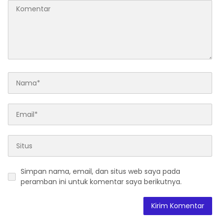
Simpan nama, email, dan situs web saya pada
peramban ini untuk komentar saya berikutnya.