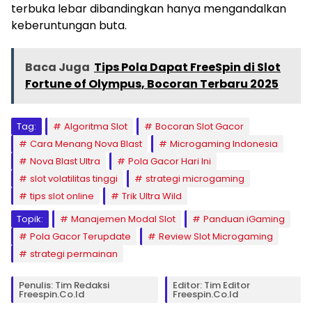
terbuka lebar dibandingkan hanya mengandalkan
keberuntungan buta.
Baca Juga
Tips Pola Dapat FreeSpin di Slot
Fortune of Olympus, Bocoran Terbaru 2025
Tag:
Algoritma Slot
Bocoran Slot Gacor
Cara Menang Nova Blast
Microgaming Indonesia
Nova Blast Ultra
Pola Gacor Hari Ini
slot volatilitas tinggi
strategi microgaming
tips slot online
Trik Ultra Wild
Topik:
Manajemen Modal Slot
Panduan iGaming
Pola Gacor Terupdate
Review Slot Microgaming
strategi permainan
Penulis: Tim Redaksi
Editor: Tim Editor
Freespin.co.id
Freespin.co.id