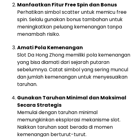
Manfaatkan Fitur Free Spin dan Bonus
Perhatikan simbol scatter untuk memicu free
spin. Selalu gunakan bonus tambahan untuk
meningkatkan peluang kemenangan tanpa
menambah risiko.
Amati Pola Kemenangan
Slot Da Hong Zhong memiliki pola kemenangan
yang bisa diamati dari sejarah putaran
sebelumnya. Catat simbol yang sering muncul
dan jumlah kemenangan untuk menyesuaikan
taruhan.
Gunakan Taruhan Minimal dan Maksimal
Secara Strategis
Memulai dengan taruhan minimal
memungkinkan eksplorasi mekanisme slot.
Naikkan taruhan saat berada di momen
kemenangan berturut-turut.