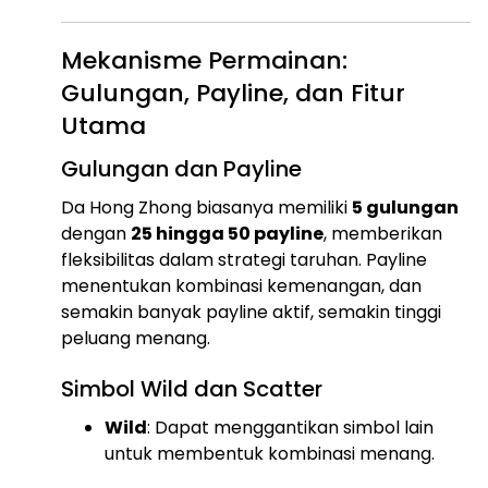
Mekanisme Permainan:
Gulungan, Payline, dan Fitur
Utama
Gulungan dan Payline
Da Hong Zhong biasanya memiliki
5 gulungan
dengan
25 hingga 50 payline
, memberikan
fleksibilitas dalam strategi taruhan. Payline
menentukan kombinasi kemenangan, dan
semakin banyak payline aktif, semakin tinggi
peluang menang.
Simbol Wild dan Scatter
Wild
: Dapat menggantikan simbol lain
untuk membentuk kombinasi menang.