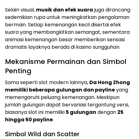
Selain visual,
musik dan efek suara
juga dirancang
sedemikian rupa untuk meningkatkan pengalaman
bermain. Setiap kemenangan kecil disertai efek
suara yang membangkitkan semangat, sementara
animasi kemenangan besar memberikan sensasi
dramatis layaknya berada di kasino sungguhan.
Mekanisme Permainan dan Simbol
Penting
Sama seperti slot modern lainnya,
Da Hong Zhong
memiliki beberapa gulungan dan payline
yang
memengaruhi peluang kemenangan. Meskipun
jumlah gulungan dapat bervariasi tergantung versi,
biasanya slot ini memiliki
5 gulungan
dengan
25
hingga 50 payline
.
Simbol Wild dan Scatter