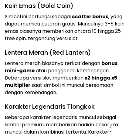
Koin Emas (Gold Coin)
Simbol ini berfungsi sebagai
scatter bonus
, yang
dapat memicu putaran gratis. Munculnya 3–5 koin
emas biasanya memberikan antara 10 hingga 25
free spin, tergantung versi slot.
Lentera Merah (Red Lantern)
Lentera merah biasanya terkait dengan
bonus
mini-game
atau pengganda kemenangan.
Beberapa versi slot memberikan
x2 hingga x5
multiplier
saat simbol ini muncul bersamaan
dengan kemenangan.
Karakter Legendaris Tiongkok
Beberapa karakter legendaris muncul sebagai
simbol premium, memberikan hadiah besar jika
muncul dalam kombinasi tertentu. Karakter-