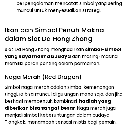
berpengalaman mencatat simbol yang sering
muncul untuk menyesuaikan strategi.
Ikon dan Simbol Penuh Makna
dalam Slot Da Hong Zhong
Slot Da Hong Zhong menghadirkan
simbol-simbol
yang kaya makna budaya
dan masing-masing
memiliki peran penting dalam permainan.
Naga Merah (Red Dragon)
Simbol naga merah adalah simbol kemenangan
tinggi. Ia bisa muncul di gulungan mana saja, dan jika
berhasil membentuk kombinasi,
hadiah yang
diberikan bisa sangat besar
. Naga merah juga
menjadi simbol keberuntungan dalam budaya
Tiongkok, menambah sensasi mistis bagi pemain.