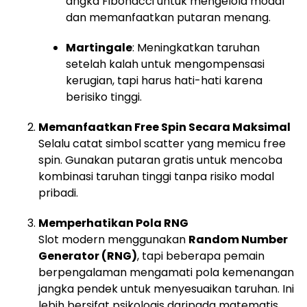
angka Fibonacci untuk mengelola modal
dan memanfaatkan putaran menang.
Martingale
: Meningkatkan taruhan
setelah kalah untuk mengompensasi
kerugian, tapi harus hati-hati karena
berisiko tinggi.
Memanfaatkan Free Spin Secara Maksimal
Selalu catat simbol scatter yang memicu free
spin. Gunakan putaran gratis untuk mencoba
kombinasi taruhan tinggi tanpa risiko modal
pribadi.
Memperhatikan Pola RNG
Slot modern menggunakan
Random Number
Generator (RNG)
, tapi beberapa pemain
berpengalaman mengamati pola kemenangan
jangka pendek untuk menyesuaikan taruhan. Ini
lebih bersifat psikologis daripada matematis,