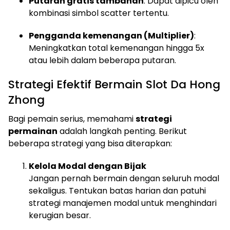
Putaran gratis tambahan
: Dapat dipicu oleh
kombinasi simbol scatter tertentu.
Pengganda kemenangan (Multiplier)
:
Meningkatkan total kemenangan hingga 5x
atau lebih dalam beberapa putaran.
Strategi Efektif Bermain Slot Da Hong
Zhong
Bagi pemain serius, memahami
strategi
permainan
adalah langkah penting. Berikut
beberapa strategi yang bisa diterapkan:
Kelola Modal dengan Bijak
Jangan pernah bermain dengan seluruh modal
sekaligus. Tentukan batas harian dan patuhi
strategi manajemen modal untuk menghindari
kerugian besar.