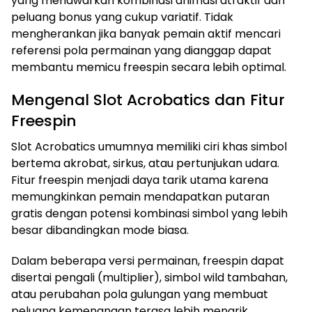
yang menawarkan kombinasi animasi atraktif dan
peluang bonus yang cukup variatif. Tidak
mengherankan jika banyak pemain aktif mencari
referensi pola permainan yang dianggap dapat
membantu memicu freespin secara lebih optimal.
Mengenal Slot Acrobatics dan Fitur
Freespin
Slot Acrobatics umumnya memiliki ciri khas simbol
bertema akrobat, sirkus, atau pertunjukan udara.
Fitur freespin menjadi daya tarik utama karena
memungkinkan pemain mendapatkan putaran
gratis dengan potensi kombinasi simbol yang lebih
besar dibandingkan mode biasa.
Dalam beberapa versi permainan, freespin dapat
disertai pengali (multiplier), simbol wild tambahan,
atau perubahan pola gulungan yang membuat
peluang kemenangan terasa lebih menarik.