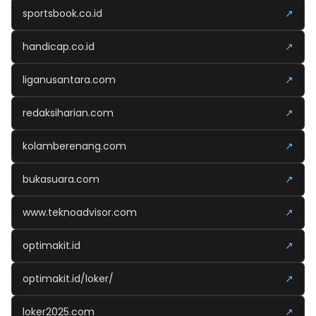
sportsbook.co.id
↗
handicap.co.id
↗
liganusantara.com
↗
redaksiharian.com
↗
kolamberenang.com
↗
bukasuara.com
↗
www.teknoadvisor.com
↗
optimakit.id
↗
optimakit.id/loker/
↗
loker2025.com
↗