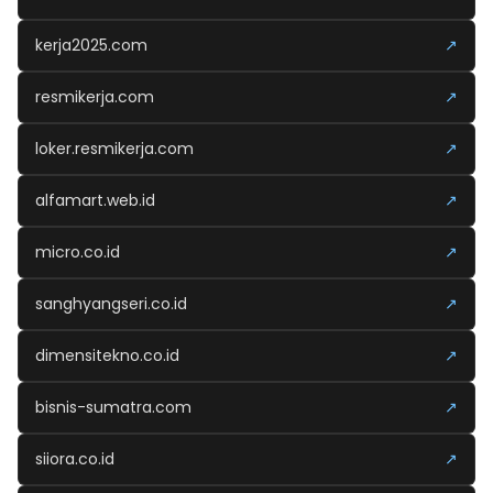
kerja2025.com
↗
resmikerja.com
↗
loker.resmikerja.com
↗
alfamart.web.id
↗
micro.co.id
↗
sanghyangseri.co.id
↗
dimensitekno.co.id
↗
bisnis-sumatra.com
↗
siiora.co.id
↗