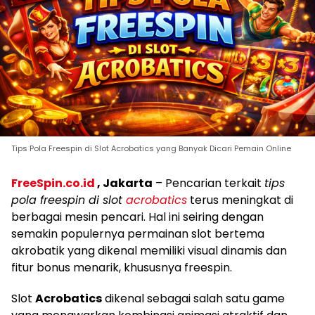
Tips Pola Freespin di Slot Acrobatics yang Banyak Dicari Pemain Online
FreeSpin.co.id
, Jakarta
– Pencarian terkait
tips
pola freespin di slot
acrobatics
terus meningkat di
berbagai mesin pencari. Hal ini seiring dengan
semakin populernya permainan slot bertema
akrobatik yang dikenal memiliki visual dinamis dan
fitur bonus menarik, khususnya freespin.
Slot
Acrobatics
dikenal sebagai salah satu game