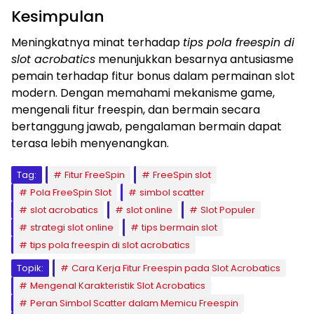
Kesimpulan
Meningkatnya minat terhadap
tips pola freespin di
slot acrobatics
menunjukkan besarnya antusiasme
pemain terhadap fitur bonus dalam permainan slot
modern. Dengan memahami mekanisme game,
mengenali fitur freespin, dan bermain secara
bertanggung jawab, pengalaman bermain dapat
terasa lebih menyenangkan.
Tag:
Fitur FreeSpin
FreeSpin slot
Pola FreeSpin Slot
simbol scatter
slot acrobatics
slot online
Slot Populer
strategi slot online
tips bermain slot
tips pola freespin di slot acrobatics
Topik:
Cara Kerja Fitur Freespin pada Slot Acrobatics
Mengenal Karakteristik Slot Acrobatics
Peran Simbol Scatter dalam Memicu Freespin