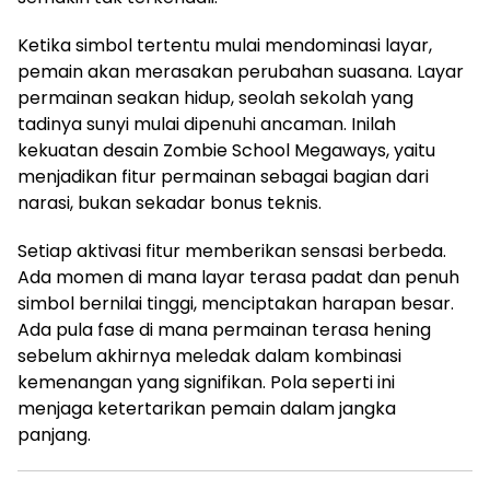
Ketika simbol tertentu mulai mendominasi layar,
pemain akan merasakan perubahan suasana. Layar
permainan seakan hidup, seolah sekolah yang
tadinya sunyi mulai dipenuhi ancaman. Inilah
kekuatan desain Zombie School Megaways, yaitu
menjadikan fitur permainan sebagai bagian dari
narasi, bukan sekadar bonus teknis.
Setiap aktivasi fitur memberikan sensasi berbeda.
Ada momen di mana layar terasa padat dan penuh
simbol bernilai tinggi, menciptakan harapan besar.
Ada pula fase di mana permainan terasa hening
sebelum akhirnya meledak dalam kombinasi
kemenangan yang signifikan. Pola seperti ini
menjaga ketertarikan pemain dalam jangka
panjang.