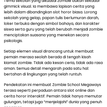
Tema sekolah yang dikuasai zombie bukan sekadar
gimmick visual. Ia membawa lapisan cerita yang
lebih dalam dibandingkan slot horor biasa. Lorong
sekolah yang gelap, papan tulis berlumuran darah,
loker terbuka dengan simbol bahaya, dan karakter
siswa serta guru yang telah berubah menjadi zombie
menciptakan suasana yang menekan secara
psikologis.
Setiap elemen visual dirancang untuk membuat
pemain merasa seolah berada di tengah kisah
kiamat zombie. Tidak ada kesan ceria, tidak ada rasa
aman. Semua detail mengarah pada satu hal:
bertahan di lingkungan yang telah runtuh.
Pendekatan ini membuat Zombie School Megaways
terasa seperti perpaduan antara slot online dan
cerita horor interaktif. Pemain tidak hanya memutar
gulungan, tetapi juga “menjelajahi” dunia yang penuh