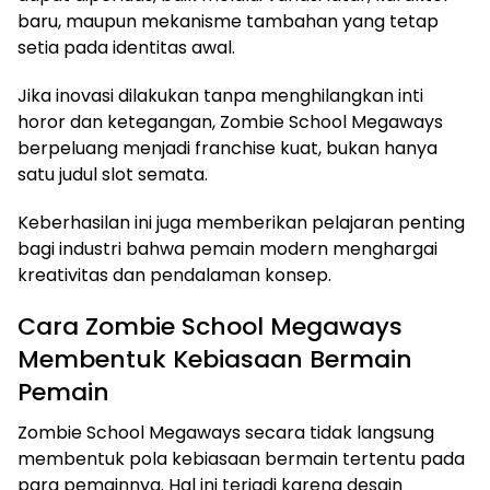
baru, maupun mekanisme tambahan yang tetap
setia pada identitas awal.
Jika inovasi dilakukan tanpa menghilangkan inti
horor dan ketegangan, Zombie School Megaways
berpeluang menjadi franchise kuat, bukan hanya
satu judul slot semata.
Keberhasilan ini juga memberikan pelajaran penting
bagi industri bahwa pemain modern menghargai
kreativitas dan pendalaman konsep.
Cara Zombie School Megaways
Membentuk Kebiasaan Bermain
Pemain
Zombie School Megaways secara tidak langsung
membentuk pola kebiasaan bermain tertentu pada
para pemainnya. Hal ini terjadi karena desain