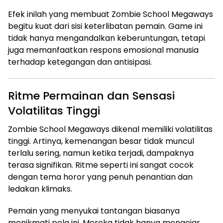
Efek inilah yang membuat Zombie School Megaways
begitu kuat dari sisi keterlibatan pemain. Game ini
tidak hanya mengandalkan keberuntungan, tetapi
juga memanfaatkan respons emosional manusia
terhadap ketegangan dan antisipasi.
Ritme Permainan dan Sensasi
Volatilitas Tinggi
Zombie School Megaways dikenal memiliki volatilitas
tinggi. Artinya, kemenangan besar tidak muncul
terlalu sering, namun ketika terjadi, dampaknya
terasa signifikan. Ritme seperti ini sangat cocok
dengan tema horor yang penuh penantian dan
ledakan klimaks.
Pemain yang menyukai tantangan biasanya
menikmati pola ini. Mereka tidak hanya mengejar