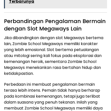
Terbarunya
Perbandingan Pengalaman Bermain
dengan Slot Megaways Lain
Jika dibandingkan dengan slot Megaways bertema
lain, Zombie School Megaways memiliki karakter
yang lebih emosional. Slot bertema petualangan
atau mitologi sering kali fokus pada eksplorasi dan
kemenangan heroik, sementara Zombie School
Megaways menekankan rasa bertahan hidup dan
ketidakpastian.
Perbedaan ini membuat pengalaman bermain
terasa lebih intens. Pemain tidak hanya berharap
pada kombinasi kemenangan, tetapi juga terlibat
dalam suasana yang penuh tekanan. Inilah yang
membuat Zombie School Megaways memiliki daya