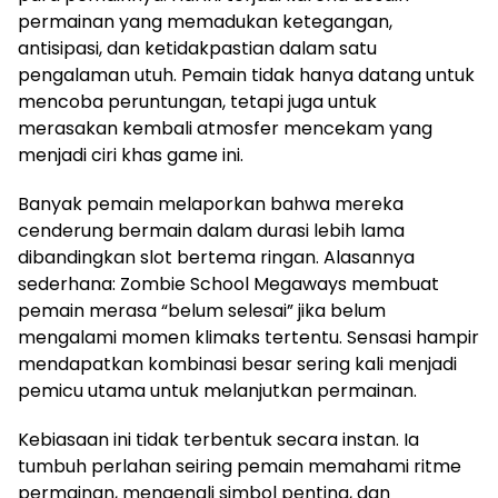
permainan yang memadukan ketegangan,
antisipasi, dan ketidakpastian dalam satu
pengalaman utuh. Pemain tidak hanya datang untuk
mencoba peruntungan, tetapi juga untuk
merasakan kembali atmosfer mencekam yang
menjadi ciri khas game ini.
Banyak pemain melaporkan bahwa mereka
cenderung bermain dalam durasi lebih lama
dibandingkan slot bertema ringan. Alasannya
sederhana: Zombie School Megaways membuat
pemain merasa “belum selesai” jika belum
mengalami momen klimaks tertentu. Sensasi hampir
mendapatkan kombinasi besar sering kali menjadi
pemicu utama untuk melanjutkan permainan.
Kebiasaan ini tidak terbentuk secara instan. Ia
tumbuh perlahan seiring pemain memahami ritme
permainan, mengenali simbol penting, dan