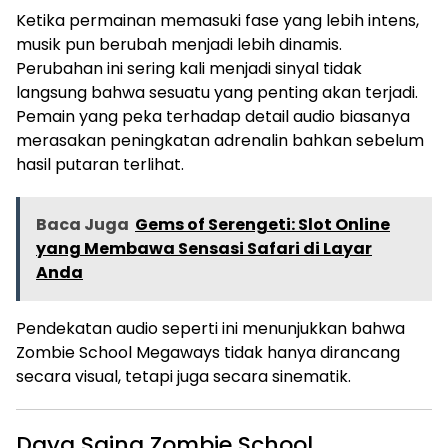
Ketika permainan memasuki fase yang lebih intens,
musik pun berubah menjadi lebih dinamis.
Perubahan ini sering kali menjadi sinyal tidak
langsung bahwa sesuatu yang penting akan terjadi.
Pemain yang peka terhadap detail audio biasanya
merasakan peningkatan adrenalin bahkan sebelum
hasil putaran terlihat.
Baca Juga
Gems of Serengeti: Slot Online
yang Membawa Sensasi Safari di Layar
Anda
Pendekatan audio seperti ini menunjukkan bahwa
Zombie School Megaways tidak hanya dirancang
secara visual, tetapi juga secara sinematik.
Daya Saing Zombie School