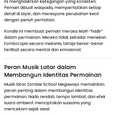
ini menghadirkan ketegangan yang konsisten.
Pemain dibuat waspada, memperhatikan setiap
detail di layar, dan merespons perubahan kecil
dengan penuh perhatian.
Kondisi ini membuat pemain merasa lebih “hadir”
dalam permainan. Mereka tidak sekadar menekan
tombol spin secara mekanis, tetapi benar-benar
terlibat secara mental dan emosional.
Peran Musik Latar dalam
Membangun Identitas Permainan
Musik latar Zombie School Megaways memainkan
peran penting dalam membangun identitas
permainan. Nada rendah, tempo lambat, dan efek
suara ambient menciptakan suasana yang
mencekam sejak awal.