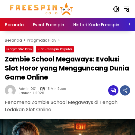
Langsung
ke
konten
Beranda
Event Freespin
Histori Kode Freespin
Slo
Beranda
Pragmatic Play
Pragmatic Play
Slot Freespin Populer
Zombie School Megaways: Evolusi
Slot Horor yang Mengguncang Dunia
Game Online
Admin 001
15 Min Baca
Januari 1, 2026
Fenomena Zombie School Megaways di Tengah
Ledakan Slot Online