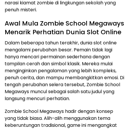
narasi kiamat zombie di lingkungan sekolah yang
penuh misteri.
Awal Mula Zombie School Megaways
Menarik Perhatian Dunia Slot Online
Dalam beberapa tahun terakhir, dunia slot online
mengalami perubahan besar. Pemain tidak lagi
hanya mencari permainan sederhana dengan
tampilan cerah dan simbol klasik. Mereka mulai
menginginkan pengalaman yang lebih kompleks,
penuh cerita, dan mampu membangkitkan emosi. Di
tengah perubahan selera tersebut, Zombie School
Megaways muncul sebagai salah satu judul yang
langsung mencuri perhatian.
Zombie School Megaways hadir dengan konsep
yang tidak biasa. Alih-alih menggunakan tema
keberuntungan tradisional, game ini mengangkat