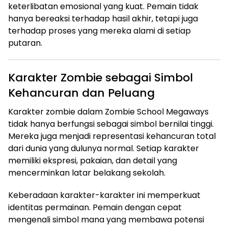
keterlibatan emosional yang kuat. Pemain tidak
hanya bereaksi terhadap hasil akhir, tetapi juga
terhadap proses yang mereka alami di setiap
putaran.
Karakter Zombie sebagai Simbol
Kehancuran dan Peluang
Karakter zombie dalam Zombie School Megaways
tidak hanya berfungsi sebagai simbol bernilai tinggi.
Mereka juga menjadi representasi kehancuran total
dari dunia yang dulunya normal. Setiap karakter
memiliki ekspresi, pakaian, dan detail yang
mencerminkan latar belakang sekolah.
Keberadaan karakter-karakter ini memperkuat
identitas permainan. Pemain dengan cepat
mengenali simbol mana yang membawa potensi