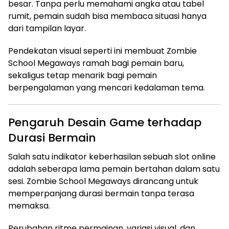
besar. Tanpa perlu memahami angka atau tabel
rumit, pemain sudah bisa membaca situasi hanya
dari tampilan layar.
Pendekatan visual seperti ini membuat Zombie
School Megaways ramah bagi pemain baru,
sekaligus tetap menarik bagi pemain
berpengalaman yang mencari kedalaman tema.
Pengaruh Desain Game terhadap
Durasi Bermain
Salah satu indikator keberhasilan sebuah slot online
adalah seberapa lama pemain bertahan dalam satu
sesi. Zombie School Megaways dirancang untuk
memperpanjang durasi bermain tanpa terasa
memaksa.
Perubahan ritme permainan, variasi visual, dan