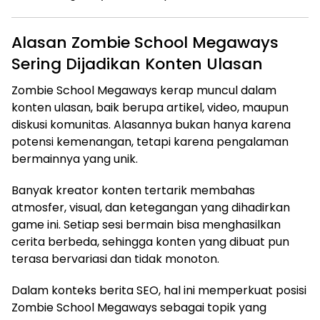
Alasan Zombie School Megaways
Sering Dijadikan Konten Ulasan
Zombie School Megaways kerap muncul dalam
konten ulasan, baik berupa artikel, video, maupun
diskusi komunitas. Alasannya bukan hanya karena
potensi kemenangan, tetapi karena pengalaman
bermainnya yang unik.
Banyak kreator konten tertarik membahas
atmosfer, visual, dan ketegangan yang dihadirkan
game ini. Setiap sesi bermain bisa menghasilkan
cerita berbeda, sehingga konten yang dibuat pun
terasa bervariasi dan tidak monoton.
Dalam konteks berita SEO, hal ini memperkuat posisi
Zombie School Megaways sebagai topik yang