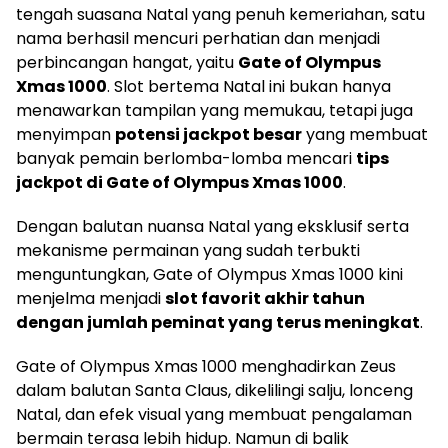
tengah suasana Natal yang penuh kemeriahan, satu
nama berhasil mencuri perhatian dan menjadi
perbincangan hangat, yaitu
Gate of Olympus
Xmas 1000
. Slot bertema Natal ini bukan hanya
menawarkan tampilan yang memukau, tetapi juga
menyimpan
potensi jackpot besar
yang membuat
banyak pemain berlomba-lomba mencari
tips
jackpot di Gate of Olympus Xmas 1000
.
Dengan balutan nuansa Natal yang eksklusif serta
mekanisme permainan yang sudah terbukti
menguntungkan, Gate of Olympus Xmas 1000 kini
menjelma menjadi
slot favorit akhir tahun
dengan jumlah peminat yang terus meningkat
.
Gate of Olympus Xmas 1000 menghadirkan Zeus
dalam balutan Santa Claus, dikelilingi salju, lonceng
Natal, dan efek visual yang membuat pengalaman
bermain terasa lebih hidup. Namun di balik