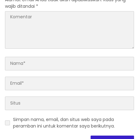
wajib ditandai
*
Simpan nama, email, dan situs web saya pada
peramban ini untuk komentar saya berikutnya.