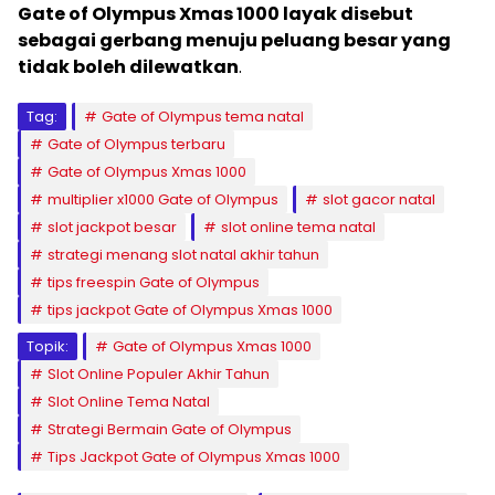
Gate of Olympus Xmas 1000 layak disebut
sebagai gerbang menuju peluang besar yang
tidak boleh dilewatkan
.
Tag:
Gate of Olympus tema natal
Gate of Olympus terbaru
Gate of Olympus Xmas 1000
multiplier x1000 Gate of Olympus
slot gacor natal
slot jackpot besar
slot online tema natal
strategi menang slot natal akhir tahun
tips freespin Gate of Olympus
tips jackpot Gate of Olympus Xmas 1000
Topik:
Gate of Olympus Xmas 1000
Slot Online Populer Akhir Tahun
Slot Online Tema Natal
Strategi Bermain Gate of Olympus
Tips Jackpot Gate of Olympus Xmas 1000