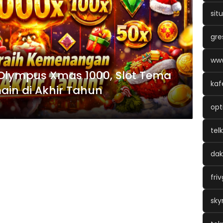
sit
gre
www
f Olympus Xmas 1000, Slot Tema
kaf
ain di Akhir Tahun
opt
tel
dak
fri
sky