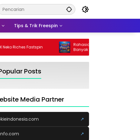
Tips & Trik Freespin
Rahasia Ocean Carnival Fastspin yang
ches Fastspin
Banyak Dicari
Popular Posts
ebsite Media Partner
kieindonesia.com
↗
info.com
↗