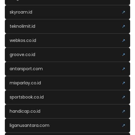
skyroam.id
↗
teknolimit.id
↗
webkos.co.id
↗
groove.co.id
↗
antarsport.com
↗
mixparlay.co.id
↗
sportsbook.co.id
↗
handicap.co.id
↗
liganusantara.com
↗