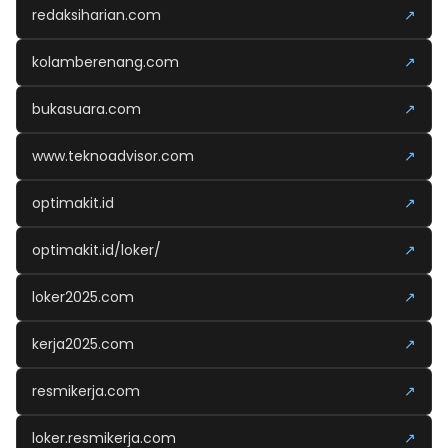
redaksiharian.com
↗
kolamberenang.com
↗
bukasuara.com
↗
www.teknoadvisor.com
↗
optimakit.id
↗
optimakit.id/loker/
↗
loker2025.com
↗
kerja2025.com
↗
resmikerja.com
↗
loker.resmikerja.com
↗