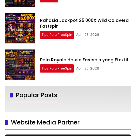
Rahasia Jackpot 25.000X Wild Calavera
Fastspin
Tips Pola FreeSpin
April 25, 2026
Pola Royale House Fastspin yang Efektif
Tips Pola FreeSpin
April 25, 2026
Popular Posts
Website Media Partner