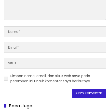
Simpan nama, email, dan situs web saya pada
peramban ini untuk komentar saya berikutnya.
Baca Juga