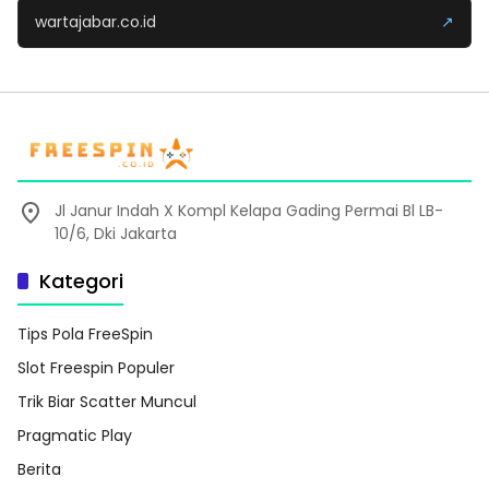
wartajabar.co.id
↗
Jl Janur Indah X Kompl Kelapa Gading Permai Bl LB-
10/6, Dki Jakarta
Kategori
Tips Pola FreeSpin
Slot Freespin Populer
Trik Biar Scatter Muncul
Pragmatic Play
Berita