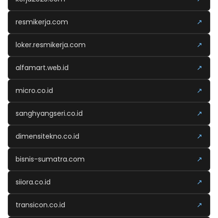
resmikerja.com
↗
loker.resmikerja.com
↗
alfamart.web.id
↗
micro.co.id
↗
sanghyangseri.co.id
↗
dimensitekno.co.id
↗
bisnis-sumatra.com
↗
siiora.co.id
↗
transicon.co.id
↗