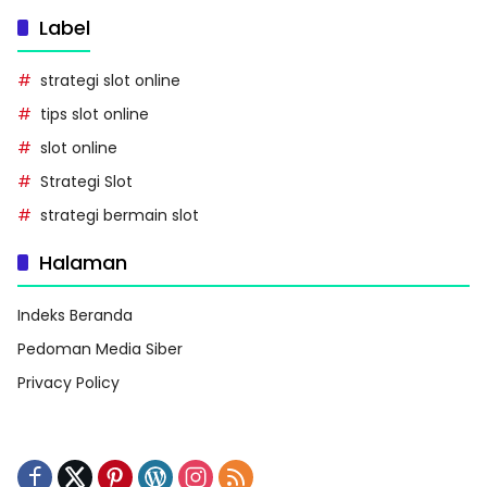
Label
strategi slot online
tips slot online
slot online
Strategi Slot
strategi bermain slot
Halaman
Indeks Beranda
Pedoman Media Siber
Privacy Policy