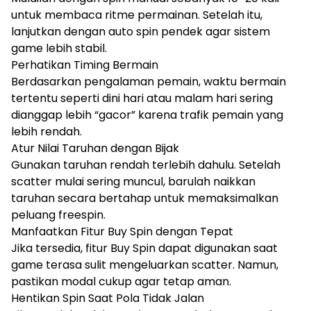
untuk membaca ritme permainan. Setelah itu,
lanjutkan dengan auto spin pendek agar sistem
game lebih stabil.
Perhatikan Timing Bermain
Berdasarkan pengalaman pemain, waktu bermain
tertentu seperti dini hari atau malam hari sering
dianggap lebih “gacor” karena trafik pemain yang
lebih rendah.
Atur Nilai Taruhan dengan Bijak
Gunakan taruhan rendah terlebih dahulu. Setelah
scatter mulai sering muncul, barulah naikkan
taruhan secara bertahap untuk memaksimalkan
peluang freespin.
Manfaatkan Fitur Buy Spin dengan Tepat
Jika tersedia, fitur Buy Spin dapat digunakan saat
game terasa sulit mengeluarkan scatter. Namun,
pastikan modal cukup agar tetap aman.
Hentikan Spin Saat Pola Tidak Jalan