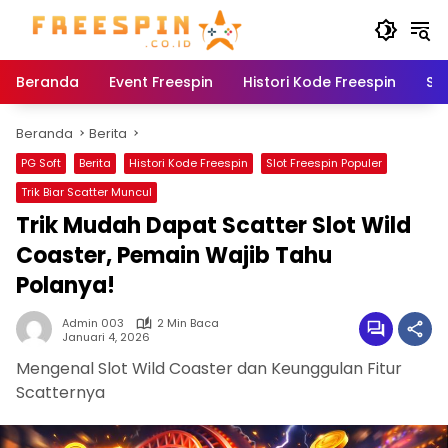
Langsung
ke
konten
Beranda
Event Freespin
Histori Kode Freespin
Slo
Beranda
Berita
PG Soft
Berita
Histori Kode Freespin
Slot Freespin Populer
Trik Biar Scatter Muncul
Trik Mudah Dapat Scatter Slot Wild
Coaster, Pemain Wajib Tahu
Polanya!
Admin 003
2 Min Baca
Januari 4, 2026
Mengenal Slot Wild Coaster dan Keunggulan Fitur
Scatternya