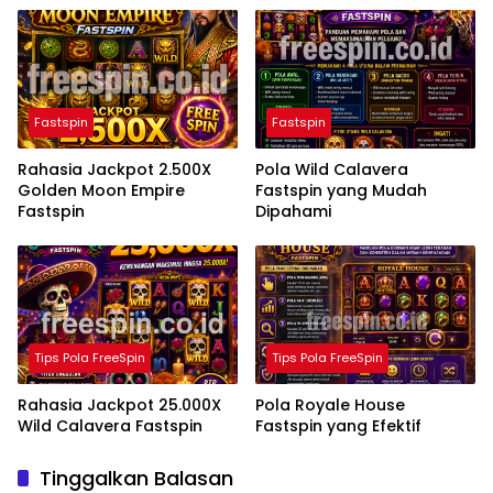
Fastspin
Fastspin
Rahasia Jackpot 2.500X
Pola Wild Calavera
Golden Moon Empire
Fastspin yang Mudah
Fastspin
Dipahami
Tips Pola FreeSpin
Tips Pola FreeSpin
Rahasia Jackpot 25.000X
Pola Royale House
Wild Calavera Fastspin
Fastspin yang Efektif
Tinggalkan Balasan