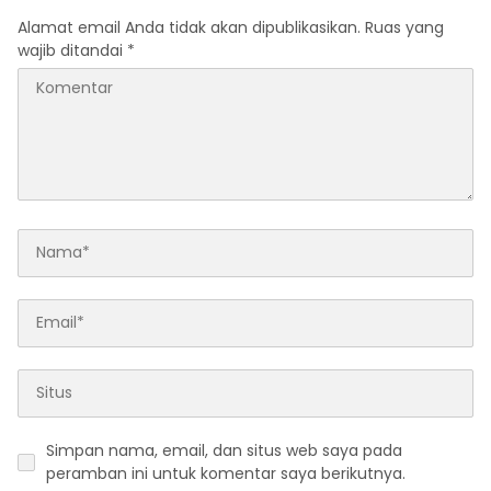
Alamat email Anda tidak akan dipublikasikan.
Ruas yang
wajib ditandai
*
Simpan nama, email, dan situs web saya pada
peramban ini untuk komentar saya berikutnya.