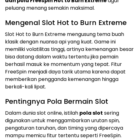
dan pola FreeSpin Hot to Burn Extreme
agar
peluang menang semakin maksimal.
Mengenal Slot Hot to Burn Extreme
Slot Hot to Burn Extreme mengusung tema buah
klasik dengan nuansa api yang kuat. Game ini
memiliki volatilitas tinggi, artinya kemenangan besar
bisa datang dalam waktu tertentu jika pemain
berhasil masuk ke momentum yang tepat. Fitur
FreeSpin menjadi daya tarik utama karena dapat
memberikan pengganda kemenangan hingga
berkali-kali lipat.
Pentingnya Pola Bermain Slot
Dalam dunia slot online, istilah
pola slot
sering
digunakan untuk menggambarkan urutan spin,
pengaturan taruhan, dan timing yang dipercaya
mampu memicu fitur tertentu seperti FreeSpin.