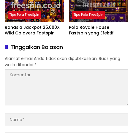
Tips Pola FreeSpin
Tips Pola FreeSpin
Rahasia Jackpot 25.000X
Pola Royale House
Wild Calavera Fastspin
Fastspin yang Efektif
Tinggalkan Balasan
Alamat email Anda tidak akan dipublikasikan.
Ruas yang
wajib ditandai
*