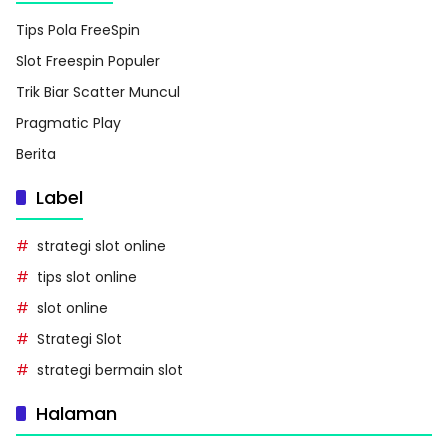
Tips Pola FreeSpin
Slot Freespin Populer
Trik Biar Scatter Muncul
Pragmatic Play
Berita
Label
strategi slot online
tips slot online
slot online
Strategi Slot
strategi bermain slot
Halaman