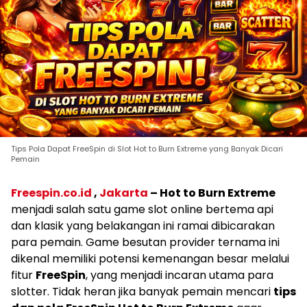
Tips Pola Dapat FreeSpin di Slot Hot to Burn Extreme yang Banyak Dicari
Pemain
Freespin.co.id
,
Jakarta
– Hot to Burn Extreme
menjadi salah satu game slot online bertema api
dan klasik yang belakangan ini ramai dibicarakan
para pemain. Game besutan provider ternama ini
dikenal memiliki potensi kemenangan besar melalui
fitur
FreeSpin
, yang menjadi incaran utama para
slotter. Tidak heran jika banyak pemain mencari
tips