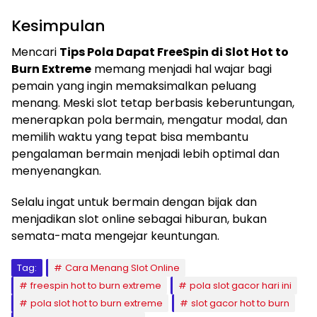
Kesimpulan
Mencari
Tips Pola Dapat FreeSpin di Slot Hot to
Burn Extreme
memang menjadi hal wajar bagi
pemain yang ingin memaksimalkan peluang
menang. Meski slot tetap berbasis keberuntungan,
menerapkan pola bermain, mengatur modal, dan
memilih waktu yang tepat bisa membantu
pengalaman bermain menjadi lebih optimal dan
menyenangkan.
Selalu ingat untuk bermain dengan bijak dan
menjadikan slot online sebagai hiburan, bukan
semata-mata mengejar keuntungan.
Tag:
Cara Menang Slot Online
freespin hot to burn extreme
pola slot gacor hari ini
pola slot hot to burn extreme
slot gacor hot to burn