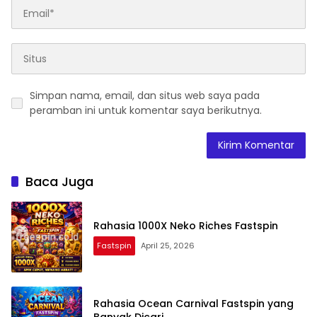
Simpan nama, email, dan situs web saya pada
peramban ini untuk komentar saya berikutnya.
Baca Juga
Rahasia 1000X Neko Riches Fastspin
Fastspin
April 25, 2026
Rahasia Ocean Carnival Fastspin yang