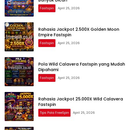
Banyak Dicari
Fastspin
April 25, 2026
Rahasia Jackpot 2.500X Golden Moon
Empire Fastspin
Fastspin
April 25, 2026
Pola Wild Calavera Fastspin yang Mudah
Dipahami
Fastspin
April 25, 2026
Rahasia Jackpot 25.000X Wild Calavera
Fastspin
Tips Pola FreeSpin
April 25, 2026