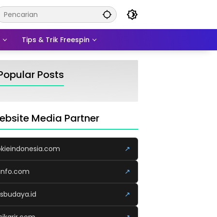
Tips & Trik Freespin
Popular Posts
ebsite Media Partner
kieindonesia.com
↗
info.com
↗
usbudaya.id
↗