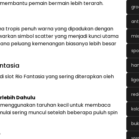
 membantu pemain bermain lebih terarah.
gro
ant
ema tropis penuh warna yang dipadukan dengan
awarkan simbol scatter yang menjadi kunci utama
mix
mana peluang kemenangan biasanya lebih besar
spo
antasia
han
di slot Rio Fantasia yang sering diterapkan oleh
lig
red
rlebih Dahulu
n menggunakan taruhan kecil untuk membaca
ko
mulai sering muncul setelah beberapa puluh spin
bu
p
www