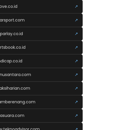
ove.co.id
↗
arsport.com
↗
parlay.co.id
↗
rtsbook.co.id
↗
dicap.co.id
↗
anusantara.com
↗
aksiharian.com
↗
lamberenang.com
↗
kasuara.com
↗
.teknoadvisor.com
↗