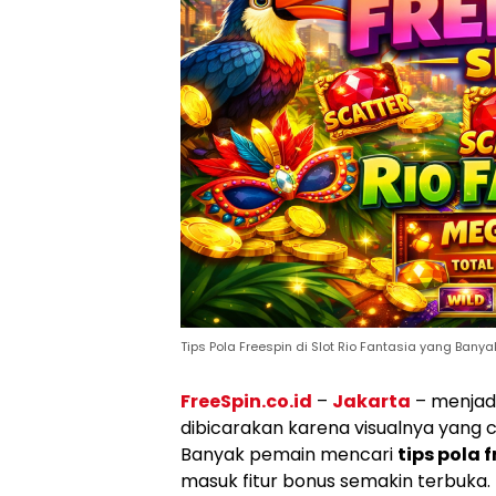
Tips Pola Freespin di Slot Rio Fantasia yang Banya
FreeSpin.co.id
–
Jakarta
– menjadi
dibicarakan karena visualnya yang c
Banyak pemain mencari
tips pola f
masuk fitur bonus semakin terbuka. 