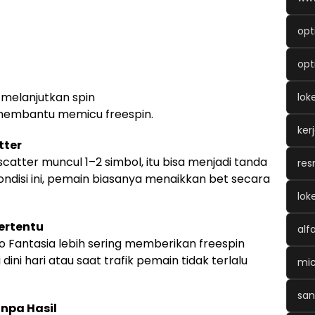
opt
opt
 melanjutkan spin
lok
a membantu memicu freespin.
ker
tter
atter muncul 1–2 simbol, itu bisa menjadi tanda
res
ndisi ini, pemain biasanya menaikkan bet secara
lok
ertentu
alf
o Fantasia lebih sering memberikan freespin
ini hari atau saat trafik pemain tidak terlalu
mic
san
anpa Hasil