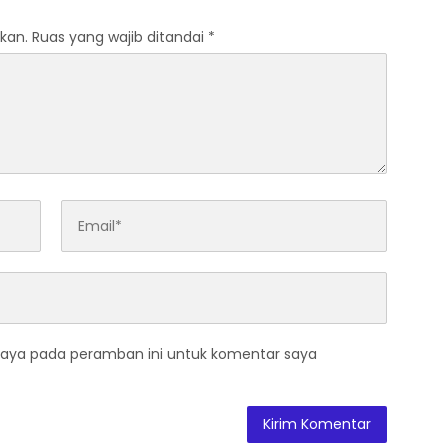
kan.
Ruas yang wajib ditandai
*
saya pada peramban ini untuk komentar saya