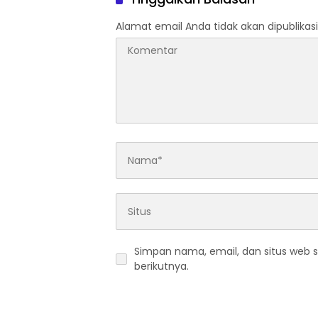
Alamat email Anda tidak akan dipublikasi
Simpan nama, email, dan situs web 
berikutnya.