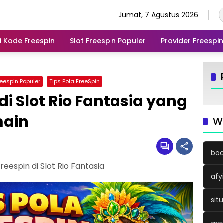
Jumat, 7 Agustus 2026
ri Kode Freespin
Slot Freespin Populer
Provider Freespin
reespin Populer
Tips Pola FreeSpin
 di Slot Rio Fantasia yang
main
W
boo
spin di Slot Rio Fantasia
afy
sit