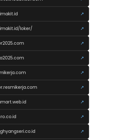
imakit.id
↗
imakit.id/loker/
↗
er2025.com
↗
ja2025.com
↗
mikerja.com
↗
er.resmikerja.com
↗
amart.web.id
↗
ro.co.id
↗
ghyangseri.co.id
↗