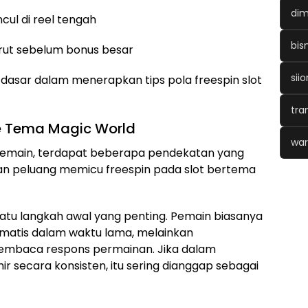
dim
cul di reel tengah
bis
rut sebelum bonus besar
siio
dasar dalam menerapkan tips pola freespin slot
tra
ine Tema Magic World
war
emain, terdapat beberapa pendekatan yang
an peluang memicu freespin pada slot bertema
satu langkah awal yang penting. Pemain biasanya
matis dalam waktu lama, melainkan
embaca respons permainan. Jika dalam
r secara konsisten, itu sering dianggap sebagai