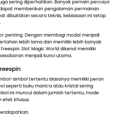
 juga sering diperhatikan. Banyak pemain percaya
h dapat memberikan pengalaman permainan
pat dibuktikan secara teknis, kebiasaan ini tetap
.
ktor penting. Dengan membagi modal menjadi
ertahan lebih lama dan memiliki lebih banyak
espin. Slot Magic World dikenal memiliki
a kesabaran menjadi kunci utama.
reespin
mbol-simbol tertentu biasanya memiliki peran
ol seperti buku mantra atau kristal sering
imbol ini muncul dalam jumlah tertentu, mode
 efek khusus.
 mendapatkan: