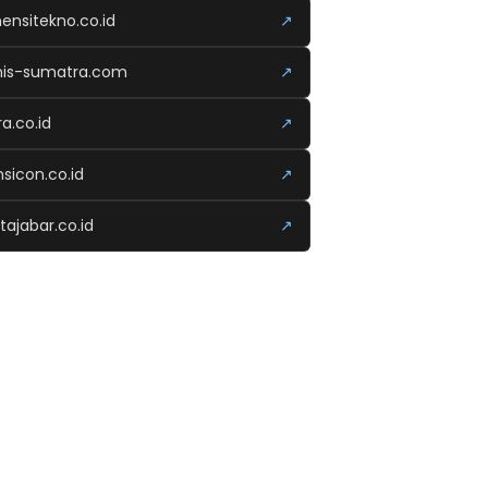
ensitekno.co.id
↗
nis-sumatra.com
↗
ra.co.id
↗
nsicon.co.id
↗
tajabar.co.id
↗