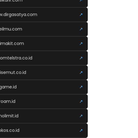
sikarir.com
↗
.dirgasatya.com
↗
eilmu.com
↗
imakit.com
↗
komtelstra.co.id
↗
isemut.co.id
↗
vgame.id
↗
roam.id
↗
nolimit.id
↗
kos.co.id
↗