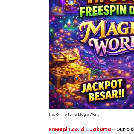
Slot Online Tema Magic World
FreeSpin.co.id
–
Jakarta
– Dunia s