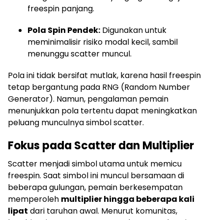
freespin panjang.
Pola Spin Pendek:
Digunakan untuk
meminimalisir risiko modal kecil, sambil
menunggu scatter muncul.
Pola ini tidak bersifat mutlak, karena hasil freespin
tetap bergantung pada RNG (Random Number
Generator). Namun, pengalaman pemain
menunjukkan pola tertentu dapat meningkatkan
peluang munculnya simbol scatter.
Fokus pada Scatter dan Multiplier
Scatter menjadi simbol utama untuk memicu
freespin. Saat simbol ini muncul bersamaan di
beberapa gulungan, pemain berkesempatan
memperoleh
multiplier hingga beberapa kali
lipat
dari taruhan awal. Menurut komunitas,