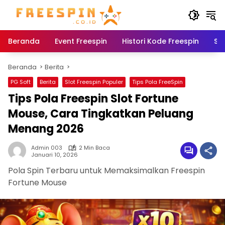
Langsung
ke
konten
Beranda
Event Freespin
Histori Kode Freespin
Slo
Beranda
Berita
PG Soft
Berita
Slot Freespin Populer
Tips Pola FreeSpin
Tips Pola Freespin Slot Fortune
Mouse, Cara Tingkatkan Peluang
Menang 2026
Admin 003
2 Min Baca
Januari 10, 2026
Pola Spin Terbaru untuk Memaksimalkan Freespin
Fortune Mouse