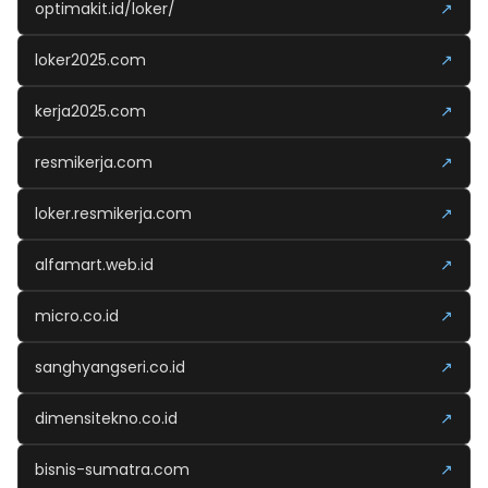
optimakit.id/loker/
↗
loker2025.com
↗
kerja2025.com
↗
resmikerja.com
↗
loker.resmikerja.com
↗
alfamart.web.id
↗
micro.co.id
↗
sanghyangseri.co.id
↗
dimensitekno.co.id
↗
bisnis-sumatra.com
↗