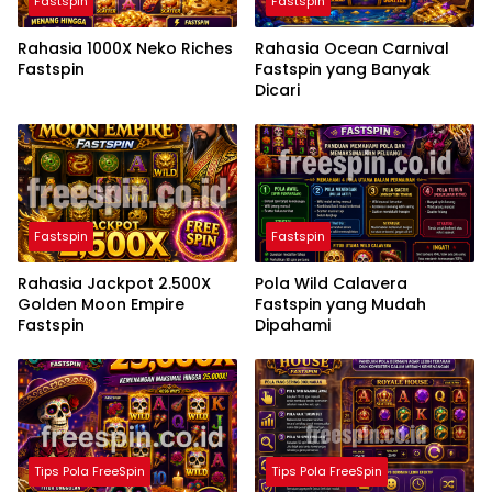
Fastspin
Fastspin
Rahasia 1000X Neko Riches
Rahasia Ocean Carnival
Fastspin
Fastspin yang Banyak
Dicari
Fastspin
Fastspin
Rahasia Jackpot 2.500X
Pola Wild Calavera
Golden Moon Empire
Fastspin yang Mudah
Fastspin
Dipahami
Tips Pola FreeSpin
Tips Pola FreeSpin