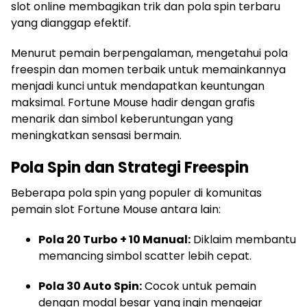
slot online membagikan trik dan pola spin terbaru
yang dianggap efektif.
Menurut pemain berpengalaman, mengetahui pola
freespin dan momen terbaik untuk memainkannya
menjadi kunci untuk mendapatkan keuntungan
maksimal. Fortune Mouse hadir dengan grafis
menarik dan simbol keberuntungan yang
meningkatkan sensasi bermain.
Pola Spin dan Strategi Freespin
Beberapa pola spin yang populer di komunitas
pemain slot Fortune Mouse antara lain:
Pola 20 Turbo + 10 Manual:
Diklaim membantu
memancing simbol scatter lebih cepat.
Pola 30 Auto Spin:
Cocok untuk pemain
dengan modal besar yang ingin mengejar