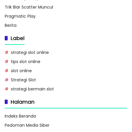
Trik Biar Scatter Muncul
Pragmatic Play
Berita
Label
strategi slot online
tips slot online
slot online
Strategi Slot
strategi bermain slot
Halaman
Indeks Beranda
Pedoman Media Siber