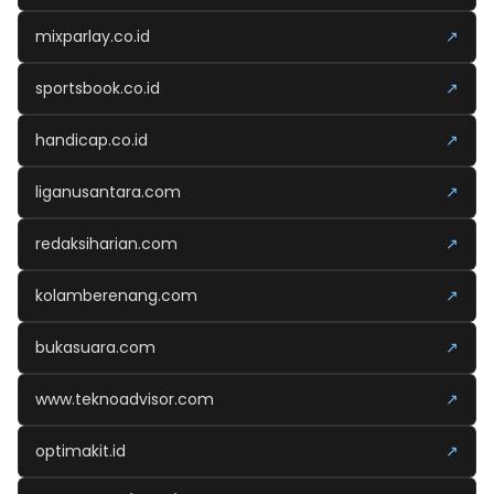
mixparlay.co.id
↗
sportsbook.co.id
↗
handicap.co.id
↗
liganusantara.com
↗
redaksiharian.com
↗
kolamberenang.com
↗
bukasuara.com
↗
www.teknoadvisor.com
↗
optimakit.id
↗