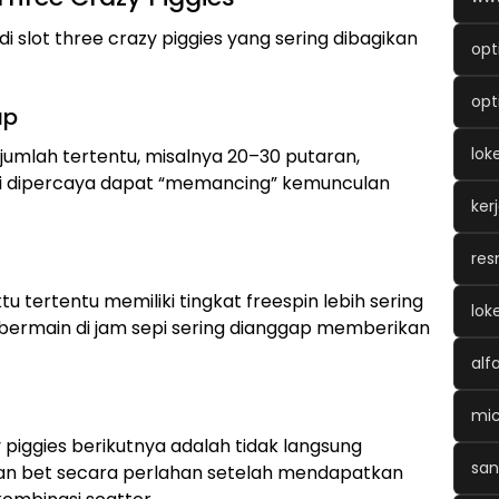
di slot three crazy piggies yang sering dibagikan
opt
opt
ap
lok
jumlah tertentu, misalnya 20–30 putaran,
 ini dipercaya dapat “memancing” kemunculan
ker
res
tertentu memiliki tingkat freespin lebih sering
lok
, bermain di jam sepi sering dianggap memberikan
alf
mic
zy piggies berikutnya adalah tidak langsung
san
an bet secara perlahan setelah mendapatkan