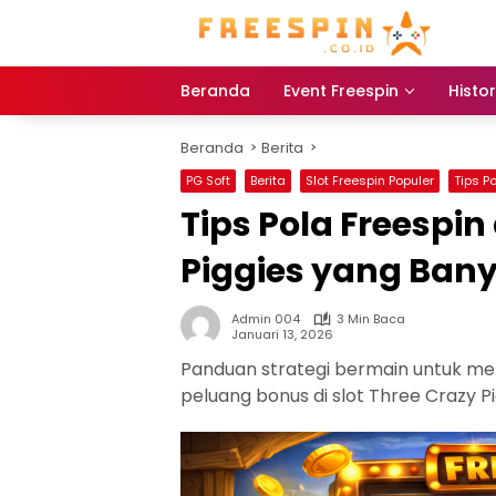
Langsung
ke
konten
Beranda
Event Freespin
Histo
Beranda
Berita
PG Soft
Berita
Slot Freespin Populer
Tips P
Tips Pola Freespin 
Piggies yang Bany
Admin 004
3 Min Baca
Januari 13, 2026
Panduan strategi bermain untuk m
peluang bonus di slot Three Crazy P