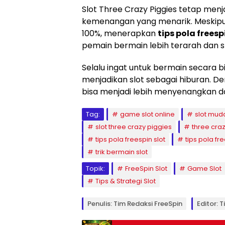
Slot Three Crazy Piggies tetap menja
kemenangan yang menarik. Meskipu
100%, menerapkan
tips pola freesp
pemain bermain lebih terarah dan st
Selalu ingat untuk bermain secara b
menjadikan slot sebagai hiburan. D
bisa menjadi lebih menyenangkan d
Tag:
game slot online
slot mu
slot three crazy piggies
three craz
tips pola freespin slot
tips pola fr
trik bermain slot
Topik:
FreeSpin Slot
Game Slot
Tips & Strategi Slot
Penulis: Tim Redaksi FreeSpin
Editor: 