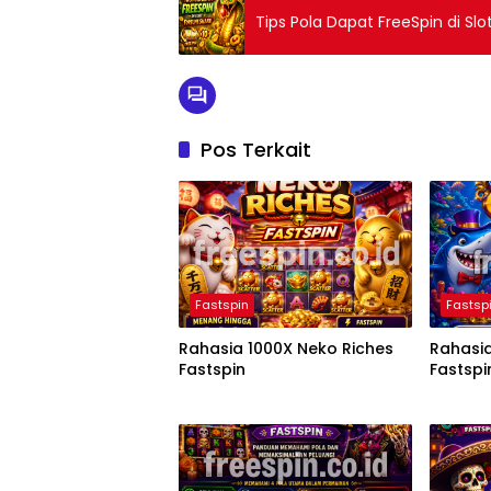
Tips Pola Dapat FreeSpin di Sl
Pos Terkait
Fastspin
Fastsp
Rahasia 1000X Neko Riches
Rahasi
Fastspin
Fastspi