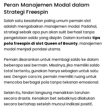
Peran Manajemen Modal dalam
Strategi Freespin
Salah satu kesalahan paling umum pemain slot
adalah mengabaikan manajemen modal. Padahal,
strategi sebaik apa pun akan sulit berhasil tanpa
pengelolaan saldo yang disiplin. Dalam konteks
tips
pola freespin di slot Queen of Bounty
, manajemen
modal menjadi pondasi utama.
Pemain disarankan untuk membagi saldo ke dalam
beberapa sesi bermain. Misalnya, jika memiliki saldo
total tertentu, gunakan hanya sebagian untuk satu
sesi. Dengan cara ini, pemain memiliki ruang untuk
mencoba berbagai pola tanpa tekanan emosional.
Selain itu, hindari langsung menaikkan taruhan
secara drastis. Kenaikan bet sebaiknya dilakukan
secara bertahap setelah muncul indikasi positif,