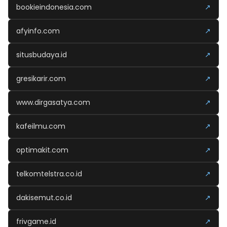
bookieindonesia.com
↗
afyinfo.com
↗
situsbudaya.id
↗
gresikarir.com
↗
www.dirgasatya.com
↗
kafeilmu.com
↗
optimakit.com
↗
telkomtelstra.co.id
↗
dakisemut.co.id
↗
frivgame.id
↗