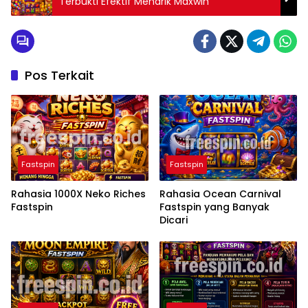
Terbukti Efektif Menarik Maxwin
Pos Terkait
Fastspin
Fastspin
Rahasia 1000X Neko Riches
Rahasia Ocean Carnival
Fastspin
Fastspin yang Banyak
Dicari