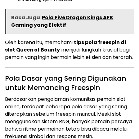
Baca Juga
Pola Five Dragon Kings AFB
Gaming yang Efektif
Oleh karena itu, memahami
tips pola freespin di
slot Queen of Bounty
menjadi langkah krusial bagi
pemain yang ingin bermain lebih efisien dan terarah.
Pola Dasar yang Sering Digunakan
untuk Memancing Freespin
Berdasarkan pengalaman komunitas pemain slot
online, terdapat beberapa pola dasar yang sering
diterapkan sebelum freespin muncul. Meski slot
menggunakan sistem RNG, banyak pemain percaya
bahwa ritme permainan tetap bisa dibaca melalui
frekuensi simbol dan respons mesin.