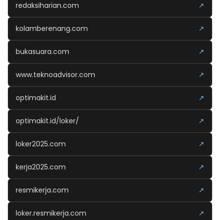
redaksiharian.com
↗
kolamberenang.com
↗
bukasuara.com
↗
www.teknoadvisor.com
↗
optimakit.id
↗
optimakit.id/loker/
↗
loker2025.com
↗
kerja2025.com
↗
resmikerja.com
↗
loker.resmikerja.com
↗