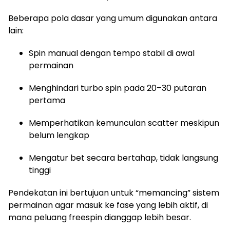
Beberapa pola dasar yang umum digunakan antara
lain:
Spin manual dengan tempo stabil di awal
permainan
Menghindari turbo spin pada 20–30 putaran
pertama
Memperhatikan kemunculan scatter meskipun
belum lengkap
Mengatur bet secara bertahap, tidak langsung
tinggi
Pendekatan ini bertujuan untuk “memancing” sistem
permainan agar masuk ke fase yang lebih aktif, di
mana peluang freespin dianggap lebih besar.