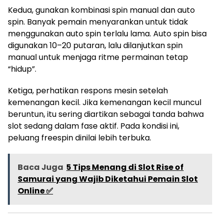
Kedua, gunakan kombinasi spin manual dan auto
spin. Banyak pemain menyarankan untuk tidak
menggunakan auto spin terlalu lama. Auto spin bisa
digunakan 10–20 putaran, lalu dilanjutkan spin
manual untuk menjaga ritme permainan tetap
“hidup”.
Ketiga, perhatikan respons mesin setelah
kemenangan kecil. Jika kemenangan kecil muncul
beruntun, itu sering diartikan sebagai tanda bahwa
slot sedang dalam fase aktif. Pada kondisi ini,
peluang freespin dinilai lebih terbuka.
Baca Juga
5 Tips Menang di Slot Rise of
Samurai yang Wajib Diketahui Pemain Slot
Online ✅