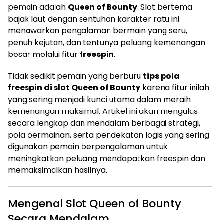
pemain adalah
Queen of Bounty
. Slot bertema
bajak laut dengan sentuhan karakter ratu ini
menawarkan pengalaman bermain yang seru,
penuh kejutan, dan tentunya peluang kemenangan
besar melalui fitur
freespin
.
Tidak sedikit pemain yang berburu
tips pola
freespin di slot Queen of Bounty
karena fitur inilah
yang sering menjadi kunci utama dalam meraih
kemenangan maksimal. Artikel ini akan mengulas
secara lengkap dan mendalam berbagai strategi,
pola permainan, serta pendekatan logis yang sering
digunakan pemain berpengalaman untuk
meningkatkan peluang mendapatkan freespin dan
memaksimalkan hasilnya.
Mengenal Slot Queen of Bounty
Secara Mendalam