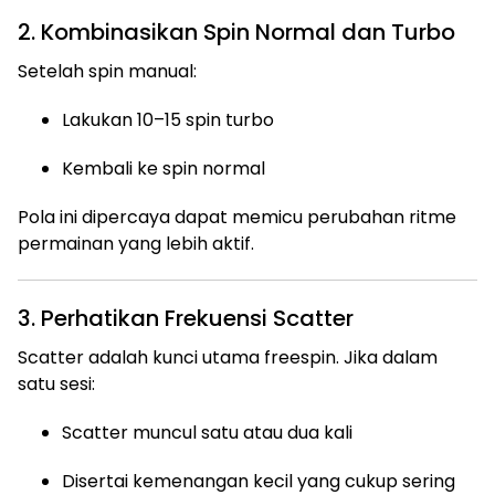
2. Kombinasikan Spin Normal dan Turbo
Setelah spin manual:
Lakukan 10–15 spin turbo
Kembali ke spin normal
Pola ini dipercaya dapat memicu perubahan ritme
permainan yang lebih aktif.
3. Perhatikan Frekuensi Scatter
Scatter adalah kunci utama freespin. Jika dalam
satu sesi:
Scatter muncul satu atau dua kali
Disertai kemenangan kecil yang cukup sering