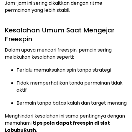
Jam-jam ini sering dikaitkan dengan ritme
permainan yang lebih stabil.
Kesalahan Umum Saat Mengejar
Freespin
Dalam upaya mencari freespin, pemain sering
melakukan kesalahan seperti:
Terlalu memaksakan spin tanpa strategi
Tidak memperhatikan tanda permainan tidak
aktif
Bermain tanpa batas kalah dan target menang
Menghindari kesalahan ini sama pentingnya dengan
memahami
tips pola dapat freespin di slot
LabubuRush
.