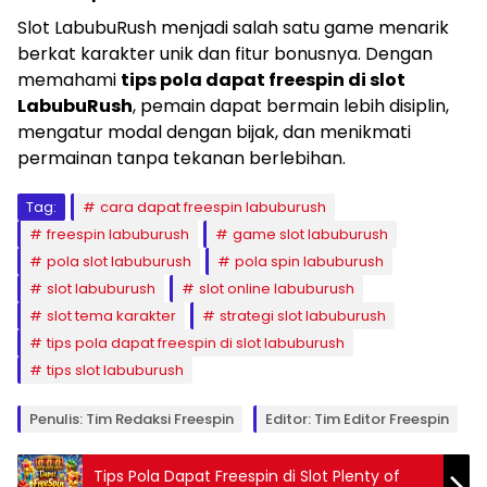
Slot LabubuRush menjadi salah satu game menarik
berkat karakter unik dan fitur bonusnya. Dengan
memahami
tips pola dapat freespin di slot
LabubuRush
, pemain dapat bermain lebih disiplin,
mengatur modal dengan bijak, dan menikmati
permainan tanpa tekanan berlebihan.
Tag:
cara dapat freespin labuburush
freespin labuburush
game slot labuburush
pola slot labuburush
pola spin labuburush
slot labuburush
slot online labuburush
slot tema karakter
strategi slot labuburush
tips pola dapat freespin di slot labuburush
tips slot labuburush
Penulis: Tim Redaksi Freespin
Editor: Tim Editor Freespin
Tips Pola Dapat Freespin di Slot Plenty of