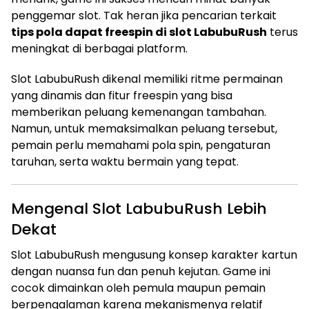
penggemar slot. Tak heran jika pencarian terkait
tips pola dapat freespin di slot LabubuRush
terus
meningkat di berbagai platform.
Slot LabubuRush dikenal memiliki ritme permainan
yang dinamis dan fitur freespin yang bisa
memberikan peluang kemenangan tambahan.
Namun, untuk memaksimalkan peluang tersebut,
pemain perlu memahami pola spin, pengaturan
taruhan, serta waktu bermain yang tepat.
Mengenal Slot LabubuRush Lebih
Dekat
Slot LabubuRush mengusung konsep karakter kartun
dengan nuansa fun dan penuh kejutan. Game ini
cocok dimainkan oleh pemula maupun pemain
berpengalaman karena mekanismenya relatif