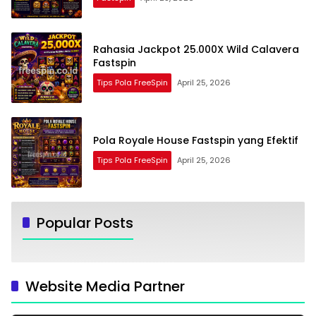
Rahasia Jackpot 25.000X Wild Calavera
Fastspin
Tips Pola FreeSpin
April 25, 2026
Pola Royale House Fastspin yang Efektif
Tips Pola FreeSpin
April 25, 2026
Popular Posts
Website Media Partner