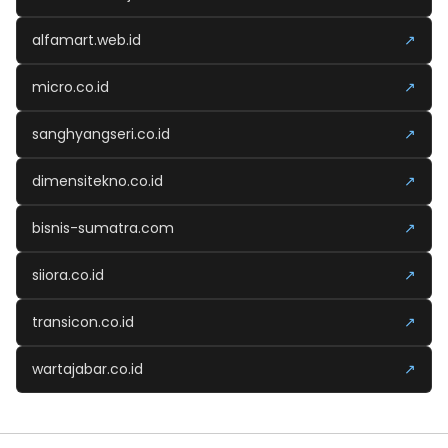
alfamart.web.id
↗
micro.co.id
↗
sanghyangseri.co.id
↗
dimensitekno.co.id
↗
bisnis-sumatra.com
↗
siiora.co.id
↗
transicon.co.id
↗
wartajabar.co.id
↗