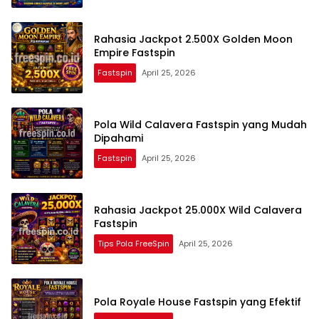
Rahasia Jackpot 2.500X Golden Moon
Empire Fastspin
Fastspin
April 25, 2026
Pola Wild Calavera Fastspin yang Mudah
Dipahami
Fastspin
April 25, 2026
Rahasia Jackpot 25.000X Wild Calavera
Fastspin
Tips Pola FreeSpin
April 25, 2026
Pola Royale House Fastspin yang Efektif