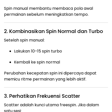
Spin manual membantu membaca pola awal
permainan sebelum meningkatkan tempo.
2. Kombinasikan Spin Normal dan Turbo
Setelah spin manual:
Lakukan 10–15 spin turbo
Kembali ke spin normal
Perubahan kecepatan spin ini dipercaya dapat
memicu ritme permainan yang lebih aktif.
3. Perhatikan Frekuensi Scatter
Scatter adalah kunci utama freespin. Jika dalam
satu sesi: