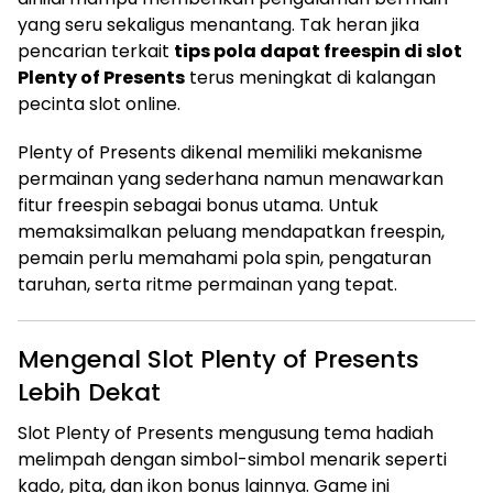
yang seru sekaligus menantang. Tak heran jika
pencarian terkait
tips pola dapat freespin di slot
Plenty of Presents
terus meningkat di kalangan
pecinta slot online.
Plenty of Presents dikenal memiliki mekanisme
permainan yang sederhana namun menawarkan
fitur freespin sebagai bonus utama. Untuk
memaksimalkan peluang mendapatkan freespin,
pemain perlu memahami pola spin, pengaturan
taruhan, serta ritme permainan yang tepat.
Mengenal Slot Plenty of Presents
Lebih Dekat
Slot Plenty of Presents mengusung tema hadiah
melimpah dengan simbol-simbol menarik seperti
kado, pita, dan ikon bonus lainnya. Game ini