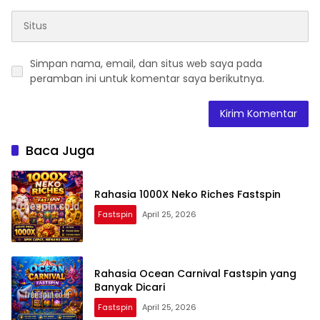
Simpan nama, email, dan situs web saya pada
peramban ini untuk komentar saya berikutnya.
Baca Juga
Rahasia 1000X Neko Riches Fastspin
Fastspin
April 25, 2026
Rahasia Ocean Carnival Fastspin yang
Banyak Dicari
Fastspin
April 25, 2026