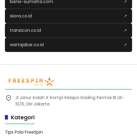
bisnis-sumatra.com
↗
siiora.co.id
↗
transicon.co.id
↗
wartajabar.co.id
↗
Jl Janur Indah X Kompl Kelapa Gading Permai Bl LB-
10/6, Dki Jakarta
Kategori
Tips Pola FreeSpin