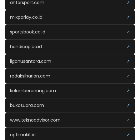
antarsport.com
↗
mixparlay.co.id
↗
sportsbook.co.id
↗
handicap.co.id
↗
liganusantara.com
↗
redaksiharian.com
↗
kolamberenang.com
↗
bukasuara.com
↗
www.teknoadvisor.com
↗
optimakit.id
↗