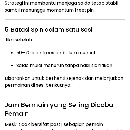
Strategi ini membantu menjaga saldo tetap stabil
sambil menunggu momentum freespin.
5. Batasi Spin dalam Satu Sesi
Jika setelah:
50–70 spin freespin belum muncul
Saldo mulai menurun tanpa hasil signifikan
Disarankan untuk berhenti sejenak dan melanjutkan
permainan di sesi berikutnya.
Jam Bermain yang Sering Dicoba
Pemain
Meski tidak bersifat pasti, sebagian pemain