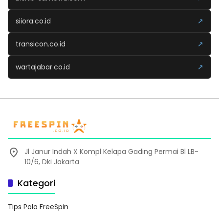
siiora.co.id
↗
transicon.co.id
↗
wartajabar.co.id
↗
Jl Janur Indah X Kompl Kelapa Gading Permai Bl LB-
10/6, Dki Jakarta
Kategori
Tips Pola FreeSpin