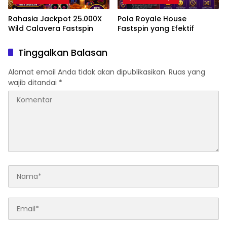
Rahasia Jackpot 25.000X
Pola Royale House
Wild Calavera Fastspin
Fastspin yang Efektif
Tinggalkan Balasan
Alamat email Anda tidak akan dipublikasikan.
Ruas yang
wajib ditandai
*