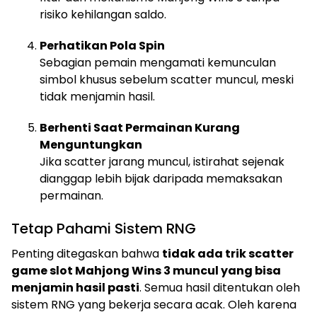
risiko kehilangan saldo.
Perhatikan Pola Spin
Sebagian pemain mengamati kemunculan
simbol khusus sebelum scatter muncul, meski
tidak menjamin hasil.
Berhenti Saat Permainan Kurang
Menguntungkan
Jika scatter jarang muncul, istirahat sejenak
dianggap lebih bijak daripada memaksakan
permainan.
Tetap Pahami Sistem RNG
Penting ditegaskan bahwa
tidak ada trik scatter
game slot Mahjong Wins 3 muncul yang bisa
menjamin hasil pasti
. Semua hasil ditentukan oleh
sistem RNG yang bekerja secara acak. Oleh karena