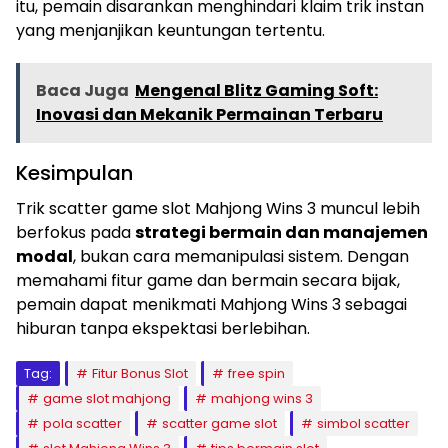
itu, pemain disarankan menghindari klaim trik instan
yang menjanjikan keuntungan tertentu.
Baca Juga
Mengenal Blitz Gaming Soft:
Inovasi dan Mekanik Permainan Terbaru
Kesimpulan
Trik scatter game slot Mahjong Wins 3 muncul lebih
berfokus pada
strategi bermain dan manajemen
modal
, bukan cara memanipulasi sistem. Dengan
memahami fitur game dan bermain secara bijak,
pemain dapat menikmati Mahjong Wins 3 sebagai
hiburan tanpa ekspektasi berlebihan.
Tag:
Fitur Bonus Slot
free spin
game slot mahjong
mahjong wins 3
pola scatter
scatter game slot
simbol scatter