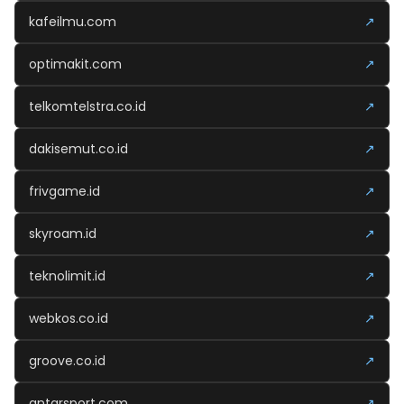
kafeilmu.com
↗
optimakit.com
↗
telkomtelstra.co.id
↗
dakisemut.co.id
↗
frivgame.id
↗
skyroam.id
↗
teknolimit.id
↗
webkos.co.id
↗
groove.co.id
↗
antarsport.com
↗