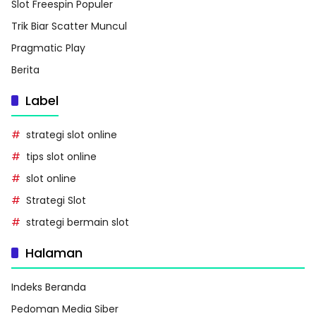
Slot Freespin Populer
Trik Biar Scatter Muncul
Pragmatic Play
Berita
Label
strategi slot online
tips slot online
slot online
Strategi Slot
strategi bermain slot
Halaman
Indeks Beranda
Pedoman Media Siber