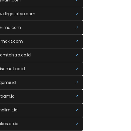
sikarir.com
↗
.dirgasatya.com
↗
eilmu.com
↗
imakit.com
↗
komtelstra.co.id
↗
isemut.co.id
↗
vgame.id
↗
roam.id
↗
nolimit.id
↗
kos.co.id
↗