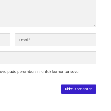
saya pada peramban ini untuk komentar saya