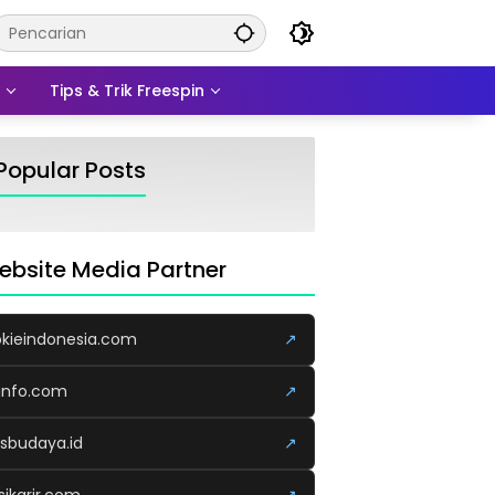
Tips & Trik Freespin
Popular Posts
ebsite Media Partner
kieindonesia.com
↗
info.com
↗
usbudaya.id
↗