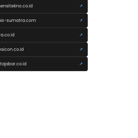
ensitekno.co.id
↗
nis-sumatra.com
↗
ra.co.id
↗
nsicon.co.id
↗
tajabar.co.id
↗