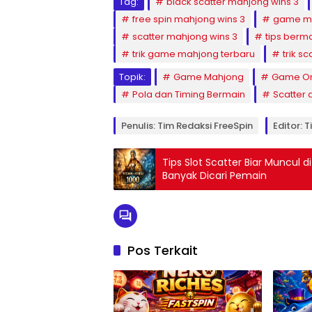
Tag:
black scatter mahjong wins 3
free spin mahjong wins 3
game ma
scatter mahjong wins 3
tips berm
trik game mahjong terbaru
trik s
Topik:
Game Mahjong
Game On
Pola dan Timing Bermain
Scatter 
Penulis: Tim Redaksi FreeSpin
Editor: 
Tips Slot Scatter Biar Muncul 
Banyak Dicari Pemain
Pos Terkait