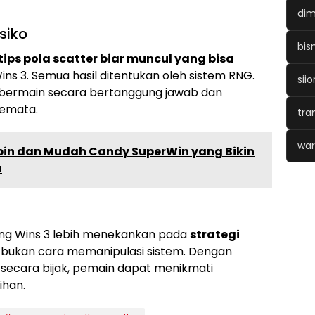
dim
siko
bis
tips pola scatter biar muncul yang bisa
ins 3. Semua hasil ditentukan oleh sistem RNG.
siio
n bermain secara bertanggung jawab dan
semata.
tra
war
Spin dan Mudah Candy SuperWin yang Bikin
a
jong Wins 3 lebih menekankan pada
strategi
, bukan cara memanipulasi sistem. Dengan
secara bijak, pemain dapat menikmati
ihan.