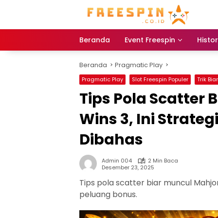
Langsung
ke
konten
Beranda
Event Freespin
Histo
Beranda
Pragmatic Play
Pragmatic Play
Slot Freespin Populer
Trik Bi
Tips Pola Scatter
Wins 3, Ini Strat
Dibahas
Admin 004
2 Min Baca
Desember 23, 2025
Tips pola scatter biar muncul Mahj
peluang bonus.