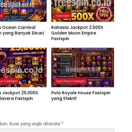
in
Fastspin
a Ocean Carnival
Rahasia Jackpot 2.500X
n yang Banyak Dicari
Golden Moon Empire
Fastspin
la FreeSpin
Tips Pola FreeSpin
a Jackpot 25.000X
Pola Royale House Fastspin
lavera Fastspin
yang Efektif
kan.
Ruas yang wajib ditandai
*