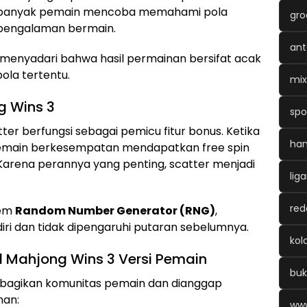
n, banyak pemain mencoba memahami pola
gro
pengalaman bermain.
ant
 menyadari bahwa hasil permainan bersifat acak
ola tertentu.
mix
g Wins 3
spo
tter berfungsi sebagai pemicu fitur bonus. Ketika
han
 pemain berkesempatan mendapatkan free spin
 Karena perannya yang penting, scatter menjadi
lig
red
tem
Random Number Generator (RNG)
,
diri dan tidak dipengaruhi putaran sebelumnya.
ko
ul Mahjong Wins 3 Versi Pemain
bu
dibagikan komunitas pemain dan dianggap
nan:
www