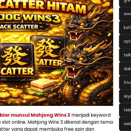
gre
www
kaf
opt
tel
dak
fri
sky
tek
r biar muncul Mahjong Wins 3
menjadi keyword
 slot online. Mahjong Wins 3 dikenal dengan tema
web
scatter yang dapat membuka free spin dan