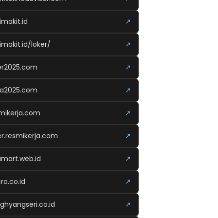
imakit.id
↗
imakit.id/loker/
↗
er2025.com
↗
ja2025.com
↗
mikerja.com
↗
er.resmikerja.com
↗
amart.web.id
↗
ro.co.id
↗
ghyangseri.co.id
↗