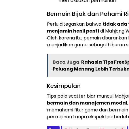
memaksakan permainan.
Bermain Bijak dan Pahami Ri
Perlu ditegaskan bahwa
tidak ada 
menjamin hasil pasti
di Mahjong W
Oleh karena itu, pemain disaranka
menjadikan game sebagai hiburan 
Baca Juga
Rahasia Tips Free
Peluang Menang Lebih Terbuk
Kesimpulan
Tips pola scatter biar muncul Mah
bermain dan manajemen modal
memahami fitur game dan bermain 
permainan tanpa ekspektasi berleb