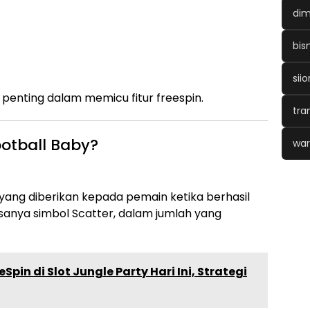
dim
bis
siio
 penting dalam memicu fitur freespin.
tra
ootball Baby?
war
s yang diberikan kepada pemain ketika berhasil
sanya simbol Scatter, dalam jumlah yang
Spin di Slot Jungle Party Hari Ini, Strategi