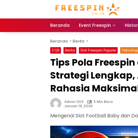
Langsung
ke
konten
Beranda
Event Freespin
Histo
Beranda
Berita
CQ9
Berita
Slot Freespin Populer
Teknolog
Tips Pola Freespin 
Strategi Lengkap, 
Rahasia Maksim
Admin 003
5 Min Baca
Januari 19, 2026
Mengenal Slot Football Baby dan Da