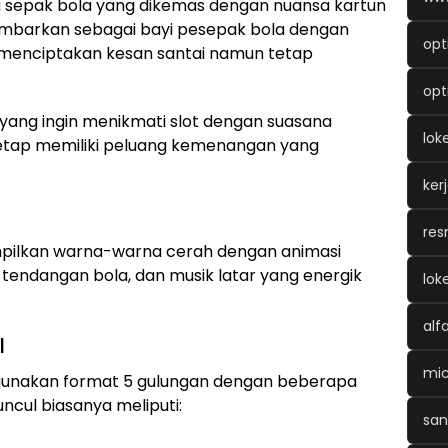
 sepak bola yang dikemas dengan nuansa kartun
gambarkan sebagai bayi pesepak bola dengan
opt
menciptakan kesan santai namun tetap
opt
yang ingin menikmati slot dengan suasana
lok
i tetap memiliki peluang kemenangan yang
ker
res
nampilkan warna-warna cerah dengan animasi
 tendangan bola, dan musik latar yang energik
lok
alf
l
mic
gunakan format 5 gulungan dengan beberapa
ncul biasanya meliputi:
san