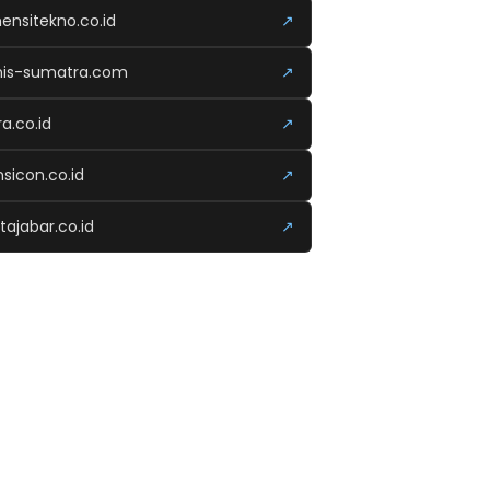
ensitekno.co.id
↗
nis-sumatra.com
↗
ra.co.id
↗
nsicon.co.id
↗
tajabar.co.id
↗