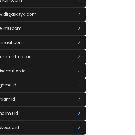
sikarir.com
↗
.dirgasatya.com
↗
eilmu.com
↗
imakit.com
↗
komtelstra.co.id
↗
isemut.co.id
↗
vgame.id
↗
roam.id
↗
nolimit.id
↗
kos.co.id
↗