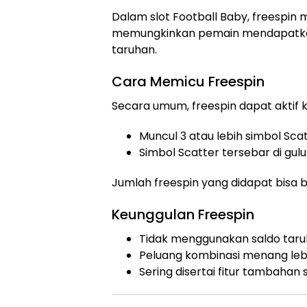
Dalam slot Football Baby, freespin m
memungkinkan pemain mendapatka
taruhan.
Cara Memicu Freespin
Secara umum, freespin dapat aktif k
Muncul 3 atau lebih simbol Scat
Simbol Scatter tersebar di gul
Jumlah freespin yang didapat bisa 
Keunggulan Freespin
Tidak menggunakan saldo tar
Peluang kombinasi menang leb
Sering disertai fitur tambahan