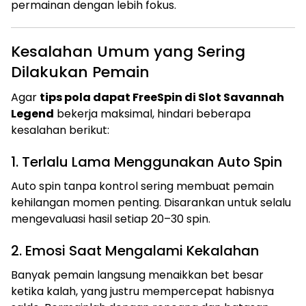
permainan dengan lebih fokus.
Kesalahan Umum yang Sering
Dilakukan Pemain
Agar
tips pola dapat FreeSpin di Slot Savannah
Legend
bekerja maksimal, hindari beberapa
kesalahan berikut:
1. Terlalu Lama Menggunakan Auto Spin
Auto spin tanpa kontrol sering membuat pemain
kehilangan momen penting. Disarankan untuk selalu
mengevaluasi hasil setiap 20–30 spin.
2. Emosi Saat Mengalami Kekalahan
Banyak pemain langsung menaikkan bet besar
ketika kalah, yang justru mempercepat habisnya