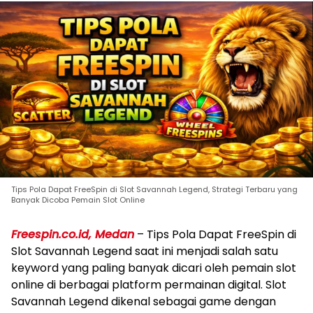
Tips Pola Dapat FreeSpin di Slot Savannah Legend, Strategi Terbaru yang
Banyak Dicoba Pemain Slot Online
Freespin.co.id,
Medan
– Tips Pola Dapat FreeSpin di
Slot Savannah Legend saat ini menjadi salah satu
keyword yang paling banyak dicari oleh pemain slot
online di berbagai platform permainan digital. Slot
Savannah Legend dikenal sebagai game dengan