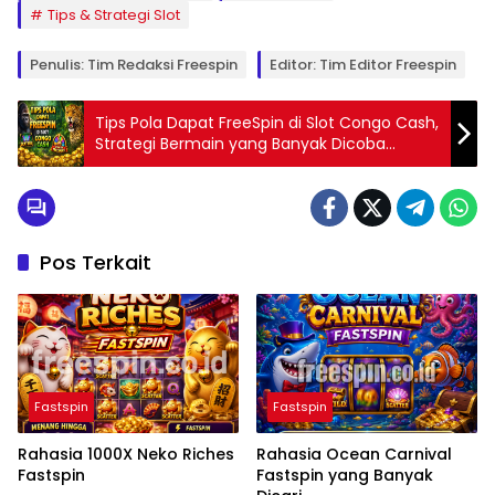
Tips & Strategi Slot
Penulis: Tim Redaksi Freespin
Editor: Tim Editor Freespin
Tips Pola Dapat FreeSpin di Slot Congo Cash,
Strategi Bermain yang Banyak Dicoba
Pemain Slot Online
Pos Terkait
Fastspin
Fastspin
Rahasia 1000X Neko Riches
Rahasia Ocean Carnival
Fastspin
Fastspin yang Banyak