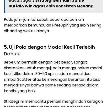
Baca Juga
3 Strategi Bermain Game
Buffalo Win agar Lebih Konsisten Menang
Pada jam-jam tersebut, beberapa pemain
melaporkan kemunculan FreeSpin yang lebih sering
dibanding waktu lainnya.
5. Uji Pola dengan Modal Kecil Terlebih
Dahulu
Sebelum bermain dengan bet besar, sangat
disarankan untuk menguji pola menggunakan modal
kecil. Jika dalam 30–50 spin sudah muncul dua
simbol Scatter atau kemenangan beruntun, itu bisa
menjadi sinyal bahwa game sedang berada dalam
kondisi yang baik.
Strategi ini membantu pemain menghindari kerugian