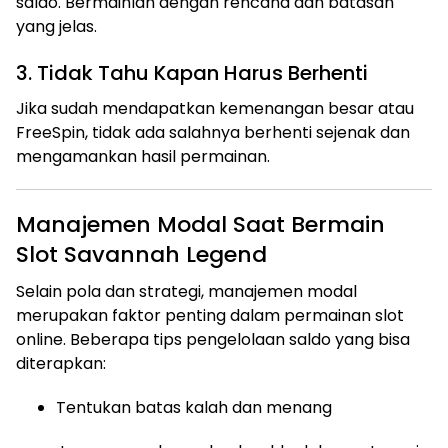
saldo. Bermainlah dengan rencana dan batasan
yang jelas.
3. Tidak Tahu Kapan Harus Berhenti
Jika sudah mendapatkan kemenangan besar atau
FreeSpin, tidak ada salahnya berhenti sejenak dan
mengamankan hasil permainan.
Manajemen Modal Saat Bermain
Slot Savannah Legend
Selain pola dan strategi, manajemen modal
merupakan faktor penting dalam permainan slot
online. Beberapa tips pengelolaan saldo yang bisa
diterapkan:
Tentukan batas kalah dan menang