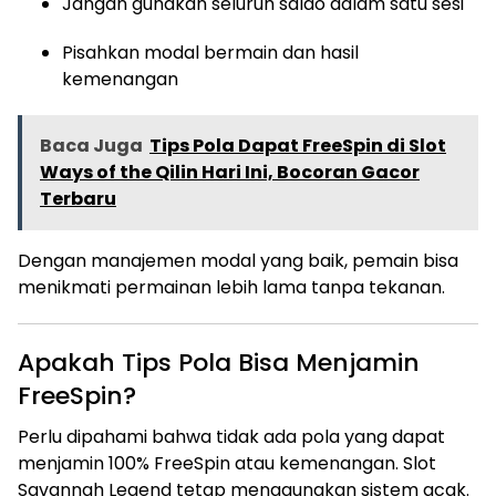
Jangan gunakan seluruh saldo dalam satu sesi
Pisahkan modal bermain dan hasil
kemenangan
Baca Juga
Tips Pola Dapat FreeSpin di Slot
Ways of the Qilin Hari Ini, Bocoran Gacor
Terbaru
Dengan manajemen modal yang baik, pemain bisa
menikmati permainan lebih lama tanpa tekanan.
Apakah Tips Pola Bisa Menjamin
FreeSpin?
Perlu dipahami bahwa tidak ada pola yang dapat
menjamin 100% FreeSpin atau kemenangan. Slot
Savannah Legend tetap menggunakan sistem acak.