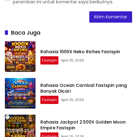
peramban ini untuk komentar saya berikutnya.
Baca Juga
Rahasia 1000X Neko Riches Fastspin
Fastspin
April 25, 2026
Rahasia Ocean Carnival Fastspin yang
Banyak Dicari
Fastspin
April 25, 2026
Rahasia Jackpot 2.500X Golden Moon
Empire Fastspin
Fastspin
April 25, 2026