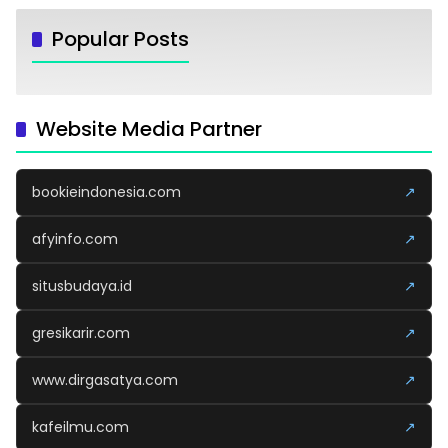
Popular Posts
Website Media Partner
bookieindonesia.com
↗
afyinfo.com
↗
situsbudaya.id
↗
gresikarir.com
↗
www.dirgasatya.com
↗
kafeilmu.com
↗