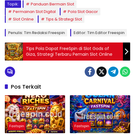
Topik:
Panduan Bermain Slot
Permainan Slot Digital
Pola Slot Gacor
Slot Online
Tips & Strategi Slot
Penulis: Tim Redaksi Freespin
Editor: Tim Editor Freespin
Tips Pola Dapat FreeSpin di Slot Gods of
Giza, Strategi Terbaru Pemain Slot Online
Pos Terkait
Fastspin
Fastspin