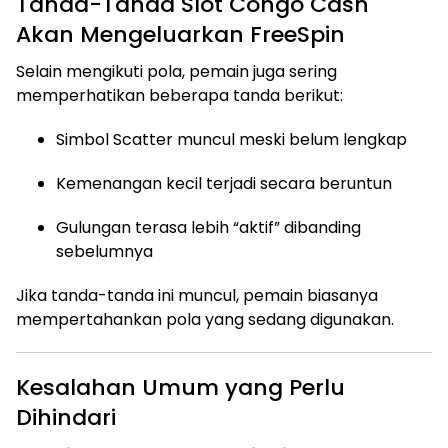
Tanda-Tanda Slot Congo Cash
Akan Mengeluarkan FreeSpin
Selain mengikuti pola, pemain juga sering
memperhatikan beberapa tanda berikut:
Simbol Scatter muncul meski belum lengkap
Kemenangan kecil terjadi secara beruntun
Gulungan terasa lebih “aktif” dibanding
sebelumnya
Jika tanda-tanda ini muncul, pemain biasanya
mempertahankan pola yang sedang digunakan.
Kesalahan Umum yang Perlu
Dihindari