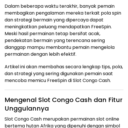
Dalam beberapa waktu terakhir, banyak pemain
membagikan pengalaman mereka terkait pola spin
dan strategi bermain yang dipercaya dapat
meningkatkan peluang mendapatkan FreeSpin.
Meski hasil permainan tetap bersifat acak,
pendekatan bermain yang terencana sering
dianggap mampu membantu pemain mengelola
permainan dengan lebih efektif.
Artikel ini akan membahas secara lengkap tips, pola,
dan strategi yang sering digunakan pemain saat
mencoba memicu FreeSpin di Slot Congo Cash.
Mengenal Slot Congo Cash dan Fitur
Unggulannya
Slot Congo Cash merupakan permainan slot online
bertema hutan Afrika yang dipenuhi dengan simbol