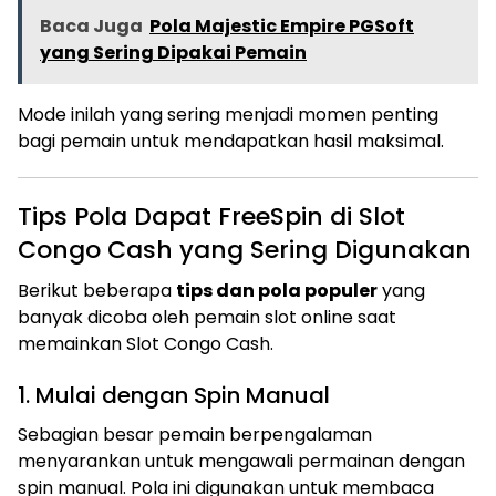
Baca Juga
Pola Majestic Empire PGSoft
yang Sering Dipakai Pemain
Mode inilah yang sering menjadi momen penting
bagi pemain untuk mendapatkan hasil maksimal.
Tips Pola Dapat FreeSpin di Slot
Congo Cash yang Sering Digunakan
Berikut beberapa
tips dan pola populer
yang
banyak dicoba oleh pemain slot online saat
memainkan Slot Congo Cash.
1. Mulai dengan Spin Manual
Sebagian besar pemain berpengalaman
menyarankan untuk mengawali permainan dengan
spin manual. Pola ini digunakan untuk membaca