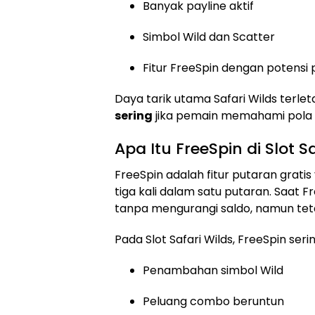
Banyak payline aktif
Simbol Wild dan Scatter
Fitur FreeSpin dengan poten
Daya tarik utama Safari Wilds terle
sering
jika pemain memahami pola 
Apa Itu FreeSpin di Slot S
FreeSpin adalah fitur putaran gratis
tiga kali dalam satu putaran. Saat 
tanpa mengurangi saldo, namun t
Pada Slot Safari Wilds, FreeSpin seri
Penambahan simbol Wild
Peluang combo beruntun