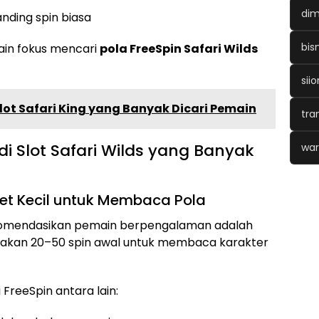
dim
anding spin biasa
bis
ain fokus mencari
pola FreeSpin Safari Wilds
siio
Slot Safari King yang Banyak Dicari Pemain
tra
di Slot Safari Wilds yang Banyak
war
Bet Kecil untuk Membaca Pola
komendasikan pemain berpengalaman adalah
nakan 20–50 spin awal untuk membaca karakter
i FreeSpin antara lain: