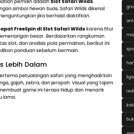
hatian pemain adalah
Slot Safari Wilds
.
gro
gan simbol hewan buas, Safari Wilds dikenal
nguntungkan jika berhasil diaktifkan.
ant
dapat FreeSpin di Slot Safari Wilds
karena fitur
mix
u kemenangan besar. Berdasarkan rangkuman
 slot, dan analisis pola permainan, berikut ini
spo
jadikan panduan sebelum bermain.
ds Lebih Dalam
han
bertema petualangan safari yang menghadirkan
lig
inga, gajah, zebra, dan jerapah. Visual yang tajam
membuat game ini terasa hidup dan menarik
red
u lama.
ko
bu
www