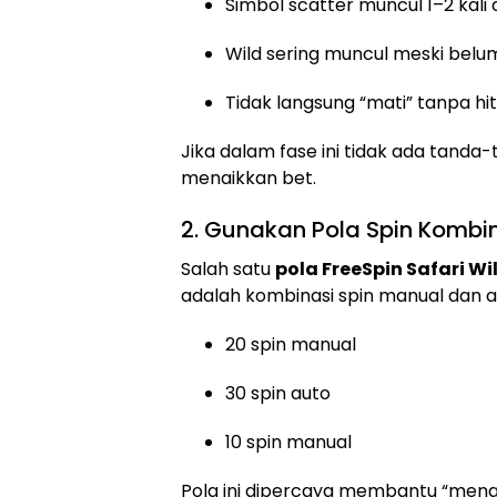
Simbol scatter muncul 1–2 kal
Wild sering muncul meski bel
Tidak langsung “mati” tanpa hi
Jika dalam fase ini tidak ada tanda
menaikkan bet.
2. Gunakan Pola Spin Kombi
Salah satu
pola FreeSpin Safari Wi
adalah kombinasi spin manual dan a
20 spin manual
30 spin auto
10 spin manual
Pola ini dipercaya membantu “meng