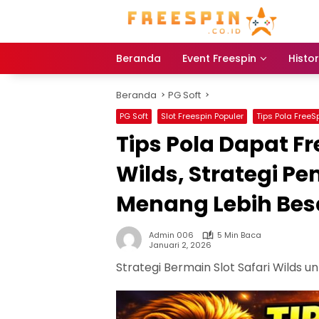
Langsung
ke
konten
Beranda
Event Freespin
Histo
Beranda
PG Soft
PG Soft
Slot Freespin Populer
Tips Pola FreeS
Tips Pola Dapat Fre
Wilds, Strategi P
Menang Lebih Bes
Admin 006
5 Min Baca
Januari 2, 2026
Strategi Bermain Slot Safari Wilds u