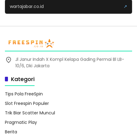
wartajabar.co.id
↗
Jl Janur Indah X Kompl Kelapa Gading Permai Bl LB-
10/6, Dki Jakarta
Kategori
Tips Pola FreeSpin
Slot Freespin Populer
Trik Biar Scatter Muncul
Pragmatic Play
Berita