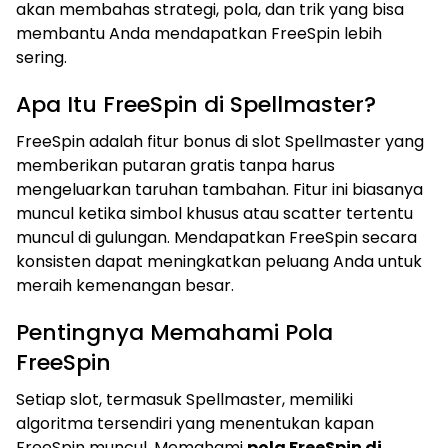
akan membahas strategi, pola, dan trik yang bisa
membantu Anda mendapatkan FreeSpin lebih
sering.
Apa Itu FreeSpin di Spellmaster?
FreeSpin adalah fitur bonus di slot Spellmaster yang
memberikan putaran gratis tanpa harus
mengeluarkan taruhan tambahan. Fitur ini biasanya
muncul ketika simbol khusus atau scatter tertentu
muncul di gulungan. Mendapatkan FreeSpin secara
konsisten dapat meningkatkan peluang Anda untuk
meraih kemenangan besar.
Pentingnya Memahami Pola
FreeSpin
Setiap slot, termasuk Spellmaster, memiliki
algoritma tersendiri yang menentukan kapan
FreeSpin muncul. Memahami
pola FreeSpin di