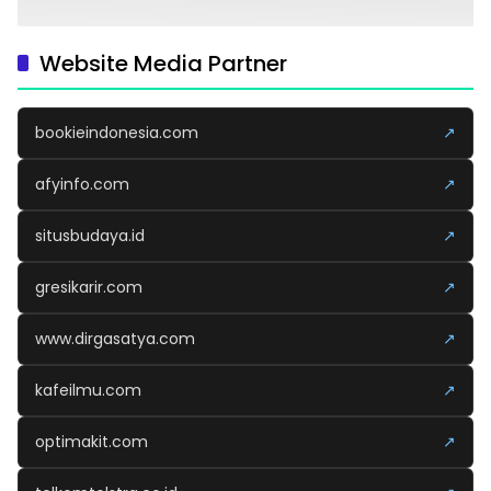
Website Media Partner
bookieindonesia.com
↗
afyinfo.com
↗
situsbudaya.id
↗
gresikarir.com
↗
www.dirgasatya.com
↗
kafeilmu.com
↗
optimakit.com
↗