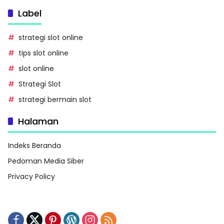
Label
strategi slot online
tips slot online
slot online
Strategi Slot
strategi bermain slot
Halaman
Indeks Beranda
Pedoman Media Siber
Privacy Policy