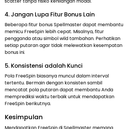
scatter tanpa risiko kehilangan modal.
4. Jangan Lupa Fitur Bonus Lain
Beberapa fitur bonus Spellmaster dapat membantu
memicu FreeSpin lebih cepat. Misalnya, fitur
pengganda atau simbol wild tambahan. Perhatikan
setiap putaran agar tidak melewatkan kesempatan
bonus ini.
5. Konsistensi adalah Kunci
Pola FreeSpin biasanya muncul dalam interval
tertentu. Bermain dengan konsisten sambil
mencatat pola putaran dapat membantu Anda
memprediksi waktu terbaik untuk mendapatkan
FreeSpin berikutnya.
Kesimpulan
Mendapatkan FreeSpin di Spellmaster memang