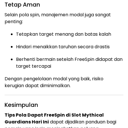
Tetap Aman
Selain pola spin, manajemen modal juga sangat
penting:
Tetapkan target menang dan batas kalah
Hindari menaikkan taruhan secara drastis
Berhenti bermain setelah FreeSpin didapat dan
target tercapai
Dengan pengelolaan modal yang baik, risiko
kerugian dapat diminimalkan.
Kesimpulan
Tips Pola Dapat FreeSpin di Slot Mythical
Guardians Hari Ini
dapat dijadikan panduan bagi