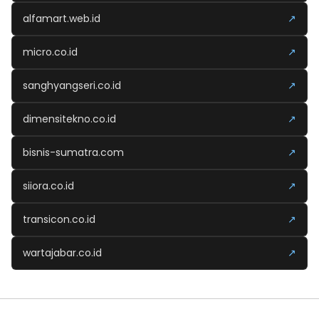
alfamart.web.id
↗
micro.co.id
↗
sanghyangseri.co.id
↗
dimensitekno.co.id
↗
bisnis-sumatra.com
↗
siiora.co.id
↗
transicon.co.id
↗
wartajabar.co.id
↗