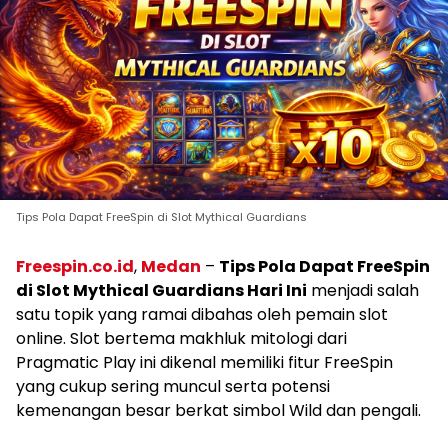
Tips Pola Dapat FreeSpin di Slot Mythical Guardians
Freespin.co.id
,
Medan
–
Tips Pola Dapat FreeSpin
di Slot Mythical Guardians Hari Ini
menjadi salah
satu topik yang ramai dibahas oleh pemain slot
online. Slot bertema makhluk mitologi dari
Pragmatic Play ini dikenal memiliki fitur FreeSpin
yang cukup sering muncul serta potensi
kemenangan besar berkat simbol Wild dan pengali.