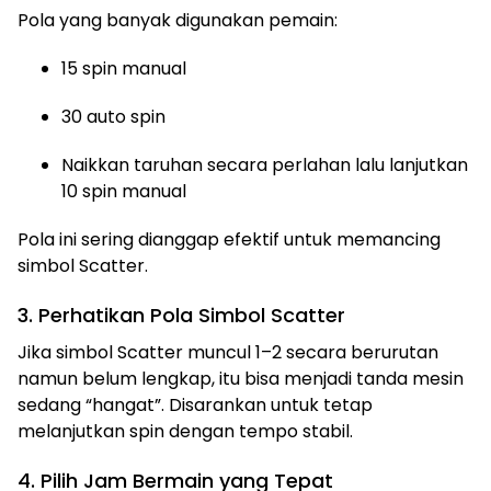
Pola yang banyak digunakan pemain:
15 spin manual
30 auto spin
Naikkan taruhan secara perlahan lalu lanjutkan
10 spin manual
Pola ini sering dianggap efektif untuk memancing
simbol Scatter.
3. Perhatikan Pola Simbol Scatter
Jika simbol Scatter muncul 1–2 secara berurutan
namun belum lengkap, itu bisa menjadi tanda mesin
sedang “hangat”. Disarankan untuk tetap
melanjutkan spin dengan tempo stabil.
4. Pilih Jam Bermain yang Tepat