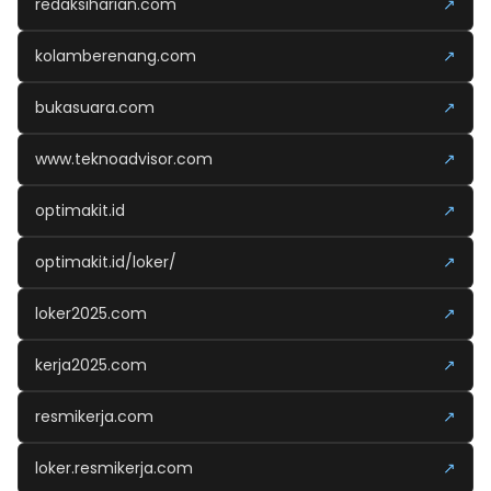
redaksiharian.com
↗
kolamberenang.com
↗
bukasuara.com
↗
www.teknoadvisor.com
↗
optimakit.id
↗
optimakit.id/loker/
↗
loker2025.com
↗
kerja2025.com
↗
resmikerja.com
↗
loker.resmikerja.com
↗