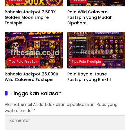
Rahasia Jackpot 2.500X
Pola Wild Calavera
Golden Moon Empire
Fastspin yang Mudah
Fastspin
Dipahami
Tips Pola FreeSpin
Tips Pola FreeSpin
Rahasia Jackpot 25.000X
Pola Royale House
Wild Calavera Fastspin
Fastspin yang Efektif
Tinggalkan Balasan
Alamat email Anda tidak akan dipublikasikan.
Ruas yang
wajib ditandai
*