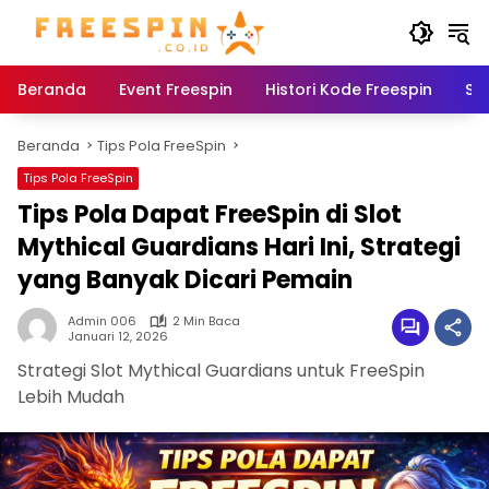
Langsung
ke
konten
Beranda
Event Freespin
Histori Kode Freespin
Slo
Beranda
Tips Pola FreeSpin
Tips Pola FreeSpin
Tips Pola Dapat FreeSpin di Slot
Mythical Guardians Hari Ini, Strategi
yang Banyak Dicari Pemain
Admin 006
2 Min Baca
Januari 12, 2026
Strategi Slot Mythical Guardians untuk FreeSpin
Lebih Mudah