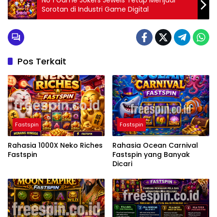
N0 1 Game Jokers Jewels Tetap Menjadi
Sorotan di Industri Game Digital
Pos Terkait
Fastspin
Fastspin
Rahasia 1000X Neko Riches
Rahasia Ocean Carnival
Fastspin
Fastspin yang Banyak
Dicari