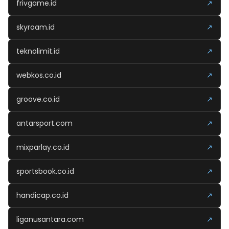
frivgame.id
↗
skyroam.id
↗
teknolimit.id
↗
webkos.co.id
↗
groove.co.id
↗
antarsport.com
↗
mixparlay.co.id
↗
sportsbook.co.id
↗
handicap.co.id
↗
liganusantara.com
↗