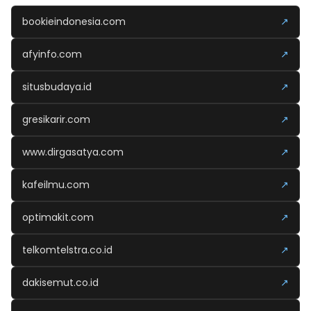
bookieindonesia.com
↗
afyinfo.com
↗
situsbudaya.id
↗
gresikarir.com
↗
www.dirgasatya.com
↗
kafeilmu.com
↗
optimakit.com
↗
telkomtelstra.co.id
↗
dakisemut.co.id
↗