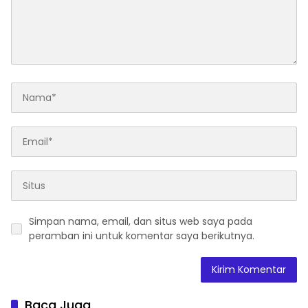
Simpan nama, email, dan situs web saya pada
peramban ini untuk komentar saya berikutnya.
Baca Juga