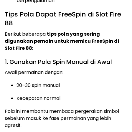
berpengalaman
Tips Pola Dapat FreeSpin di Slot Fire
88
Berikut beberapa
tips pola yang sering
digunakan pemain untuk memicu FreeSpin di
Slot Fire 88
:
1. Gunakan Pola Spin Manual di Awal
Awali permainan dengan:
20–30 spin manual
Kecepatan normal
Pola ini membantu membaca pergerakan simbol
sebelum masuk ke fase permainan yang lebih
agresif.