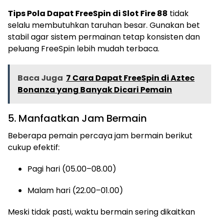
Tips Pola Dapat FreeSpin di Slot Fire 88
tidak
selalu membutuhkan taruhan besar. Gunakan bet
stabil agar sistem permainan tetap konsisten dan
peluang FreeSpin lebih mudah terbaca.
Baca Juga
7 Cara Dapat FreeSpin di Aztec
Bonanza yang Banyak Dicari Pemain
5. Manfaatkan Jam Bermain
Beberapa pemain percaya jam bermain berikut
cukup efektif:
Pagi hari (05.00–08.00)
Malam hari (22.00–01.00)
Meski tidak pasti, waktu bermain sering dikaitkan