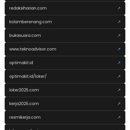
redaksiharian.com
↗
kolamberenang.com
↗
bukasuara.com
↗
www.teknoadvisor.com
↗
optimakit.id
↗
optimakit.id/loker/
↗
loker2025.com
↗
kerja2025.com
↗
resmikerja.com
↗