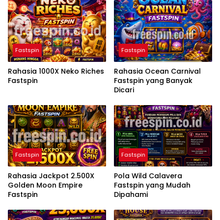
Fastspin
Fastspin
Rahasia 1000X Neko Riches
Rahasia Ocean Carnival
Fastspin
Fastspin yang Banyak
Dicari
Fastspin
Fastspin
Rahasia Jackpot 2.500X
Pola Wild Calavera
Golden Moon Empire
Fastspin yang Mudah
Fastspin
Dipahami