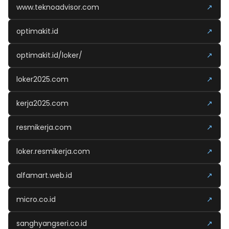
www.teknoadvisor.com
↗
optimakit.id
↗
optimakit.id/loker/
↗
loker2025.com
↗
kerja2025.com
↗
resmikerja.com
↗
loker.resmikerja.com
↗
alfamart.web.id
↗
micro.co.id
↗
sanghyangseri.co.id
↗