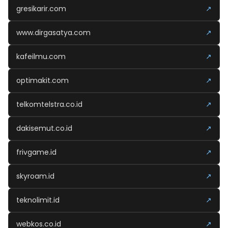
gresikarir.com
↗
www.dirgasatya.com
↗
kafeilmu.com
↗
optimakit.com
↗
telkomtelstra.co.id
↗
dakisemut.co.id
↗
frivgame.id
↗
skyroam.id
↗
teknolimit.id
↗
webkos.co.id
↗