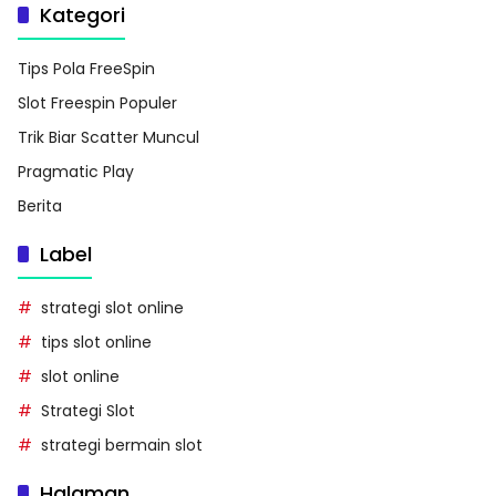
Kategori
Tips Pola FreeSpin
Slot Freespin Populer
Trik Biar Scatter Muncul
Pragmatic Play
Berita
Label
strategi slot online
tips slot online
slot online
Strategi Slot
strategi bermain slot
Halaman