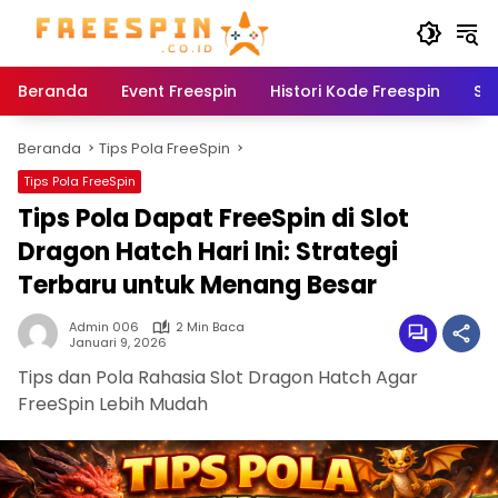
Langsung
ke
konten
Beranda
Event Freespin
Histori Kode Freespin
Slo
Beranda
Tips Pola FreeSpin
Tips Pola FreeSpin
Tips Pola Dapat FreeSpin di Slot
Dragon Hatch Hari Ini: Strategi
Terbaru untuk Menang Besar
Admin 006
2 Min Baca
Januari 9, 2026
Tips dan Pola Rahasia Slot Dragon Hatch Agar
FreeSpin Lebih Mudah