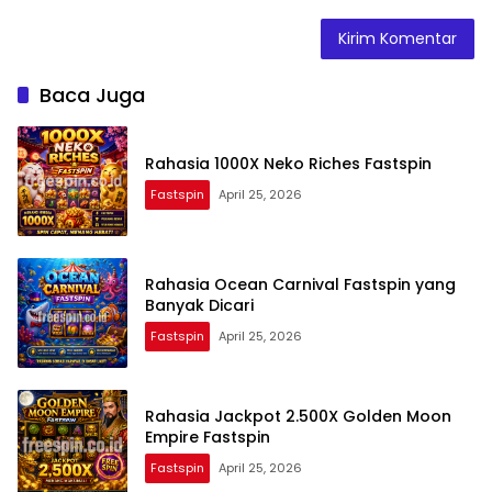
Baca Juga
Rahasia 1000X Neko Riches Fastspin
Fastspin
April 25, 2026
Rahasia Ocean Carnival Fastspin yang
Banyak Dicari
Fastspin
April 25, 2026
Rahasia Jackpot 2.500X Golden Moon
Empire Fastspin
Fastspin
April 25, 2026