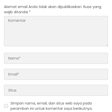
Alamat email Anda tidak akan dipublikasikan.
Ruas yang
wajib ditandai
*
Simpan nama, email, dan situs web saya pada
peramban ini untuk komentar saya berikutnya.