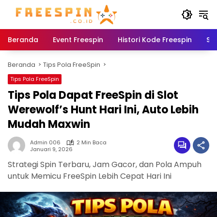
Langsung
ke
konten
Beranda
Event Freespin
Histori Kode Freespin
Slo
Beranda
Tips Pola FreeSpin
Tips Pola FreeSpin
Tips Pola Dapat FreeSpin di Slot
Werewolf’s Hunt Hari Ini, Auto Lebih
Mudah Maxwin
Admin 006
2 Min Baca
Januari 9, 2026
Strategi Spin Terbaru, Jam Gacor, dan Pola Ampuh
untuk Memicu FreeSpin Lebih Cepat Hari Ini