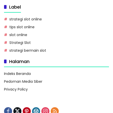
Label
strategi slot online
tips slot online
slot online
Strategi Slot
strategi bermain slot
Halaman
Indeks Beranda
Pedoman Media Siber
Privacy Policy