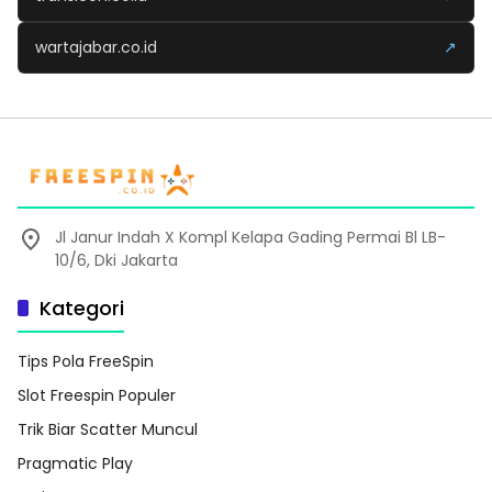
wartajabar.co.id
↗
Jl Janur Indah X Kompl Kelapa Gading Permai Bl LB-
10/6, Dki Jakarta
Kategori
Tips Pola FreeSpin
Slot Freespin Populer
Trik Biar Scatter Muncul
Pragmatic Play