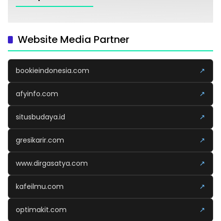
Website Media Partner
bookieindonesia.com
↗
afyinfo.com
↗
situsbudaya.id
↗
gresikarir.com
↗
www.dirgasatya.com
↗
kafeilmu.com
↗
optimakit.com
↗