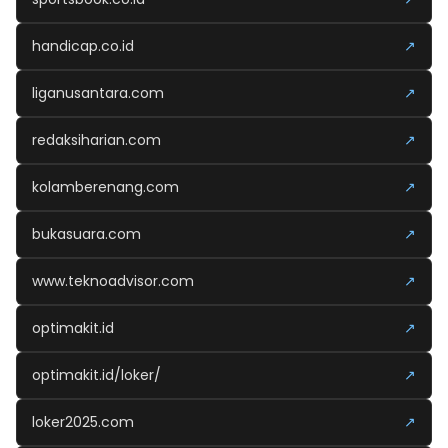
handicap.co.id
↗
liganusantara.com
↗
redaksiharian.com
↗
kolamberenang.com
↗
bukasuara.com
↗
www.teknoadvisor.com
↗
optimakit.id
↗
optimakit.id/loker/
↗
loker2025.com
↗