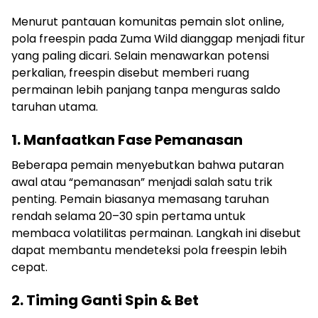
Menurut pantauan komunitas pemain slot online,
pola freespin pada Zuma Wild dianggap menjadi fitur
yang paling dicari. Selain menawarkan potensi
perkalian, freespin disebut memberi ruang
permainan lebih panjang tanpa menguras saldo
taruhan utama.
1. Manfaatkan Fase Pemanasan
Beberapa pemain menyebutkan bahwa putaran
awal atau “pemanasan” menjadi salah satu trik
penting. Pemain biasanya memasang taruhan
rendah selama 20–30 spin pertama untuk
membaca volatilitas permainan. Langkah ini disebut
dapat membantu mendeteksi pola freespin lebih
cepat.
2. Timing Ganti Spin & Bet