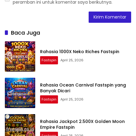
peramban ini untuk komentar saya berikutnya.
Baca Juga
Rahasia 1000X Neko Riches Fastspin
Fastspin
April 25, 2026
Rahasia Ocean Carnival Fastspin yang
Banyak Dicari
Fastspin
April 25, 2026
Rahasia Jackpot 2.500X Golden Moon
Empire Fastspin
Fastspin
April 25, 2026