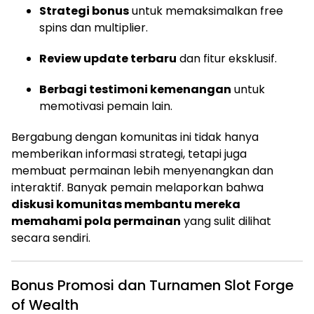
Strategi bonus
untuk memaksimalkan free
spins dan multiplier.
Review update terbaru
dan fitur eksklusif.
Berbagi testimoni kemenangan
untuk
memotivasi pemain lain.
Bergabung dengan komunitas ini tidak hanya
memberikan informasi strategi, tetapi juga
membuat permainan lebih menyenangkan dan
interaktif. Banyak pemain melaporkan bahwa
diskusi komunitas membantu mereka
memahami pola permainan
yang sulit dilihat
secara sendiri.
Bonus Promosi dan Turnamen Slot Forge
of Wealth