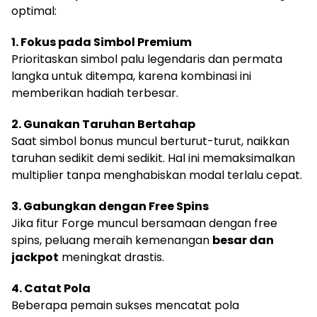
optimal:
1. Fokus pada Simbol Premium
Prioritaskan simbol palu legendaris dan permata
langka untuk ditempa, karena kombinasi ini
memberikan hadiah terbesar.
2. Gunakan Taruhan Bertahap
Saat simbol bonus muncul berturut-turut, naikkan
taruhan sedikit demi sedikit. Hal ini memaksimalkan
multiplier tanpa menghabiskan modal terlalu cepat.
3. Gabungkan dengan Free Spins
Jika fitur Forge muncul bersamaan dengan free
spins, peluang meraih kemenangan
besar dan
jackpot
meningkat drastis.
4. Catat Pola
Beberapa pemain sukses mencatat pola