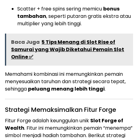
Scatter + free spins sering memicu
bonus
tambahan
, seperti putaran gratis ekstra atau
multiplier yang lebih tinggi.
Baca Juga
5 Tips Menang di Slot Rise of
Samurai yang Wajib Diketahui Pemain Slot
Online ✅
Memahami kombinasi ini memungkinkan pemain
menyesuaikan taruhan dan strategi secara tepat,
sehingga
peluang menang lebih tinggi
.
Strategi Memaksimalkan Fitur Forge
Fitur Forge adalah keunggulan unik
Slot Forge of
Wealth
. Fitur ini memungkinkan pemain “menempa”
simbol menjadi hadiah tambahan. Berikut strategi