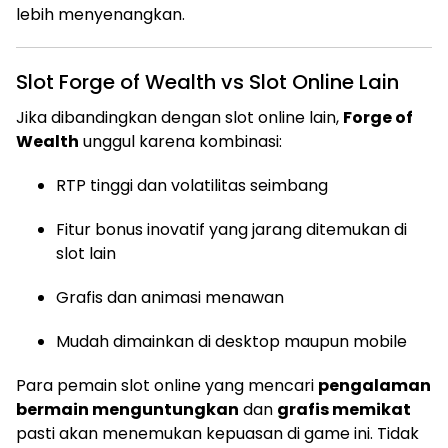
lebih menyenangkan.
Slot Forge of Wealth vs Slot Online Lain
Jika dibandingkan dengan slot online lain,
Forge of
Wealth
unggul karena kombinasi:
RTP tinggi dan volatilitas seimbang
Fitur bonus inovatif yang jarang ditemukan di
slot lain
Grafis dan animasi menawan
Mudah dimainkan di desktop maupun mobile
Para pemain slot online yang mencari
pengalaman
bermain menguntungkan
dan
grafis memikat
pasti akan menemukan kepuasan di game ini. Tidak