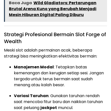
Baca Juga
Wild Gladiators: Pertarungan
Brutal Arena Kuno yang Berubah Menjadi
Mesin Hiburan Digital Paling Diburu
Strategi Profesional Bermain Slot Forge of
Wealth
Meski slot adalah permainan acak, beberapa
strategi bisa meningkatkan efektivitas bermain:
Manajemen Modal
: Tetapkan batas
kemenangan dan kerugian setiap sesi. Jangan
tergoda untuk terus bermain saat sudah
menang atau kalah besar.
Variasi Taruhan
: Gunakan taruhan rendah
saat mencoba fitur baru dan naikkan taruhan
saat peluang
jackpot
muncul.