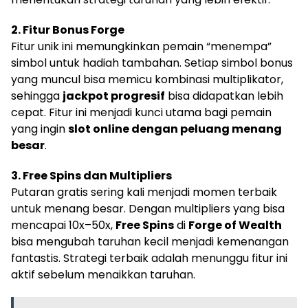
2. Fitur Bonus Forge
Fitur unik ini memungkinkan pemain “menempa”
simbol untuk hadiah tambahan. Setiap simbol bonus
yang muncul bisa memicu kombinasi multiplikator,
sehingga
jackpot progresif
bisa didapatkan lebih
cepat. Fitur ini menjadi kunci utama bagi pemain
yang ingin
slot online dengan peluang menang
besar
.
3. Free Spins dan Multipliers
Putaran gratis sering kali menjadi momen terbaik
untuk menang besar. Dengan multipliers yang bisa
mencapai 10x–50x,
Free Spins
di
Forge of Wealth
bisa mengubah taruhan kecil menjadi kemenangan
fantastis. Strategi terbaik adalah menunggu fitur ini
aktif sebelum menaikkan taruhan.