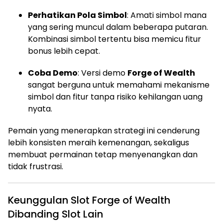
Perhatikan Pola Simbol
: Amati simbol mana
yang sering muncul dalam beberapa putaran.
Kombinasi simbol tertentu bisa memicu fitur
bonus lebih cepat.
Coba Demo
: Versi demo
Forge of Wealth
sangat berguna untuk memahami mekanisme
simbol dan fitur tanpa risiko kehilangan uang
nyata.
Pemain yang menerapkan strategi ini cenderung
lebih konsisten meraih kemenangan, sekaligus
membuat permainan tetap menyenangkan dan
tidak frustrasi.
Keunggulan Slot Forge of Wealth
Dibanding Slot Lain