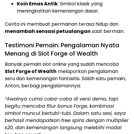
Koin Emas Antik
: Simbol klasik yang
meningkatkan kemenangan dasar.
Cerita ini membuat permainan terasa hidup dan
menambah sensasi petualangan
saat bermain.
Testimoni Pemain: Pengalaman Nyata
Menang di Slot Forge of Wealth
Banyak pemain slot online yang sudah mencoba
Slot Forge of Wealth
melaporkan pengalaman
seru dan kemenangan fantastis. Salah satu pemain,
Anton, berbagi pengalamannya:
“Awalnya cuma coba-coba di versi demo, tapi
begitu mencoba fitur bonus Forge, kombinasi
simbol muncul bertubi-tubi. Dalam satu sesi, saya
berhasil mendapatkan free spins dengan multiplier
x20, dan kemenangan langsung melebihi modal