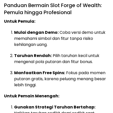
Panduan Bermain Slot Forge of Wealth:
Pemula hingga Profesional
Untuk Pemula:
Mulai dengan Demo:
Coba versi demo untuk
memahami simbol dan fitur tanpa risiko
kehilangan uang.
Taruhan Rendah:
Pilih taruhan kecil untuk
mengenal pola putaran dan fitur bonus.
Manfaatkan Free Spins:
Fokus pada momen
putaran gratis, karena peluang menang besar
lebih tinggi.
Untuk Pemain Menengah:
Gunakan Strategi Taruhan Bertahap: