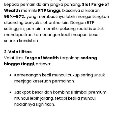
kepada pemain dalam jangka panjang.
Slot Forge of
Wealth
memiliki
RTP tinggi
, biasanya di kisaran
96%–97%
, yang membuatnya lebih menguntungkan
dibanding banyak slot online lain. Dengan RTP
setinggi ini, pemain memiliki peluang realistis untuk
mendapatkan kemenangan kecil maupun besar
secara konsisten.
2. Volatilitas
Volatilitas
Forge of Wealth
tergolong
sedang
hingga tinggi
, artinya:
Kemenangan kecil muncul cukup sering untuk
menjaga keseruan permainan.
Jackpot besar dan kombinasi simbol premium
muncul lebih jarang, tetapi ketika muncul,
hadiahnya signifikan.