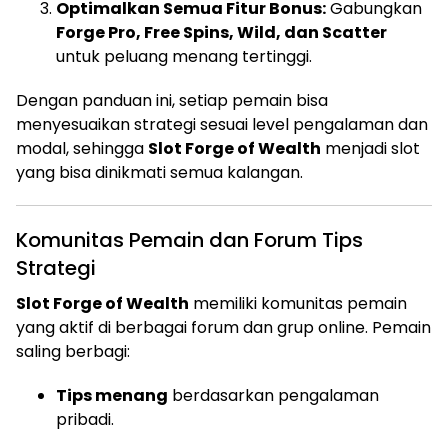
Optimalkan Semua Fitur Bonus:
Gabungkan
Forge Pro, Free Spins, Wild, dan Scatter
untuk peluang menang tertinggi.
Dengan panduan ini, setiap pemain bisa
menyesuaikan strategi sesuai level pengalaman dan
modal, sehingga
Slot Forge of Wealth
menjadi slot
yang bisa dinikmati semua kalangan.
Komunitas Pemain dan Forum Tips
Strategi
Slot Forge of Wealth
memiliki komunitas pemain
yang aktif di berbagai forum dan grup online. Pemain
saling berbagi:
Tips menang
berdasarkan pengalaman
pribadi.