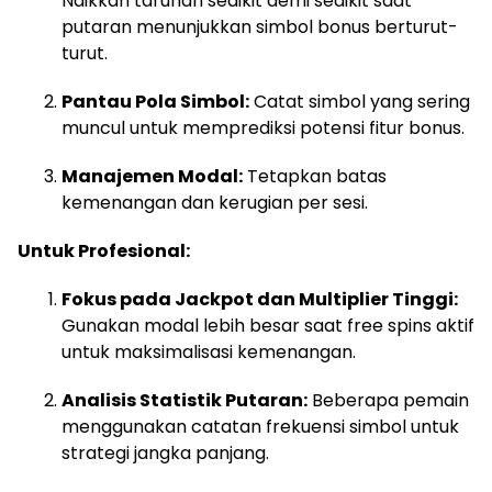
Naikkan taruhan sedikit demi sedikit saat
putaran menunjukkan simbol bonus berturut-
turut.
Pantau Pola Simbol:
Catat simbol yang sering
muncul untuk memprediksi potensi fitur bonus.
Manajemen Modal:
Tetapkan batas
kemenangan dan kerugian per sesi.
Untuk Profesional:
Fokus pada Jackpot dan Multiplier Tinggi:
Gunakan modal lebih besar saat free spins aktif
untuk maksimalisasi kemenangan.
Analisis Statistik Putaran:
Beberapa pemain
menggunakan catatan frekuensi simbol untuk
strategi jangka panjang.