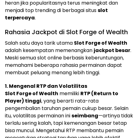
heran jika popularitasnya terus meningkat dan
menjadi top trending di berbagai situs
slot
terpercaya
.
Rahasia Jackpot di Slot Forge of Wealth
Salah satu daya tarik utama
Slot Forge of Wealth
adalah kesempatan memenangkan
jackpot besar
.
Meski semua slot online berbasis keberuntungan,
memahami beberapa rahasia permainan dapat
membuat peluang menang lebih tinggi.
1. Mengenal RTP dan Volatilitas
Slot Forge of Wealth
memiliki
RTP (Return to
Player) tinggi
, yang berarti rata-rata
pengembalian taruhan pemain cukup besar. Selain
itu, volatilitas permainan ini
seimbang
—artinya tidak
terlalu sering kalah, tapi kemenangan besar tetap
bisa muncul. Mengetahui RTP membantu pemain
menentukan strategi taruhan yang lebih efektif.