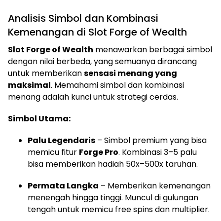
Analisis Simbol dan Kombinasi
Kemenangan di Slot Forge of Wealth
Slot Forge of Wealth
menawarkan berbagai simbol
dengan nilai berbeda, yang semuanya dirancang
untuk memberikan
sensasi menang yang
maksimal
. Memahami simbol dan kombinasi
menang adalah kunci untuk strategi cerdas.
Simbol Utama:
Palu Legendaris
– Simbol premium yang bisa
memicu fitur
Forge Pro
. Kombinasi 3–5 palu
bisa memberikan hadiah 50x–500x taruhan.
Permata Langka
– Memberikan kemenangan
menengah hingga tinggi. Muncul di gulungan
tengah untuk memicu free spins dan multiplier.