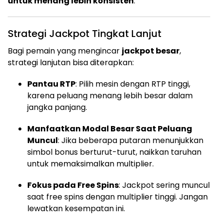
untuk menang lebih konsisten
.
Strategi Jackpot Tingkat Lanjut
Bagi pemain yang mengincar
jackpot besar
,
strategi lanjutan bisa diterapkan:
Pantau RTP
: Pilih mesin dengan RTP tinggi,
karena peluang menang lebih besar dalam
jangka panjang.
Manfaatkan Modal Besar Saat Peluang
Muncul
: Jika beberapa putaran menunjukkan
simbol bonus berturut-turut, naikkan taruhan
untuk memaksimalkan multiplier.
Fokus pada Free Spins
: Jackpot sering muncul
saat free spins dengan multiplier tinggi. Jangan
lewatkan kesempatan ini.