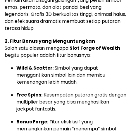
Pemain akan disuguhi gulungan yang penuh simbol
emas, permata, dan alat pandai besi yang
legendaris. Grafis 3D berkualitas tinggi, animasi halus,
dan efek suara dramatis membuat setiap putaran
terasa hidup.
2. Fitur Bonus yang Menguntungkan
Salah satu alasan mengapa
Slot Forge of Wealth
begitu populer adalah fitur bonusnya:
Wild & Scatter:
Simbol yang dapat
menggantikan simbol lain dan memicu
kemenangan lebih mudah.
Free Spins:
Kesempatan putaran gratis dengan
multiplier besar yang bisa menghasilkan
jackpot fantastis.
Bonus Forge:
Fitur eksklusif yang
memungkinkan pemain “menempa” simbol