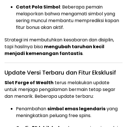
Catat Pola Simbol
: Beberapa pemain
melaporkan bahwa mengamati simbol yang
sering muncul membantu memprediksi kapan
fitur bonus akan aktif.
Strategi ini membutuhkan kesabaran dan disiplin,
tapi hasilnya bisa
mengubah taruhan kecil
menjadi kemenangan fantastis
.
Update Versi Terbaru dan Fitur Eksklusif
Slot Forge of Wealth
terus melakukan update
untuk menjaga pengalaman bermain tetap segar
dan menarik. Beberapa update terbaru:
Penambahan
simbol emas legendaris
yang
meningkatkan peluang free spins.