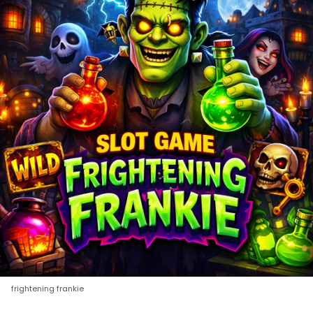
frightening frankie