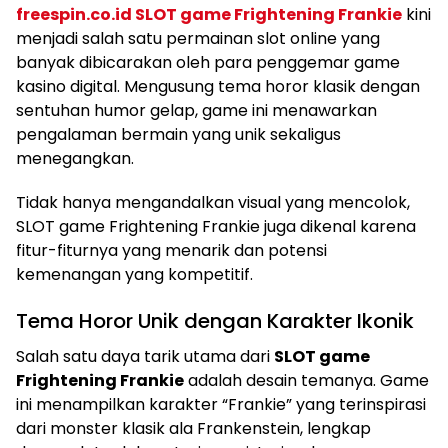
freespin.co.id
SLOT game Frightening Frankie
kini
menjadi salah satu permainan slot online yang
banyak dibicarakan oleh para penggemar game
kasino digital. Mengusung tema horor klasik dengan
sentuhan humor gelap, game ini menawarkan
pengalaman bermain yang unik sekaligus
menegangkan.
Tidak hanya mengandalkan visual yang mencolok,
SLOT game Frightening Frankie juga dikenal karena
fitur-fiturnya yang menarik dan potensi
kemenangan yang kompetitif.
Tema Horor Unik dengan Karakter Ikonik
Salah satu daya tarik utama dari
SLOT game
Frightening Frankie
adalah desain temanya. Game
ini menampilkan karakter “Frankie” yang terinspirasi
dari monster klasik ala Frankenstein, lengkap