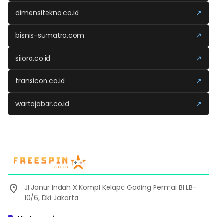
dimensitekno.co.id
↗
bisnis-sumatra.com
↗
siiora.co.id
↗
transicon.co.id
↗
wartajabar.co.id
↗
Jl Janur Indah X Kompl Kelapa Gading Permai Bl LB-
10/6, Dki Jakarta