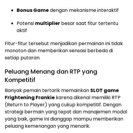
Bonus Game
dengan mekanisme interaktif
Potensi
multiplier
besar saat fitur tertentu
aktif
Fitur-fitur tersebut menjadikan permainan ini tidak
monoton dan memberikan sensasi berbeda di
setiap putaran.
Peluang Menang dan RTP yang
Kompetitif
Banyak pemain tertarik memainkan
SLOT game
Frightening Frankie
karena dikenal memiliki RTP
(Return to Player) yang cukup kompetitif. Dengan
strategi bermain yang tepat dan manajemen modal
yang baik, game ini dianggap mampu memberikan
peluang kemenangan yang menarik.