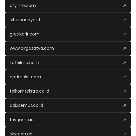
afyinfo.com
↗
situsbudaya.id
↗
gresikarir.com
↗
www.dirgasatya.com
↗
kafeilmu.com
↗
optimakit.com
↗
telkomtelstra.co.id
↗
dakisemut.co.id
↗
frivgame.id
↗
skyroam.id
↗