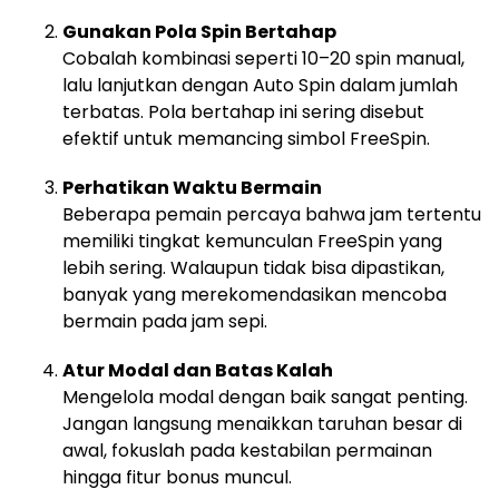
Gunakan Pola Spin Bertahap
Cobalah kombinasi seperti 10–20 spin manual,
lalu lanjutkan dengan Auto Spin dalam jumlah
terbatas. Pola bertahap ini sering disebut
efektif untuk memancing simbol FreeSpin.
Perhatikan Waktu Bermain
Beberapa pemain percaya bahwa jam tertentu
memiliki tingkat kemunculan FreeSpin yang
lebih sering. Walaupun tidak bisa dipastikan,
banyak yang merekomendasikan mencoba
bermain pada jam sepi.
Atur Modal dan Batas Kalah
Mengelola modal dengan baik sangat penting.
Jangan langsung menaikkan taruhan besar di
awal, fokuslah pada kestabilan permainan
hingga fitur bonus muncul.