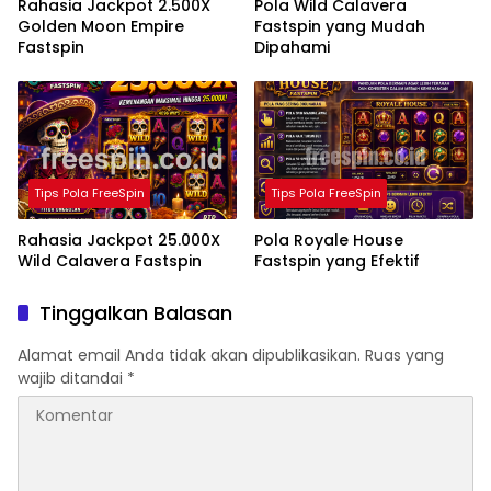
Rahasia Jackpot 2.500X
Pola Wild Calavera
Golden Moon Empire
Fastspin yang Mudah
Fastspin
Dipahami
Tips Pola FreeSpin
Tips Pola FreeSpin
Rahasia Jackpot 25.000X
Pola Royale House
Wild Calavera Fastspin
Fastspin yang Efektif
Tinggalkan Balasan
Alamat email Anda tidak akan dipublikasikan.
Ruas yang
wajib ditandai
*