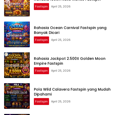
Fastspin
April 25, 2026
Rahasia Ocean Carnival Fastspin yang
Banyak Dicari
Fastspin
April 25, 2026
Rahasia Jackpot 2.500X Golden Moon
Empire Fastspin
Fastspin
April 25, 2026
Pola Wild Calavera Fastspin yang Mudah
Dipahami
Fastspin
April 25, 2026