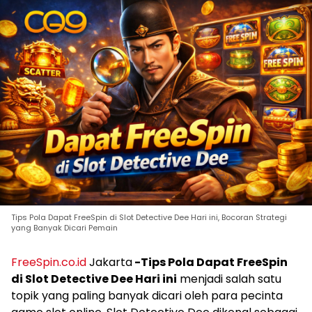
Tips Pola Dapat FreeSpin di Slot Detective Dee Hari ini, Bocoran Strategi
yang Banyak Dicari Pemain
FreeSpin.co.id
Jakarta
-Tips Pola Dapat FreeSpin
di Slot Detective Dee Hari ini
menjadi salah satu
topik yang paling banyak dicari oleh para pecinta