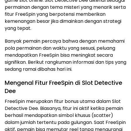
game slot online. Slot Detective Dee dikenal sebagai
permainan dengan tema misteri yang menarik serta
fitur FreeSpin yang berpotensi memberikan
kemenangan besar jika dimainkan dengan strategi
yang tepat.
Banyak pemain percaya bahwa dengan memahami
pola permainan dan waktu yang sesuai, peluang
mendapatkan FreeSpin bisa meningkat secara
signifikan. Berikut rangkuman informasi dan tips yang
sedang ramai dibahas hari ini.
Mengenal Fitur FreeSpin di Slot Detective
Dee
FreeSpin merupakan fitur bonus utama dalam Slot
Detective Dee. Biasanya, fitur ini aktif ketika pemain
berhasil mendapatkan simbol khusus (scatter)
dalam jumlah tertentu pada gulungan. Saat FreeSpin
aktif, pemain bisa memutar reel tanpa mengurangi