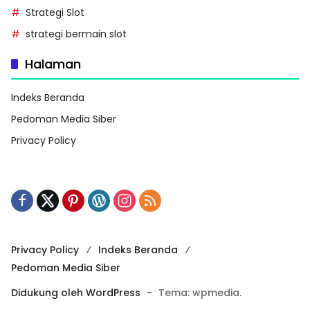
Strategi Slot
strategi bermain slot
Halaman
Indeks Beranda
Pedoman Media Siber
Privacy Policy
Privacy Policy
Indeks Beranda
Pedoman Media Siber
Didukung oleh WordPress
-
Tema: wpmedia.