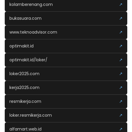
kolamberenang.com
↗
bukasuara.com
↗
www.teknoadvisor.com
↗
optimakit.id
↗
optimakit.id/loker/
↗
loker2025.com
↗
kerja2025.com
↗
resmikerja.com
↗
loker.resmikerja.com
↗
alfamart.web.id
↗