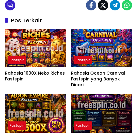
Pos Terkait
Fastspin
Fastspin
Rahasia 1000X Neko Riches
Rahasia Ocean Carnival
Fastspin
Fastspin yang Banyak
Dicari
Fastspin
Fastspin