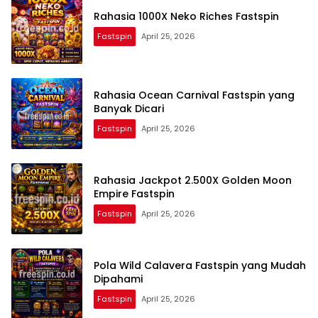
Rahasia 1000X Neko Riches Fastspin
Fastspin
April 25, 2026
Rahasia Ocean Carnival Fastspin yang
Banyak Dicari
Fastspin
April 25, 2026
Rahasia Jackpot 2.500X Golden Moon
Empire Fastspin
Fastspin
April 25, 2026
Pola Wild Calavera Fastspin yang Mudah
Dipahami
Fastspin
April 25, 2026