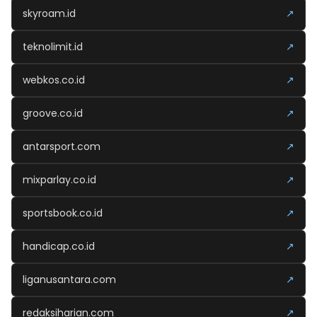
skyroam.id
↗
teknolimit.id
↗
webkos.co.id
↗
groove.co.id
↗
antarsport.com
↗
mixparlay.co.id
↗
sportsbook.co.id
↗
handicap.co.id
↗
liganusantara.com
↗
redaksiharian.com
↗