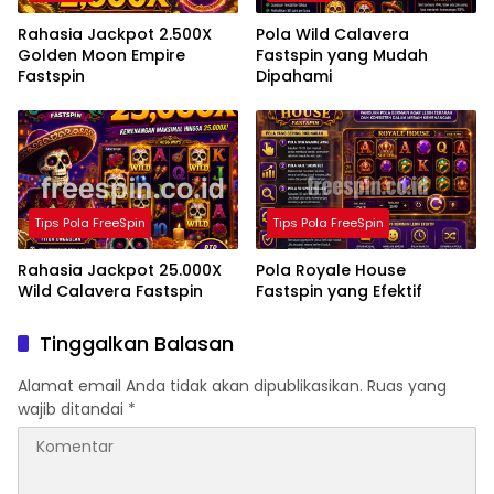
Rahasia Jackpot 2.500X
Pola Wild Calavera
Golden Moon Empire
Fastspin yang Mudah
Fastspin
Dipahami
Tips Pola FreeSpin
Tips Pola FreeSpin
Rahasia Jackpot 25.000X
Pola Royale House
Wild Calavera Fastspin
Fastspin yang Efektif
Tinggalkan Balasan
Alamat email Anda tidak akan dipublikasikan.
Ruas yang
wajib ditandai
*