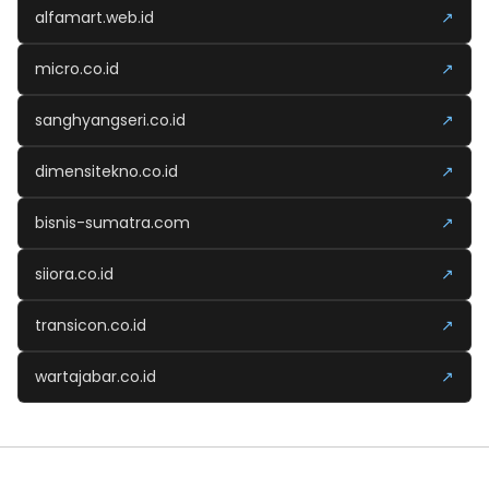
alfamart.web.id
↗
micro.co.id
↗
sanghyangseri.co.id
↗
dimensitekno.co.id
↗
bisnis-sumatra.com
↗
siiora.co.id
↗
transicon.co.id
↗
wartajabar.co.id
↗