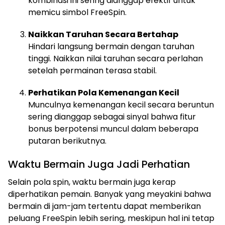
kombinasi ini sering dianggap efektif untuk
memicu simbol FreeSpin.
Naikkan Taruhan Secara Bertahap
Hindari langsung bermain dengan taruhan
tinggi. Naikkan nilai taruhan secara perlahan
setelah permainan terasa stabil.
Perhatikan Pola Kemenangan Kecil
Munculnya kemenangan kecil secara beruntun
sering dianggap sebagai sinyal bahwa fitur
bonus berpotensi muncul dalam beberapa
putaran berikutnya.
Waktu Bermain Juga Jadi Perhatian
Selain pola spin, waktu bermain juga kerap
diperhatikan pemain. Banyak yang meyakini bahwa
bermain di jam-jam tertentu dapat memberikan
peluang FreeSpin lebih sering, meskipun hal ini tetap