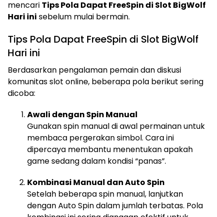
mencari
Tips Pola Dapat FreeSpin di Slot BigWolf
Hari ini
sebelum mulai bermain.
Tips Pola Dapat FreeSpin di Slot BigWolf
Hari ini
Berdasarkan pengalaman pemain dan diskusi
komunitas slot online, beberapa pola berikut sering
dicoba:
Awali dengan Spin Manual
Gunakan spin manual di awal permainan untuk
membaca pergerakan simbol. Cara ini
dipercaya membantu menentukan apakah
game sedang dalam kondisi “panas”.
Kombinasi Manual dan Auto Spin
Setelah beberapa spin manual, lanjutkan
dengan Auto Spin dalam jumlah terbatas. Pola