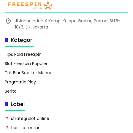
Jl Janur Indah X Kompl Kelapa Gading Permai Bl LB-
10/6, Dki Jakarta
Kategori
Tips Pola FreeSpin
Slot Freespin Populer
Trik Biar Scatter Muncul
Pragmatic Play
Berita
Label
strategi slot online
tips slot online