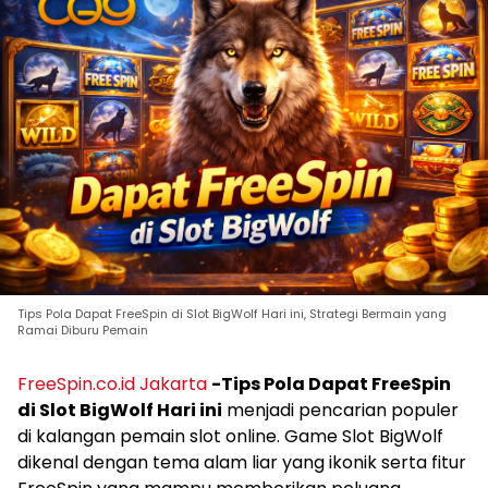
Tips Pola Dapat FreeSpin di Slot BigWolf Hari ini, Strategi Bermain yang
Ramai Diburu Pemain
FreeSpin.co.id
Jakarta
-Tips Pola Dapat FreeSpin
di Slot BigWolf Hari ini
menjadi pencarian populer
di kalangan pemain slot online. Game Slot BigWolf
dikenal dengan tema alam liar yang ikonik serta fitur