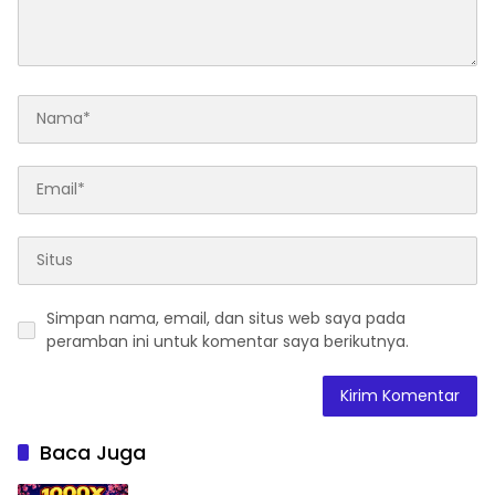
Simpan nama, email, dan situs web saya pada
peramban ini untuk komentar saya berikutnya.
Baca Juga