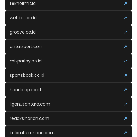
teknolimit.id
↗
webkos.co.id
↗
groove.co.id
↗
antarsport.com
↗
mixparlay.co.id
↗
sportsbook.co.id
↗
handicap.co.id
↗
liganusantara.com
↗
redaksiharian.com
↗
kolamberenang.com
↗