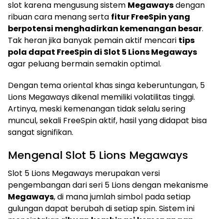
slot karena mengusung sistem
Megaways
dengan
ribuan cara menang serta
fitur FreeSpin yang
berpotensi menghadirkan kemenangan besar
.
Tak heran jika banyak pemain aktif mencari
tips
pola dapat FreeSpin di Slot 5 Lions Megaways
agar peluang bermain semakin optimal.
Dengan tema oriental khas singa keberuntungan, 5
Lions Megaways dikenal memiliki volatilitas tinggi.
Artinya, meski kemenangan tidak selalu sering
muncul, sekali FreeSpin aktif, hasil yang didapat bisa
sangat signifikan.
Mengenal Slot 5 Lions Megaways
Slot 5 Lions Megaways merupakan versi
pengembangan dari seri 5 Lions dengan mekanisme
Megaways
, di mana jumlah simbol pada setiap
gulungan dapat berubah di setiap spin. Sistem ini