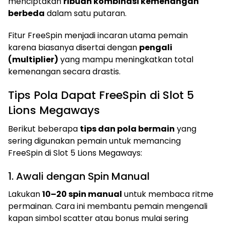
menciptakan
ribuan kombinasi kemenangan
berbeda
dalam satu putaran.
Fitur FreeSpin menjadi incaran utama pemain
karena biasanya disertai dengan
pengali
(multiplier)
yang mampu meningkatkan total
kemenangan secara drastis.
Tips Pola Dapat FreeSpin di Slot 5
Lions Megaways
Berikut beberapa
tips dan pola bermain
yang
sering digunakan pemain untuk memancing
FreeSpin di Slot 5 Lions Megaways:
1. Awali dengan Spin Manual
Lakukan
10–20 spin manual
untuk membaca ritme
permainan. Cara ini membantu pemain mengenali
kapan simbol scatter atau bonus mulai sering