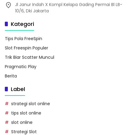
Jl Janur Indah X Kompl Kelapa Gading Permai Bl LB-
10/6, Dki Jakarta
Kategori
Tips Pola FreeSpin
Slot Freespin Populer
Trik Biar Scatter Muncul
Pragmatic Play
Berita
Label
strategi slot online
tips slot online
slot online
Strategi Slot