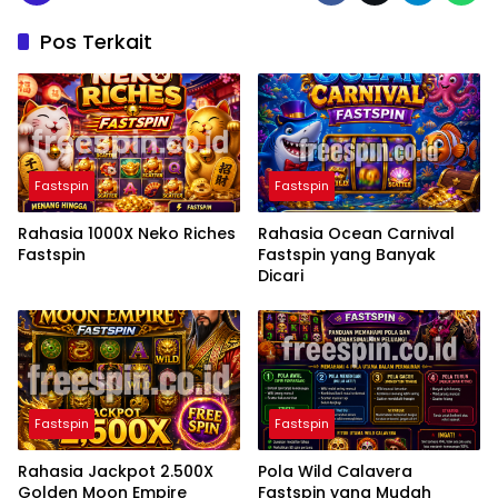
Pos Terkait
Fastspin
Fastspin
Rahasia 1000X Neko Riches
Rahasia Ocean Carnival
Fastspin
Fastspin yang Banyak
Dicari
Fastspin
Fastspin
Rahasia Jackpot 2.500X
Pola Wild Calavera
Golden Moon Empire
Fastspin yang Mudah