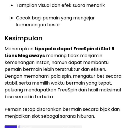
Tampilan visual dan efek suara menarik
Cocok bagi pemain yang mengejar
kemenangan besar
Kesimpulan
Menerapkan
tips pola dapat FreeSpin di Slot 5
Lions Megaways
memang tidak menjamin
kemenangan instan, namun dapat membantu
pemain bermain lebih terstruktur dan efisien.
Dengan memahami pola spin, mengatur bet secara
stabil, serta memilih waktu bermain yang tepat,
peluang mendapatkan FreeSpin dan hasil maksimal
bisa semakin terbuka.
Pemain tetap disarankan bermain secara bijak dan
menjadikan slot sebagai sarana hiburan.