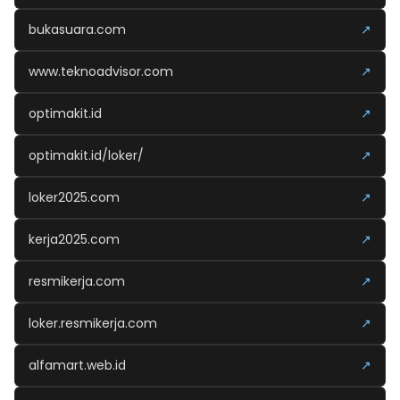
bukasuara.com
↗
www.teknoadvisor.com
↗
optimakit.id
↗
optimakit.id/loker/
↗
loker2025.com
↗
kerja2025.com
↗
resmikerja.com
↗
loker.resmikerja.com
↗
alfamart.web.id
↗