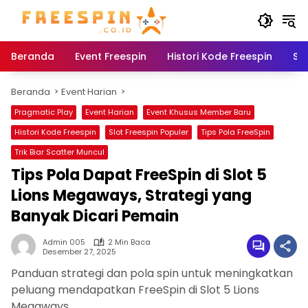
Langsung
ke
konten
Beranda
Event Freespin
Histori Kode Freespin
Slo
Beranda
Event Harian
Pragmatic Play
Event Harian
Event Khusus Member Baru
Histori Kode Freespin
Slot Freespin Populer
Tips Pola FreeSpin
Trik Biar Scatter Muncul
Tips Pola Dapat FreeSpin di Slot 5
Lions Megaways, Strategi yang
Banyak Dicari Pemain
Admin 005
2 Min Baca
Desember 27, 2025
Panduan strategi dan pola spin untuk meningkatkan
peluang mendapatkan FreeSpin di Slot 5 Lions
Megaways.