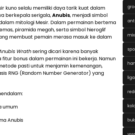
gro
 kuno selalu memiliki daya tarik kuat dalam
wa berkepala serigala,
Anubis
, menjadi simbol
ant
at dalam mitologi Mesir. Dalam permainan bertema
emas, piramida megah, serta simbol hieroglif
mix
yang membuat pemain merasa masuk ke dalam
spo
Anubis Wrath
sering dicari karena banyak
itur bonus dalam permainan ini bekerja. Namun
han
 metode pasti untuk menjamin kemenangan,
basis RNG (Random Number Generator) yang
lig
red
mendalam:
ko
ara umum
ema Anubis
bu
www