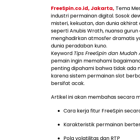
FreeSpin.co.id,
Jakarta,
Tema Mesir
industri permainan digital. Sosok de
misteri, kekuatan, dan dunia akhir
seperti Anubis Wrath, nuansa gurun 
menghadirkan atmosfer dramatis 
dunia peradaban kuno.
Keyword
Tips FreeSpin dan Mudah 
pemain ingin memahami bagaimana f
penting dipahami bahwa tidak ada
karena sistem permainan slot ber
bersifat acak.
Artikel ini akan membahas secara 
Cara kerja fitur FreeSpin sec
Karakteristik permainan bert
Pola volatilitas dan RTP