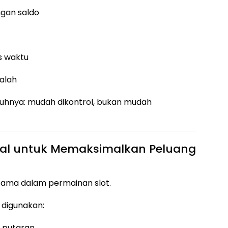
ngan saldo
s waktu
alah
guhnya: mudah dikontrol, bukan mudah
al untuk Memaksimalkan Peluang
tama dalam permainan slot.
 digunakan:
 putaran