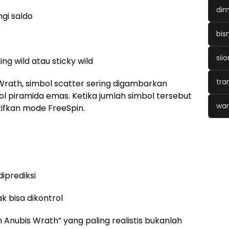
dim
gi saldo
bis
)
siio
ng wild atau sticky wild
tra
ath, simbol scatter sering digambarkan
ol piramida emas. Ketika jumlah simbol tersebut
war
ifkan mode FreeSpin.
diprediksi
k bisa dikontrol
 Anubis Wrath” yang paling realistis bukanlah