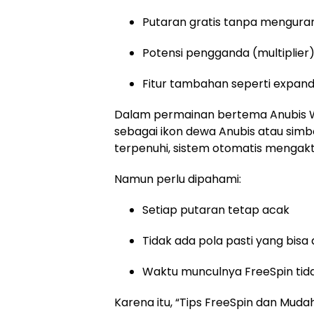
Putaran gratis tanpa menguran
Potensi pengganda (multiplier
Fitur tambahan seperti expandi
Dalam permainan bertema Anubis Wr
sebagai ikon dewa Anubis atau simb
terpenuhi, sistem otomatis mengakt
Namun perlu dipahami:
Setiap putaran tetap acak
Tidak ada pola pasti yang bisa 
Waktu munculnya FreeSpin tida
Karena itu, “Tips FreeSpin dan Mudah