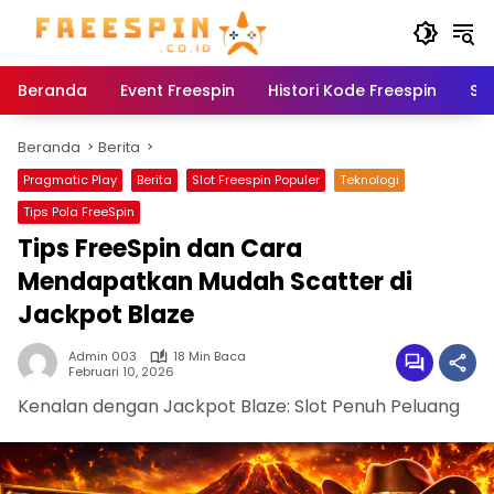
Langsung
ke
konten
Beranda
Event Freespin
Histori Kode Freespin
Slo
Beranda
Berita
Pragmatic Play
Berita
Slot Freespin Populer
Teknologi
Tips Pola FreeSpin
Tips FreeSpin dan Cara
Mendapatkan Mudah Scatter di
Jackpot Blaze
Admin 003
18 Min Baca
Februari 10, 2026
Kenalan dengan Jackpot Blaze: Slot Penuh Peluang