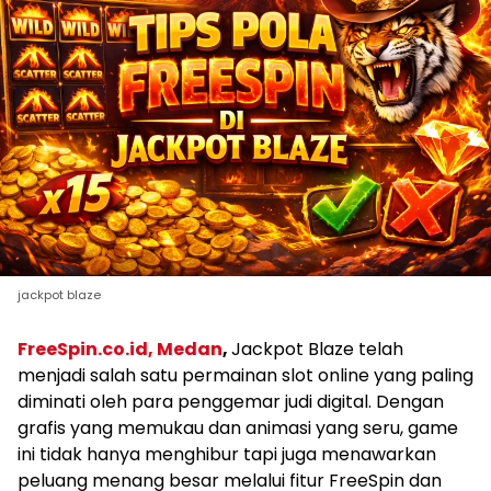
jackpot blaze
FreeSpin.co.id,
Medan
,
Jackpot Blaze telah
menjadi salah satu permainan slot online yang paling
diminati oleh para penggemar judi digital. Dengan
grafis yang memukau dan animasi yang seru, game
ini tidak hanya menghibur tapi juga menawarkan
peluang menang besar melalui fitur FreeSpin dan