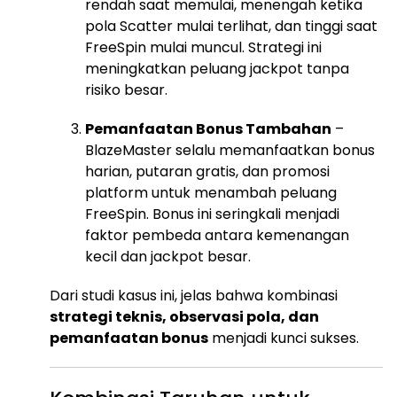
rendah saat memulai, menengah ketika
pola Scatter mulai terlihat, dan tinggi saat
FreeSpin mulai muncul. Strategi ini
meningkatkan peluang jackpot tanpa
risiko besar.
Pemanfaatan Bonus Tambahan
–
BlazeMaster selalu memanfaatkan bonus
harian, putaran gratis, dan promosi
platform untuk menambah peluang
FreeSpin. Bonus ini seringkali menjadi
faktor pembeda antara kemenangan
kecil dan jackpot besar.
Dari studi kasus ini, jelas bahwa kombinasi
strategi teknis, observasi pola, dan
pemanfaatan bonus
menjadi kunci sukses.