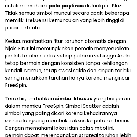
untuk memahami
pola paylines
di Jackpot Blaze.
Tidak semua simbol muncul secara acak; beberapa
memiliki frekuensi kemunculan yang lebih tinggi di
posisi tertentu.
Kedua, manfaatkan fitur taruhan otomatis dengan
bijak. Fitur ini memungkinkan pemain menyesuaikan
jumlah taruhan untuk setiap putaran sehingga Anda
tetap bermain dengan konsisten tanpa kehilangan
kendali. Namun, tetap awasi saldo dan jangan terlalu
sering menaikkan taruhan hanya karena mengincar
FreeSpin.
Terakhir, perhatikan
simbol khusus
yang berperan
dalam memicu FreeSpin. Simbol Scatter adalah
simbol yang paling dicari karena kehadirannya
secara langsung membuka akses ke putaran bonus.
Dengan memahami lokasi dan pola simbol ini,
pemain dapat merencanakan strategi taruhan lebih