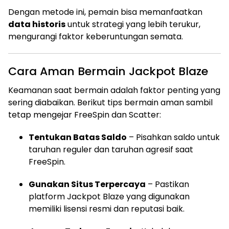
Dengan metode ini, pemain bisa memanfaatkan
data historis
untuk strategi yang lebih terukur,
mengurangi faktor keberuntungan semata.
Cara Aman Bermain Jackpot Blaze
Keamanan saat bermain adalah faktor penting yang
sering diabaikan. Berikut tips bermain aman sambil
tetap mengejar FreeSpin dan Scatter:
Tentukan Batas Saldo
– Pisahkan saldo untuk
taruhan reguler dan taruhan agresif saat
FreeSpin.
Gunakan Situs Terpercaya
– Pastikan
platform Jackpot Blaze yang digunakan
memiliki lisensi resmi dan reputasi baik.