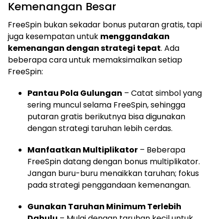
Kemenangan Besar
FreeSpin bukan sekadar bonus putaran gratis, tapi
juga kesempatan untuk
menggandakan
kemenangan dengan strategi tepat
. Ada
beberapa cara untuk memaksimalkan setiap
FreeSpin:
Pantau Pola Gulungan
– Catat simbol yang
sering muncul selama FreeSpin, sehingga
putaran gratis berikutnya bisa digunakan
dengan strategi taruhan lebih cerdas.
Manfaatkan Multiplikator
– Beberapa
FreeSpin datang dengan bonus multiplikator.
Jangan buru-buru menaikkan taruhan; fokus
pada strategi penggandaan kemenangan.
Gunakan Taruhan Minimum Terlebih
Dahulu
– Mulai dengan taruhan kecil untuk