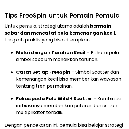
Tips FreeSpin untuk Pemain Pemula
Untuk pemula, strategi utama adalah
bermain
sabar dan mencatat pola kemenangan kecil
.
Langkah praktis yang bisa diterapkan:
Mulai dengan Taruhan Kecil
– Pahami pola
simbol sebelum menaikkan taruhan.
Catat Setiap FreeSpin
– Simbol Scatter dan
kemenangan kecil bisa memberikan wawasan
tentang tren permainan.
Fokus pada Pola Wild + Scatter
– Kombinasi
ini biasanya memberikan putaran bonus dan
multiplikator terbaik.
Dengan pendekatan ini, pemula bisa belajar strategi