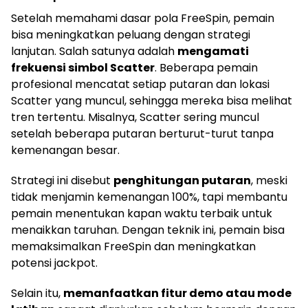
Setelah memahami dasar pola FreeSpin, pemain
bisa meningkatkan peluang dengan strategi
lanjutan. Salah satunya adalah
mengamati
frekuensi simbol Scatter
. Beberapa pemain
profesional mencatat setiap putaran dan lokasi
Scatter yang muncul, sehingga mereka bisa melihat
tren tertentu. Misalnya, Scatter sering muncul
setelah beberapa putaran berturut-turut tanpa
kemenangan besar.
Strategi ini disebut
penghitungan putaran
, meski
tidak menjamin kemenangan 100%, tapi membantu
pemain menentukan kapan waktu terbaik untuk
menaikkan taruhan. Dengan teknik ini, pemain bisa
memaksimalkan FreeSpin dan meningkatkan
potensi jackpot.
Selain itu,
memanfaatkan fitur demo atau mode