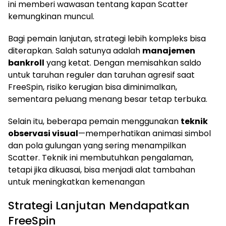
ini memberi wawasan tentang kapan Scatter
kemungkinan muncul.
Bagi pemain lanjutan, strategi lebih kompleks bisa
diterapkan. Salah satunya adalah
manajemen
bankroll
yang ketat. Dengan memisahkan saldo
untuk taruhan reguler dan taruhan agresif saat
FreeSpin, risiko kerugian bisa diminimalkan,
sementara peluang menang besar tetap terbuka.
Selain itu, beberapa pemain menggunakan
teknik
observasi visual
—memperhatikan animasi simbol
dan pola gulungan yang sering menampilkan
Scatter. Teknik ini membutuhkan pengalaman,
tetapi jika dikuasai, bisa menjadi alat tambahan
untuk meningkatkan kemenangan
Strategi Lanjutan Mendapatkan
FreeSpin