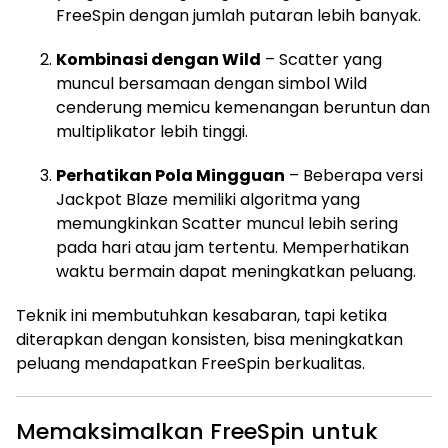
FreeSpin dengan jumlah putaran lebih banyak.
Kombinasi dengan Wild
– Scatter yang
muncul bersamaan dengan simbol Wild
cenderung memicu kemenangan beruntun dan
multiplikator lebih tinggi.
Perhatikan Pola Mingguan
– Beberapa versi
Jackpot Blaze memiliki algoritma yang
memungkinkan Scatter muncul lebih sering
pada hari atau jam tertentu. Memperhatikan
waktu bermain dapat meningkatkan peluang.
Teknik ini membutuhkan kesabaran, tapi ketika
diterapkan dengan konsisten, bisa meningkatkan
peluang mendapatkan FreeSpin berkualitas.
Memaksimalkan FreeSpin untuk