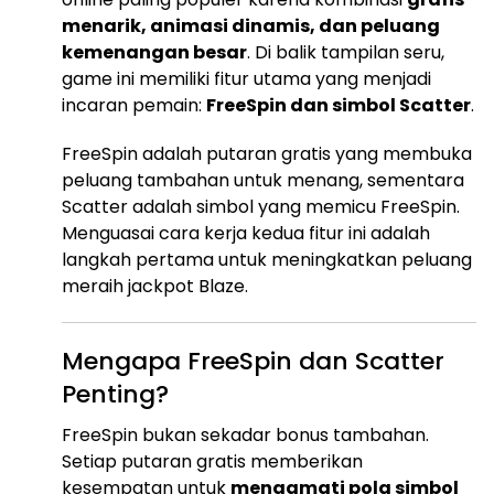
menarik, animasi dinamis, dan peluang
kemenangan besar
. Di balik tampilan seru,
game ini memiliki fitur utama yang menjadi
incaran pemain:
FreeSpin dan simbol Scatter
.
FreeSpin adalah putaran gratis yang membuka
peluang tambahan untuk menang, sementara
Scatter adalah simbol yang memicu FreeSpin.
Menguasai cara kerja kedua fitur ini adalah
langkah pertama untuk meningkatkan peluang
meraih jackpot Blaze.
Mengapa FreeSpin dan Scatter
Penting?
FreeSpin bukan sekadar bonus tambahan.
Setiap putaran gratis memberikan
kesempatan untuk
mengamati pola simbol