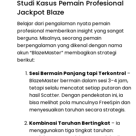
Studi Kasus Pemain Profesional
Jackpot Blaze
Belajar dari pengalaman nyata pemain
profesional memberikan insight yang sangat
berguna. Misalnya, seorang pemain
berpengalaman yang dikenal dengan nama
akun “BlazeMaster” membagikan strategi
berikut:
Sesi Bermain Panjang tapi Terkontrol
–
BlazeMaster bermain dalam sesi 3–4 jam,
tetapi selalu mencatat setiap putaran dan
hasil Scatter. Dengan pendekatan ini, ia
bisa melihat pola munculnya FreeSpin dan
menyesuaikan taruhan secara strategis.
Kombinasi Taruhan Bertingkat
– Ia
menggunakan tiga tingkat taruhan: