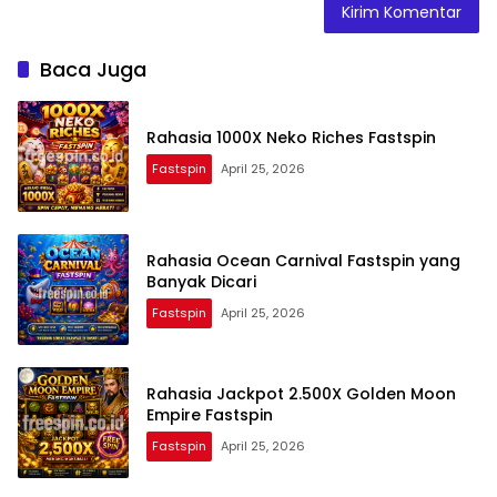
Baca Juga
Rahasia 1000X Neko Riches Fastspin
Fastspin
April 25, 2026
Rahasia Ocean Carnival Fastspin yang
Banyak Dicari
Fastspin
April 25, 2026
Rahasia Jackpot 2.500X Golden Moon
Empire Fastspin
Fastspin
April 25, 2026