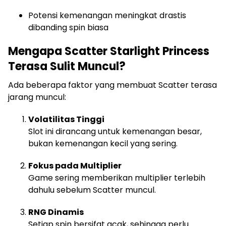
Potensi kemenangan meningkat drastis
dibanding spin biasa
Mengapa Scatter Starlight Princess
Terasa Sulit Muncul?
Ada beberapa faktor yang membuat Scatter terasa
jarang muncul:
Volatilitas Tinggi
Slot ini dirancang untuk kemenangan besar,
bukan kemenangan kecil yang sering.
Fokus pada Multiplier
Game sering memberikan multiplier terlebih
dahulu sebelum Scatter muncul.
RNG Dinamis
Setiap spin bersifat acak, sehingga perlu