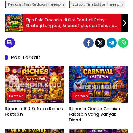
Penulis: Tim Redaksi Freespin
Editor: Tim Editor Freespin
Tips Pola Freespin di Slot Football Baby:
Strategi Lengkap, Analisis Pola, dan Rahasia
Maksimalkan Kemenangan
Pos Terkait
Fastspin
Fastspin
Rahasia 1000X Neko Riches
Rahasia Ocean Carnival
Fastspin
Fastspin yang Banyak
Dicari