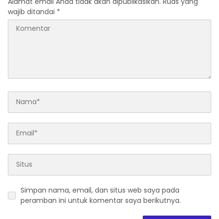
Alamat email Anda tidak akan dipublikasikan.
Ruas yang
wajib ditandai
*
Simpan nama, email, dan situs web saya pada
peramban ini untuk komentar saya berikutnya.