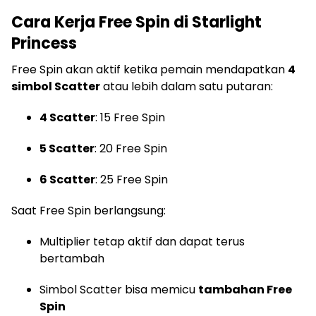
Cara Kerja Free Spin di Starlight
Princess
Free Spin akan aktif ketika pemain mendapatkan
4
simbol Scatter
atau lebih dalam satu putaran:
4 Scatter
: 15 Free Spin
5 Scatter
: 20 Free Spin
6 Scatter
: 25 Free Spin
Saat Free Spin berlangsung:
Multiplier tetap aktif dan dapat terus
bertambah
Simbol Scatter bisa memicu
tambahan Free
Spin