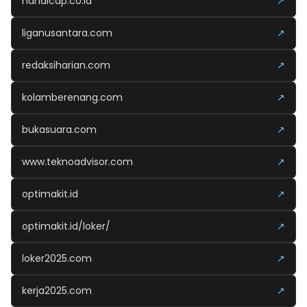
handicap.co.id
↗
liganusantara.com
↗
redaksiharian.com
↗
kolamberenang.com
↗
bukasuara.com
↗
www.teknoadvisor.com
↗
optimakit.id
↗
optimakit.id/loker/
↗
loker2025.com
↗
kerja2025.com
↗