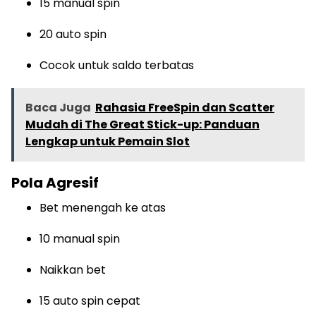
15 manual spin
20 auto spin
Cocok untuk saldo terbatas
Baca Juga
Rahasia FreeSpin dan Scatter
Mudah di The Great Stick-up: Panduan
Lengkap untuk Pemain Slot
Pola Agresif
Bet menengah ke atas
10 manual spin
Naikkan bet
15 auto spin cepat