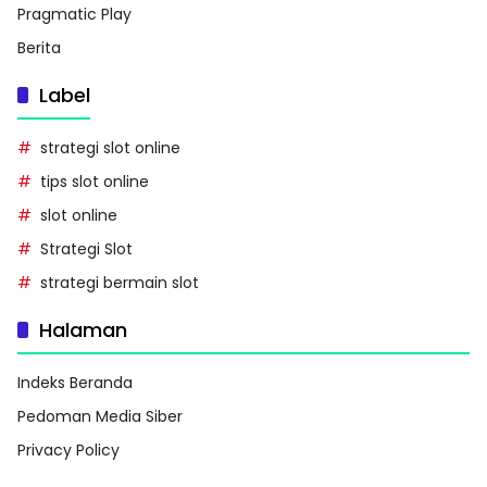
Pragmatic Play
Berita
Label
strategi slot online
tips slot online
slot online
Strategi Slot
strategi bermain slot
Halaman
Indeks Beranda
Pedoman Media Siber
Privacy Policy