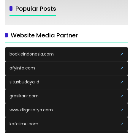
Popular Posts
Website Media Partner
bookieindonesia.com
↗
afyinfo.com
↗
situsbudaya.id
↗
gresikarir.com
↗
www.dirgasatya.com
↗
kafeilmu.com
↗