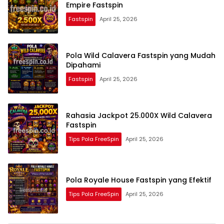
Empire Fastspin
Fastspin
April 25, 2026
Pola Wild Calavera Fastspin yang Mudah
Dipahami
Fastspin
April 25, 2026
Rahasia Jackpot 25.000X Wild Calavera
Fastspin
Tips Pola FreeSpin
April 25, 2026
Pola Royale House Fastspin yang Efektif
Tips Pola FreeSpin
April 25, 2026