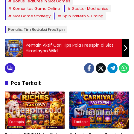
Bonus Features in Slot Games
Komunitas Game Online
Scatter Mechanics
Slot Game Strategy
Spin Pattern & Timing
Penulis: Tim Redaksi FreeSpin
Pemain Aktif Cari Tips Pola Freespin di Slot
Himalayan Wild
Pos Terkait
Fastspin
Fastspin