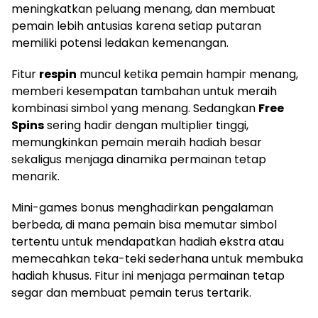
meningkatkan peluang menang, dan membuat
pemain lebih antusias karena setiap putaran
memiliki potensi ledakan kemenangan.
Fitur
respin
muncul ketika pemain hampir menang,
memberi kesempatan tambahan untuk meraih
kombinasi simbol yang menang. Sedangkan
Free
Spins
sering hadir dengan multiplier tinggi,
memungkinkan pemain meraih hadiah besar
sekaligus menjaga dinamika permainan tetap
menarik.
Mini-games bonus menghadirkan pengalaman
berbeda, di mana pemain bisa memutar simbol
tertentu untuk mendapatkan hadiah ekstra atau
memecahkan teka-teki sederhana untuk membuka
hadiah khusus. Fitur ini menjaga permainan tetap
segar dan membuat pemain terus tertarik.