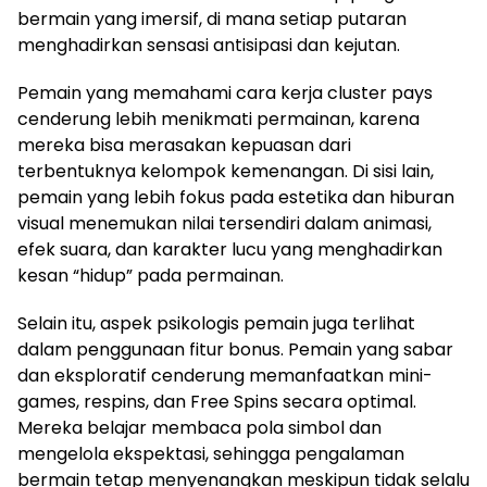
bermain yang imersif, di mana setiap putaran
menghadirkan sensasi antisipasi dan kejutan.
Pemain yang memahami cara kerja cluster pays
cenderung lebih menikmati permainan, karena
mereka bisa merasakan kepuasan dari
terbentuknya kelompok kemenangan. Di sisi lain,
pemain yang lebih fokus pada estetika dan hiburan
visual menemukan nilai tersendiri dalam animasi,
efek suara, dan karakter lucu yang menghadirkan
kesan “hidup” pada permainan.
Selain itu, aspek psikologis pemain juga terlihat
dalam penggunaan fitur bonus. Pemain yang sabar
dan eksploratif cenderung memanfaatkan mini-
games, respins, dan Free Spins secara optimal.
Mereka belajar membaca pola simbol dan
mengelola ekspektasi, sehingga pengalaman
bermain tetap menyenangkan meskipun tidak selalu