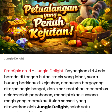
Jungle Delight
FreeSpin.co.id
–
Jungle Delight
. Bayangkan diri Anda
berada di tengah hutan tropis yang lebat, suara
burung berkicau di kejauhan, dedaunan bergoyang
diterpa angin hangat, dan sinar matahari menembus
celah-celah pepohonan, menciptakan suasana
magis yang memukau. Itulah sensasi yang
ditawarkan oleh
Jungle Delight
, salah satu