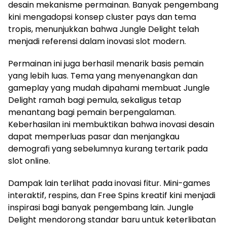
desain mekanisme permainan. Banyak pengembang
kini mengadopsi konsep cluster pays dan tema
tropis, menunjukkan bahwa Jungle Delight telah
menjadi referensi dalam inovasi slot modern.
Permainan ini juga berhasil menarik basis pemain
yang lebih luas. Tema yang menyenangkan dan
gameplay yang mudah dipahami membuat Jungle
Delight ramah bagi pemula, sekaligus tetap
menantang bagi pemain berpengalaman.
Keberhasilan ini membuktikan bahwa inovasi desain
dapat memperluas pasar dan menjangkau
demografi yang sebelumnya kurang tertarik pada
slot online.
Dampak lain terlihat pada inovasi fitur. Mini-games
interaktif, respins, dan Free Spins kreatif kini menjadi
inspirasi bagi banyak pengembang lain. Jungle
Delight mendorong standar baru untuk keterlibatan