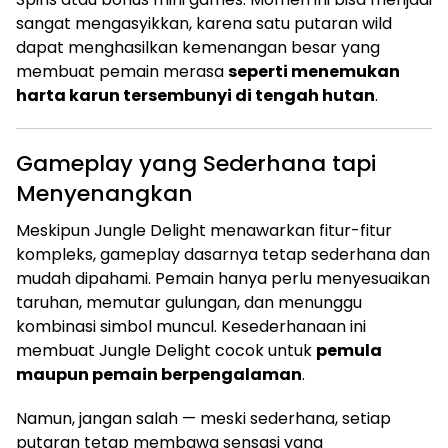
sangat mengasyikkan, karena satu putaran wild
dapat menghasilkan kemenangan besar yang
membuat pemain merasa
seperti menemukan
harta karun tersembunyi di tengah hutan
.
Gameplay yang Sederhana tapi
Menyenangkan
Meskipun Jungle Delight menawarkan fitur-fitur
kompleks, gameplay dasarnya tetap sederhana dan
mudah dipahami. Pemain hanya perlu menyesuaikan
taruhan, memutar gulungan, dan menunggu
kombinasi simbol muncul. Kesederhanaan ini
membuat Jungle Delight cocok untuk
pemula
maupun pemain berpengalaman
.
Namun, jangan salah — meski sederhana, setiap
putaran tetap membawa sensasi yang