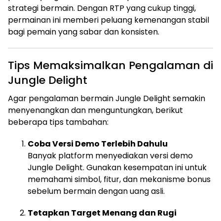
strategi bermain. Dengan RTP yang cukup tinggi,
permainan ini memberi peluang kemenangan stabil
bagi pemain yang sabar dan konsisten.
Tips Memaksimalkan Pengalaman di
Jungle Delight
Agar pengalaman bermain Jungle Delight semakin
menyenangkan dan menguntungkan, berikut
beberapa tips tambahan:
Coba Versi Demo Terlebih Dahulu
Banyak platform menyediakan versi demo
Jungle Delight. Gunakan kesempatan ini untuk
memahami simbol, fitur, dan mekanisme bonus
sebelum bermain dengan uang asli.
Tetapkan Target Menang dan Rugi