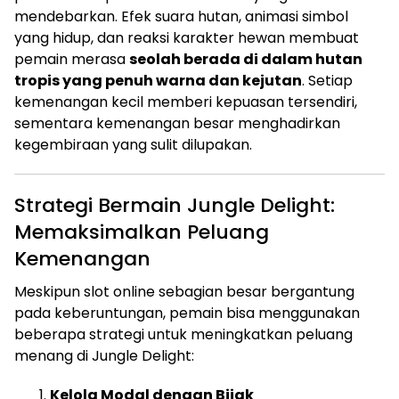
mendebarkan. Efek suara hutan, animasi simbol
yang hidup, dan reaksi karakter hewan membuat
pemain merasa
seolah berada di dalam hutan
tropis yang penuh warna dan kejutan
. Setiap
kemenangan kecil memberi kepuasan tersendiri,
sementara kemenangan besar menghadirkan
kegembiraan yang sulit dilupakan.
Strategi Bermain Jungle Delight:
Memaksimalkan Peluang
Kemenangan
Meskipun slot online sebagian besar bergantung
pada keberuntungan, pemain bisa menggunakan
beberapa strategi untuk meningkatkan peluang
menang di Jungle Delight:
Kelola Modal dengan Bijak