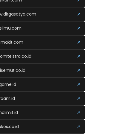
sikarir.com
↗
.dirgasatya.com
↗
eilmu.com
↗
imakit.com
↗
komtelstra.co.id
↗
isemut.co.id
↗
vgame.id
↗
roam.id
↗
nolimit.id
↗
kos.co.id
↗