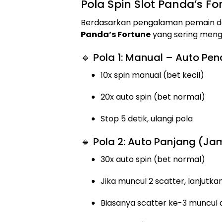
Pola Spin Slot Panda’s F
Berdasarkan pengalaman pemain da
Panda’s Fortune
yang sering mengh
🔹 Pola 1: Manual – Auto Pe
10x spin manual (bet kecil)
20x auto spin (bet normal)
Stop 5 detik, ulangi pola
🔹 Pola 2: Auto Panjang (J
30x auto spin (bet normal)
Jika muncul 2 scatter, lanjutka
Biasanya scatter ke-3 muncul di