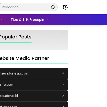
Tips & Trik Freespin
Popular Posts
ebsite Media Partner
kieindonesia.com
↗
info.com
↗
usbudaya.id
↗