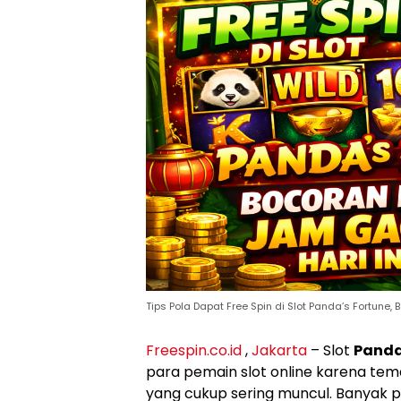
Tips Pola Dapat Free Spin di Slot Panda’s Fortune,
Freespin.co.id
,
Jakarta
– Slot
Panda
para pemain slot online karena tem
yang cukup sering muncul. Banyak