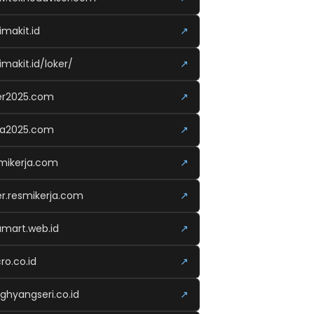
imakit.id
↗
imakit.id/loker/
↗
er2025.com
↗
ja2025.com
↗
mikerja.com
↗
er.resmikerja.com
↗
amart.web.id
↗
ro.co.id
↗
ghyangseri.co.id
↗