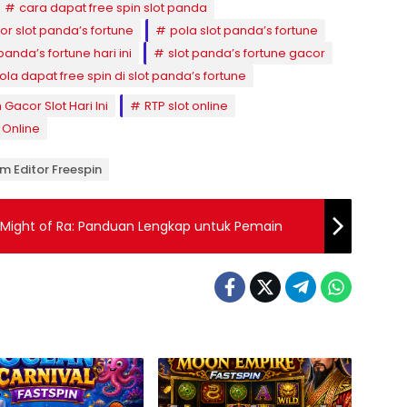
cara dapat free spin slot panda
r slot panda’s fortune
pola slot panda’s fortune
 panda’s fortune hari ini
slot panda’s fortune gacor
pola dapat free spin di slot panda’s fortune
Gacor Slot Hari Ini
RTP slot online
t Online
im Editor Freespin
 Might of Ra: Panduan Lengkap untuk Pemain