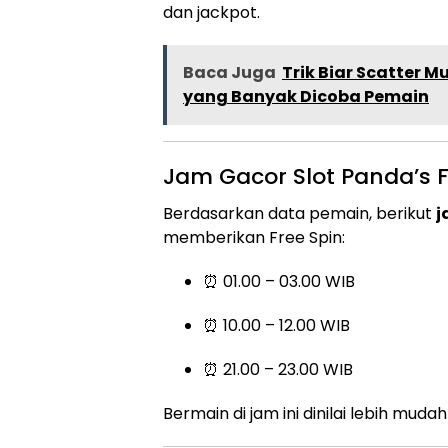
dan jackpot.
Baca Juga
Trik Biar Scatter Mu
yang Banyak Dicoba Pemain
Jam Gacor Slot Panda’s 
Berdasarkan data pemain, berikut
j
memberikan Free Spin:
⏰ 01.00 – 03.00 WIB
⏰ 10.00 – 12.00 WIB
⏰ 21.00 – 23.00 WIB
Bermain di jam ini dinilai lebih mu