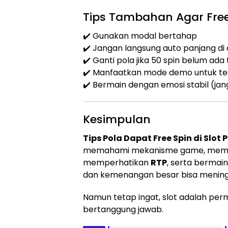
Tips Tambahan Agar Free
✔️ Gunakan modal bertahap
✔️ Jangan langsung auto panjang di
✔️ Ganti pola jika 50 spin belum ada
✔️ Manfaatkan mode demo untuk te
✔️ Bermain dengan emosi stabil (jan
Kesimpulan
Tips Pola Dapat Free Spin di Slot
memahami mekanisme game, mem
memperhatikan
RTP
, serta bermain
dan kemenangan besar bisa meningka
Namun tetap ingat, slot adalah per
bertanggung jawab.