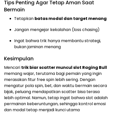
Tips Penting Agar Tetap Aman Saat
Bermain
Tetapkan
batas modal dan target menang
Jangan mengejar kekalahan (loss chasing)
Ingat bahwa trik hanya membantu strategi,
bukan jaminan menang
Kesimpulan
Mencari
trik biar scatter muncul slot Raging Bull
memang wajar, terutama bagi pemain yang ingin
merasakan fitur free spin lebih sering. Dengan
mengatur pola spin, bet, dan waktu bermain secara
bijak, peluang mendapatkan scatter bisa terasa
lebih optimal. Namun, tetap ingat bahwa slot adalah
permainan keberuntungan, sehingga kontrol emosi
dan modal tetap menjadi kunci utama