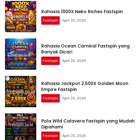
Rahasia 1000X Neko Riches Fastspin
Fastspin
April 25, 2026
Rahasia Ocean Carnival Fastspin yang
Banyak Dicari
Fastspin
April 25, 2026
Rahasia Jackpot 2.500X Golden Moon
Empire Fastspin
Fastspin
April 25, 2026
Pola Wild Calavera Fastspin yang Mudah
Dipahami
Fastspin
April 25, 2026