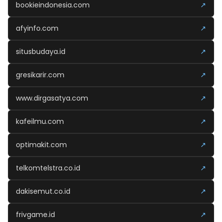
bookieindonesia.com
↗
afyinfo.com
↗
situsbudaya.id
↗
gresikarir.com
↗
www.dirgasatya.com
↗
kafeilmu.com
↗
optimakit.com
↗
telkomtelstra.co.id
↗
dakisemut.co.id
↗
frivgame.id
↗