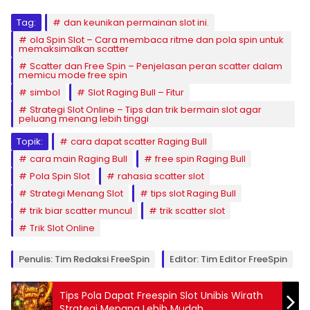
Tag:
dan keunikan permainan slot ini.
ola Spin Slot – Cara membaca ritme dan pola spin untuk
memaksimalkan scatter
Scatter dan Free Spin – Penjelasan peran scatter dalam
memicu mode free spin
simbol
Slot Raging Bull – Fitur
Strategi Slot Online – Tips dan trik bermain slot agar
peluang menang lebih tinggi
Topik:
cara dapat scatter Raging Bull
cara main Raging Bull
free spin Raging Bull
Pola Spin Slot
rahasia scatter slot
Strategi Menang Slot
tips slot Raging Bull
trik biar scatter muncul
trik scatter slot
Trik Slot Online
Penulis: Tim Redaksi FreeSpin
Editor: Tim Editor FreeSpin
Tips Pola Dapat Freespin Slot Unibis Wirath
Strategi Menang Lebih Mudah