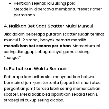
Hentikan sejenak lalu ulangi pola
Metode ini dipercaya membantu “reset ritme”
permainan.
4. Naikkan Bet Saat Scatter Mulai Muncul
Jika dalam beberapa putaran scatter sudah terlihat
muncul 1–2 simbol, banyak pemain memilih
menaikkan bet secara perlahan
. Momentum ini
sering dianggap sebagai sinyal game sedang
“hangat”.
5. Perhatikan Waktu Bermain
Beberapa komunitas slot menyebutkan bahwa
bermain di jam-jam tertentu (seperti dini hari atau
pergantian jam) terasa lebih sering memunculkan
scatter. Meski tidak bisa dipastikan secara teknis,
strategi ini cukup sering dicoba.