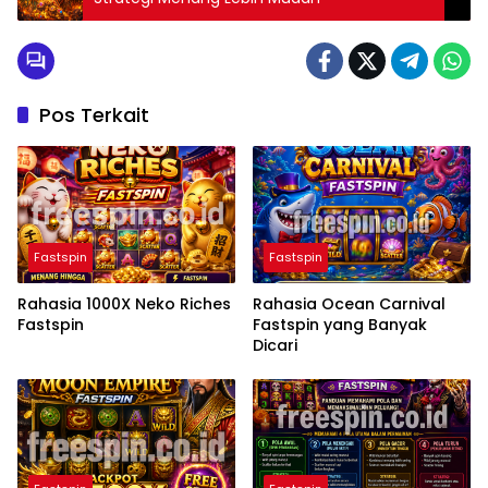
Pos Terkait
Fastspin
Fastspin
Rahasia 1000X Neko Riches
Rahasia Ocean Carnival
Fastspin
Fastspin yang Banyak
Dicari