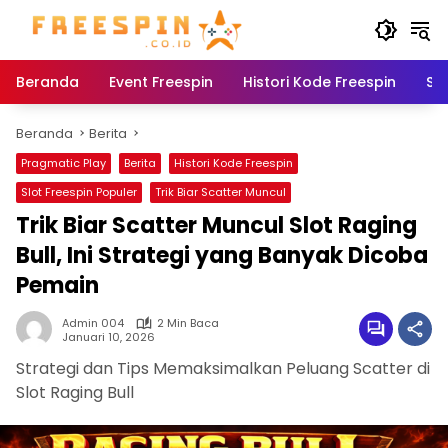
Langsung
ke
konten
Beranda
Event Freespin
Histori Kode Freespin
Slo
Beranda
Berita
Pragmatic Play
Berita
Histori Kode Freespin
Slot Freespin Populer
Trik Biar Scatter Muncul
Trik Biar Scatter Muncul Slot Raging
Bull, Ini Strategi yang Banyak Dicoba
Pemain
Admin 004
2 Min Baca
Januari 10, 2026
Strategi dan Tips Memaksimalkan Peluang Scatter di
Slot Raging Bull