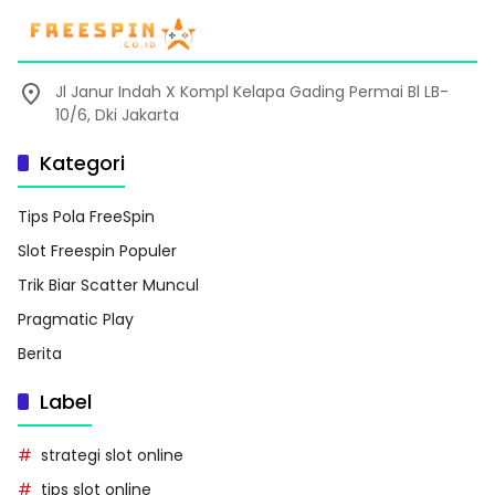
Jl Janur Indah X Kompl Kelapa Gading Permai Bl LB-
10/6, Dki Jakarta
Kategori
Tips Pola FreeSpin
Slot Freespin Populer
Trik Biar Scatter Muncul
Pragmatic Play
Berita
Label
strategi slot online
tips slot online