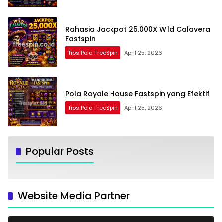
Rahasia Jackpot 25.000X Wild Calavera
Fastspin
Tips Pola FreeSpin
April 25, 2026
Pola Royale House Fastspin yang Efektif
Tips Pola FreeSpin
April 25, 2026
Popular Posts
Website Media Partner