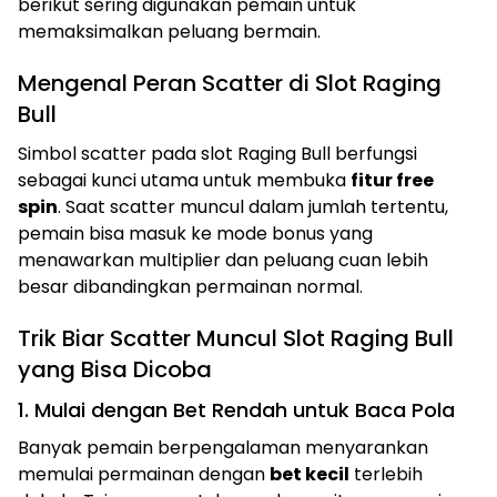
berikut sering digunakan pemain untuk
memaksimalkan peluang bermain.
Mengenal Peran Scatter di Slot Raging
Bull
Simbol scatter pada slot Raging Bull berfungsi
sebagai kunci utama untuk membuka
fitur free
spin
. Saat scatter muncul dalam jumlah tertentu,
pemain bisa masuk ke mode bonus yang
menawarkan multiplier dan peluang cuan lebih
besar dibandingkan permainan normal.
Trik Biar Scatter Muncul Slot Raging Bull
yang Bisa Dicoba
1. Mulai dengan Bet Rendah untuk Baca Pola
Banyak pemain berpengalaman menyarankan
memulai permainan dengan
bet kecil
terlebih