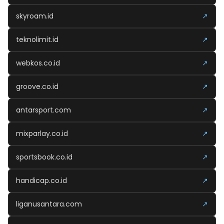
skyroam.id
↗
teknolimit.id
↗
webkos.co.id
↗
groove.co.id
↗
antarsport.com
↗
mixparlay.co.id
↗
sportsbook.co.id
↗
handicap.co.id
↗
liganusantara.com
↗