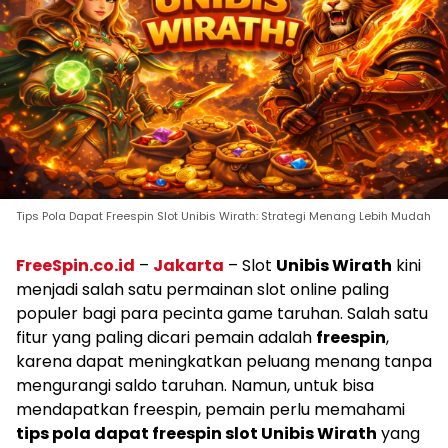
Tips Pola Dapat Freespin Slot Unibis Wirath: Strategi Menang Lebih Mudah
FreeSpin.co.id
–
Jakarta
– Slot
Unibis Wirath
kini
menjadi salah satu permainan slot online paling
populer bagi para pecinta game taruhan. Salah satu
fitur yang paling dicari pemain adalah
freespin
,
karena dapat meningkatkan peluang menang tanpa
mengurangi saldo taruhan. Namun, untuk bisa
mendapatkan freespin, pemain perlu memahami
tips pola dapat freespin slot Unibis Wirath
yang