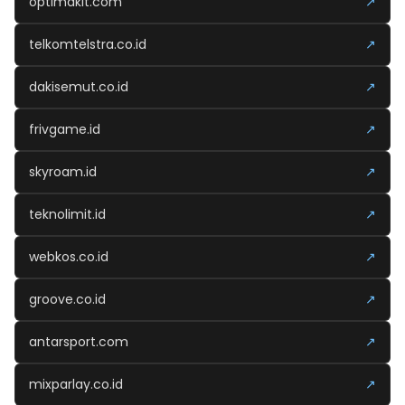
optimakit.com
↗
telkomtelstra.co.id
↗
dakisemut.co.id
↗
frivgame.id
↗
skyroam.id
↗
teknolimit.id
↗
webkos.co.id
↗
groove.co.id
↗
antarsport.com
↗
mixparlay.co.id
↗