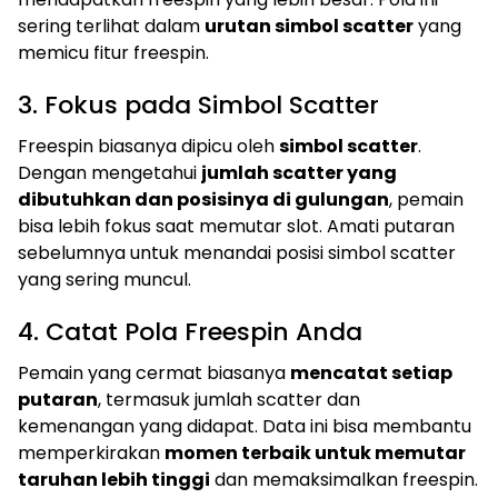
sering terlihat dalam
urutan simbol scatter
yang
memicu fitur freespin.
3. Fokus pada Simbol Scatter
Freespin biasanya dipicu oleh
simbol scatter
.
Dengan mengetahui
jumlah scatter yang
dibutuhkan dan posisinya di gulungan
, pemain
bisa lebih fokus saat memutar slot. Amati putaran
sebelumnya untuk menandai posisi simbol scatter
yang sering muncul.
4. Catat Pola Freespin Anda
Pemain yang cermat biasanya
mencatat setiap
putaran
, termasuk jumlah scatter dan
kemenangan yang didapat. Data ini bisa membantu
memperkirakan
momen terbaik untuk memutar
taruhan lebih tinggi
dan memaksimalkan freespin.