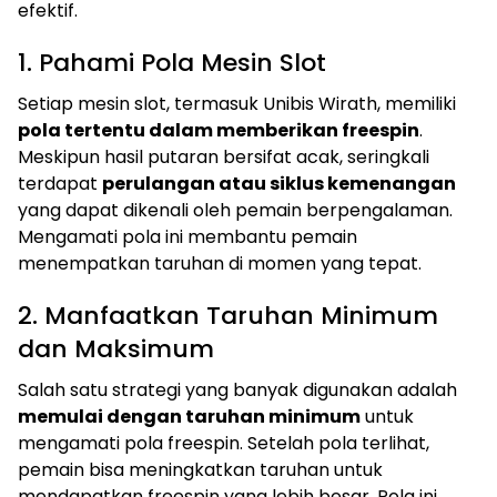
efektif.
1. Pahami Pola Mesin Slot
Setiap mesin slot, termasuk Unibis Wirath, memiliki
pola tertentu dalam memberikan freespin
.
Meskipun hasil putaran bersifat acak, seringkali
terdapat
perulangan atau siklus kemenangan
yang dapat dikenali oleh pemain berpengalaman.
Mengamati pola ini membantu pemain
menempatkan taruhan di momen yang tepat.
2. Manfaatkan Taruhan Minimum
dan Maksimum
Salah satu strategi yang banyak digunakan adalah
memulai dengan taruhan minimum
untuk
mengamati pola freespin. Setelah pola terlihat,
pemain bisa meningkatkan taruhan untuk
mendapatkan freespin yang lebih besar. Pola ini