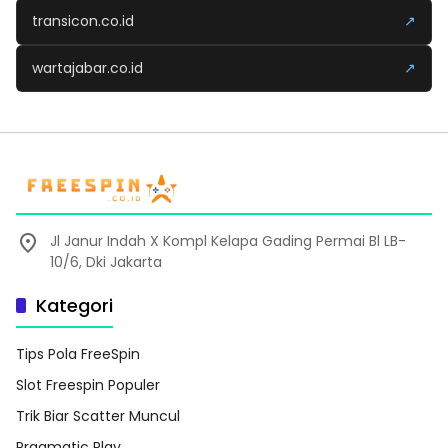
transicon.co.id
↗
wartajabar.co.id
↗
Jl Janur Indah X Kompl Kelapa Gading Permai Bl LB-
10/6, Dki Jakarta
Kategori
Tips Pola FreeSpin
Slot Freespin Populer
Trik Biar Scatter Muncul
Pragmatic Play