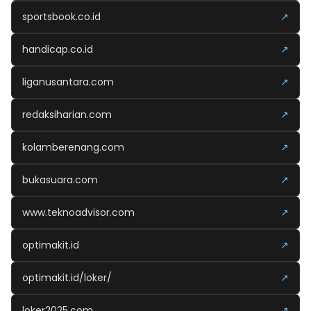
sportsbook.co.id
↗
handicap.co.id
↗
liganusantara.com
↗
redaksiharian.com
↗
kolamberenang.com
↗
bukasuara.com
↗
www.teknoadvisor.com
↗
optimakit.id
↗
optimakit.id/loker/
↗
loker2025.com
↗