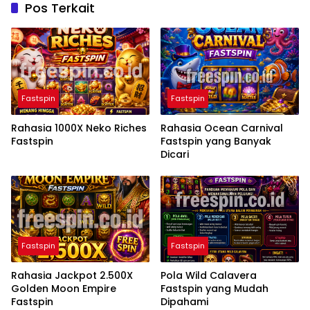
Pos Terkait
Fastspin
Fastspin
Rahasia 1000X Neko Riches
Rahasia Ocean Carnival
Fastspin
Fastspin yang Banyak
Dicari
Fastspin
Fastspin
Rahasia Jackpot 2.500X
Pola Wild Calavera
Golden Moon Empire
Fastspin yang Mudah
Fastspin
Dipahami