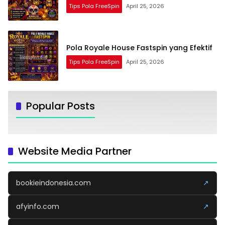
Tips Pola FreeSpin
April 25, 2026
Pola Royale House Fastspin yang Efektif
Tips Pola FreeSpin
April 25, 2026
Popular Posts
Website Media Partner
bookieindonesia.com
↗
afyinfo.com
↗