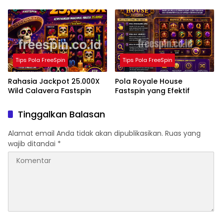
Tips Pola FreeSpin
Tips Pola FreeSpin
Rahasia Jackpot 25.000X
Pola Royale House
Wild Calavera Fastspin
Fastspin yang Efektif
Tinggalkan Balasan
Alamat email Anda tidak akan dipublikasikan.
Ruas yang
wajib ditandai
*