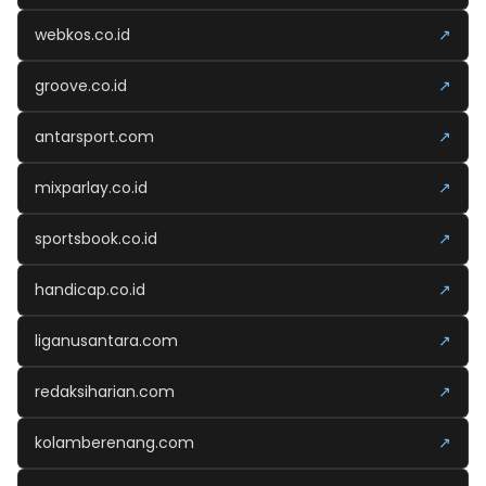
webkos.co.id
↗
groove.co.id
↗
antarsport.com
↗
mixparlay.co.id
↗
sportsbook.co.id
↗
handicap.co.id
↗
liganusantara.com
↗
redaksiharian.com
↗
kolamberenang.com
↗