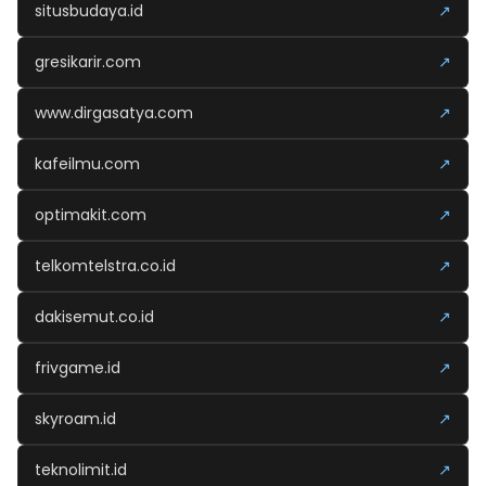
situsbudaya.id
↗
gresikarir.com
↗
www.dirgasatya.com
↗
kafeilmu.com
↗
optimakit.com
↗
telkomtelstra.co.id
↗
dakisemut.co.id
↗
frivgame.id
↗
skyroam.id
↗
teknolimit.id
↗