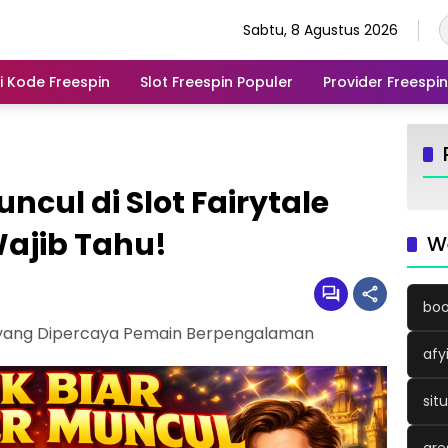
Sabtu, 8 Agustus 2026
ri Kode Freespin
Slot Freespin Populer
Provider Freespin
uncul di Slot Fairytale
ajib Tahu!
W
boo
ne yang Dipercaya Pemain Berpengalaman
afy
sit