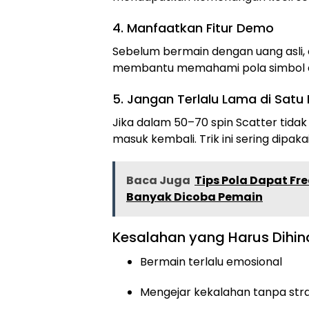
4. Manfaatkan Fitur Demo
Sebelum bermain dengan uang asli, 
membantu memahami pola simbol dan
5. Jangan Terlalu Lama di Sat
Jika dalam 50–70 spin Scatter tida
masuk kembali. Trik ini sering dipak
Baca Juga
Tips Pola Dapat Fre
Banyak Dicoba Pemain
Kesalahan yang Harus Dihin
Bermain terlalu emosional
Mengejar kekalahan tanpa stra