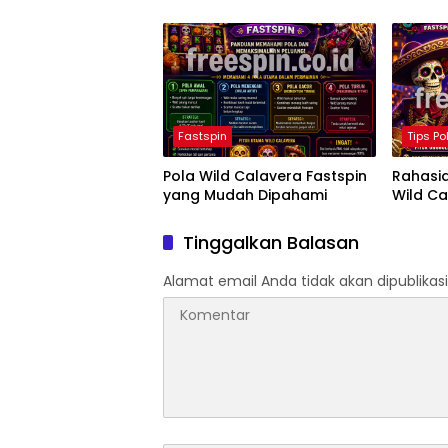
Fastspin
Tips Po
Pola Wild Calavera Fastspin
Rahasi
yang Mudah Dipahami
Wild Ca
Tinggalkan Balasan
Alamat email Anda tidak akan dipublikasi