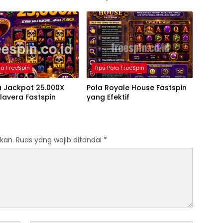
la FreeSpin
Tips Pola FreeSpin
a Jackpot 25.000X
Pola Royale House Fastspin
lavera Fastspin
yang Efektif
kan.
Ruas yang wajib ditandai
*