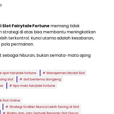
o
i Slot Fairytale Fortune
memang tidak
 strategi di atas bisa membantu meningkatkan
ih terkontrol. Kunci utama adalah kesabaran,
pola permainan.
lot sebagai hiburan, bukan semata-mata ajang
e spin fairytale fortune
Manajemen Modal Slot
ang slot
slot bertema dongeng
ine
tips main fairytale fortune
 Slot Online
Strategi Scatter Muncul Lebih Sering di Slot
Waktu dan Jam Terbaik Bermain Slot Gacor