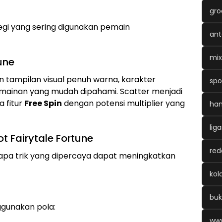
gro
tegi yang sering digunakan pemain
ant
mix
une
an tampilan visual penuh warna, karakter
spo
mainan yang mudah dipahami. Scatter menjadi
 fitur
Free Spin
dengan potensi multiplier yang
han
lig
ot Fairytale Fortune
red
rapa trik yang dipercaya dapat meningkatkan
ko
bu
gunakan pola:
www