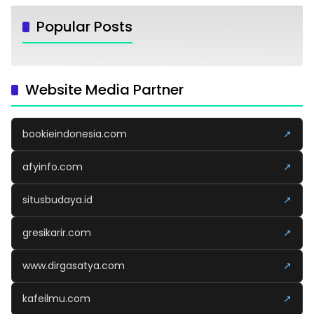
Popular Posts
Website Media Partner
bookieindonesia.com
↗
afyinfo.com
↗
situsbudaya.id
↗
gresikarir.com
↗
www.dirgasatya.com
↗
kafeilmu.com
↗