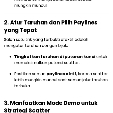
mungkin muncul.
2. Atur Taruhan dan Pilih Paylines
yang Tepat
Salah satu trik yang terbukti efektif adalah
mengatur taruhan dengan bijak:
Tingkatkan taruhan di putaran kunci
untuk
memaksimalkan potensi scatter.
Pastikan semua
paylines aktif
, karena scatter
lebih mungkin muncul saat semua jalur taruhan
terbuka.
3. Manfaatkan Mode Demo untuk
Strategi Scatter