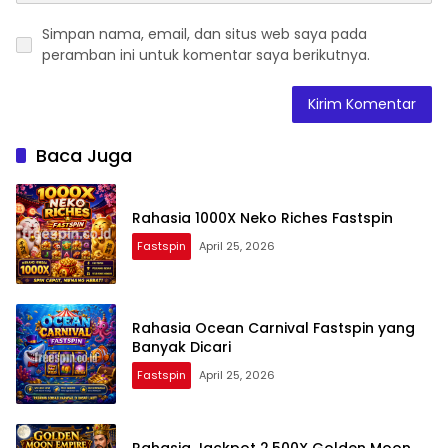
Simpan nama, email, dan situs web saya pada
peramban ini untuk komentar saya berikutnya.
Baca Juga
Rahasia 1000X Neko Riches Fastspin
Fastspin
April 25, 2026
Rahasia Ocean Carnival Fastspin yang
Banyak Dicari
Fastspin
April 25, 2026