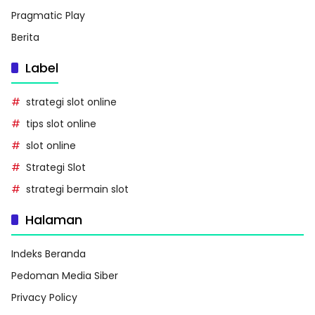
Pragmatic Play
Berita
Label
strategi slot online
tips slot online
slot online
Strategi Slot
strategi bermain slot
Halaman
Indeks Beranda
Pedoman Media Siber
Privacy Policy