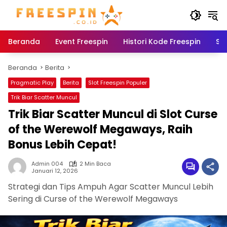
Langsung
ke
konten
Beranda
Event Freespin
Histori Kode Freespin
Slo
Beranda
Berita
Pragmatic Play
Berita
Slot Freespin Populer
Trik Biar Scatter Muncul
Trik Biar Scatter Muncul di Slot Curse
of the Werewolf Megaways, Raih
Bonus Lebih Cepat!
Admin 004
2 Min Baca
Januari 12, 2026
Strategi dan Tips Ampuh Agar Scatter Muncul Lebih
Sering di Curse of the Werewolf Megaways