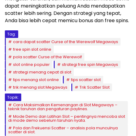
dapat meningkatkan peluang Anda mendapatkan
scatter lebih sering. Dengan strategi yang tepat,
Anda bisa lebih cepat memicu bonus dan free spins.
Tag:
cara dapat scatter Curse of the Werewolf Megaways
free spin slot online
pola scatter Curse of the Werewolf
slot online populer
strategi free spin Megaways
strategi menang cepat di slot
tips menang slot online
tips scatter slot
trik menang slot Megaways
Trik Scatter Slot
Topik:
Cara Maksimalkan Kemenangan di Slot Megaways –
teknik taruhan dan pengaturan paylines.
Mode Demo dan Latihan Slot – pentingnya mencoba slot
di mode demo sebelum taruhan nyata.
Pola dan Frekuensi Scatter – analisis pola munculnya
scatter di slot.