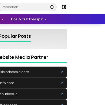
Tips & Trik Freespin
Popular Posts
ebsite Media Partner
kieindonesia.com
↗
info.com
↗
usbudaya.id
↗