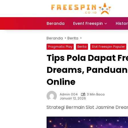
Langsung
ke
konten
Beranda
Event Freespin
Histo
Beranda
Berita
Pragmatic Play
Berita
Slot Freespin Populer
Tips Pola Dapat Fr
Dreams, Panduan 
Online
Admin 004
3 Min Baca
Januari 12, 2026
Strategi Bermain Slot Jasmine Dre