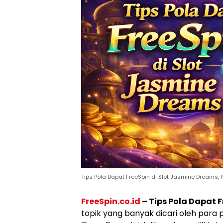
Tips Pola Dapat FreeSpin di Slot Jasmine Dreams,
FreeSpin.co.id
– Tips Pola Dapat F
topik yang banyak dicari oleh para 