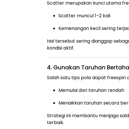
Scatter merupakan kunci utama frees
Scatter muncul 1–2 kali
Kemenangan kecil sering terjad
Hal tersebut sering dianggap sebaga
kondisi aktif.
4. Gunakan Taruhan Bertah
Salah satu tips pola dapat freespin d
Memulai dari taruhan rendah
Menaikkan taruhan secara bert
Strategi ini membantu menjaga sa
terbaik.