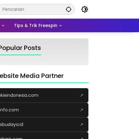
Tips & Trik Freespin
Popular Posts
ebsite Media Partner
kieindonesia.com
↗
info.com
↗
usbudaya.id
↗