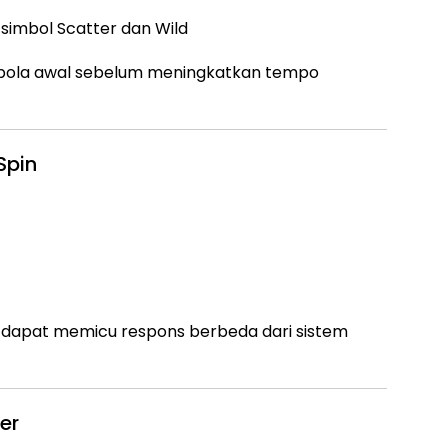
imbol Scatter dan Wild
ola awal sebelum meningkatkan tempo
Spin
 dapat memicu respons berbeda dari sistem
er