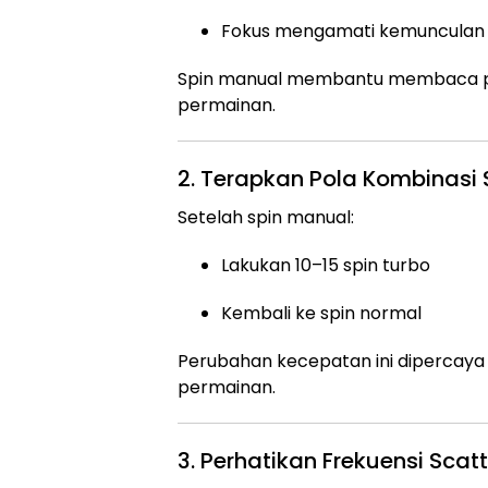
Fokus mengamati kemunculan s
Spin manual membantu membaca p
permainan.
2. Terapkan Pola Kombinasi 
Setelah spin manual:
Lakukan 10–15 spin turbo
Kembali ke spin normal
Perubahan kecepatan ini dipercaya
permainan.
3. Perhatikan Frekuensi Scatt