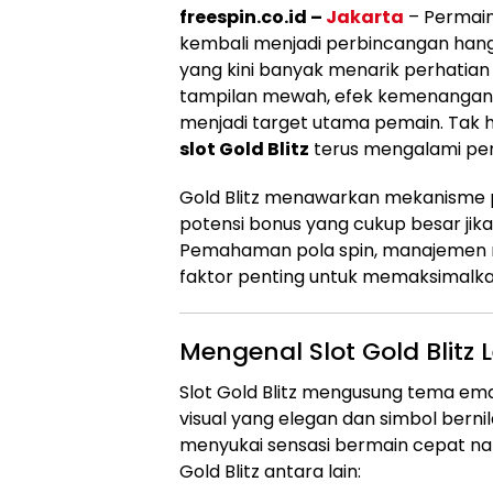
freespin.co.id –
Jakarta
– Permain
kembali menjadi perbincangan hangat
yang kini banyak menarik perhatia
tampilan mewah, efek kemenangan y
menjadi target utama pemain. Tak h
slot Gold Blitz
terus mengalami pen
Gold Blitz menawarkan mekanisme 
potensi bonus yang cukup besar jik
Pemahaman pola spin, manajemen 
faktor penting untuk memaksimalka
Mengenal Slot Gold Blitz 
Slot Gold Blitz mengusung tema em
visual yang elegan dan simbol bernil
menyukai sensasi bermain cepat na
Gold Blitz antara lain: