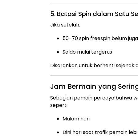
5. Batasi Spin dalam Satu Se
Jika setelah:
50–70 spin freespin belum jug
Saldo mulai tergerus
Disarankan untuk berhenti sejenak d
Jam Bermain yang Serin
Sebagian pemain percaya bahwa w
seperti:
Malam hari
Dini hari saat trafik pemain le