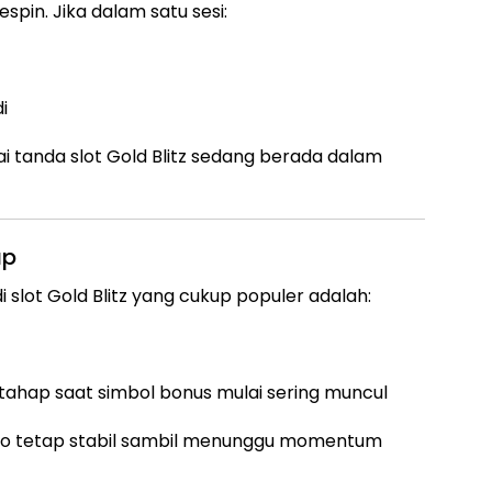
pin. Jika dalam satu sesi:
i
i tanda slot Gold Blitz sedang berada dalam
ap
i slot Gold Blitz yang cukup populer adalah:
ahap saat simbol bonus mulai sering muncul
ldo tetap stabil sambil menunggu momentum