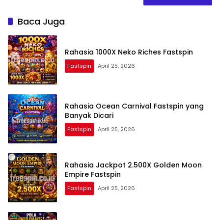
Baca Juga
Rahasia 1000X Neko Riches Fastspin
Fastspin
April 25, 2026
Rahasia Ocean Carnival Fastspin yang
Banyak Dicari
Fastspin
April 25, 2026
Rahasia Jackpot 2.500X Golden Moon
Empire Fastspin
Fastspin
April 25, 2026