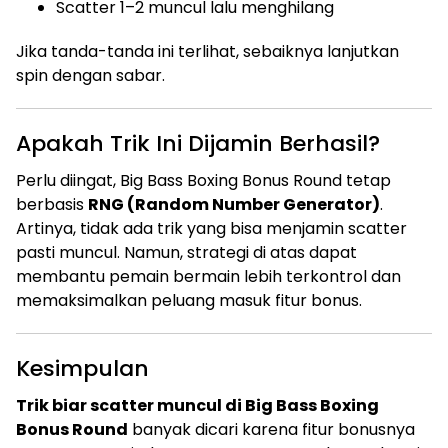
Scatter 1–2 muncul lalu menghilang
Jika tanda-tanda ini terlihat, sebaiknya lanjutkan
spin dengan sabar.
Apakah Trik Ini Dijamin Berhasil?
Perlu diingat, Big Bass Boxing Bonus Round tetap
berbasis
RNG (Random Number Generator)
.
Artinya, tidak ada trik yang bisa menjamin scatter
pasti muncul. Namun, strategi di atas dapat
membantu pemain bermain lebih terkontrol dan
memaksimalkan peluang masuk fitur bonus.
Kesimpulan
Trik biar scatter muncul di Big Bass Boxing
Bonus Round
banyak dicari karena fitur bonusnya