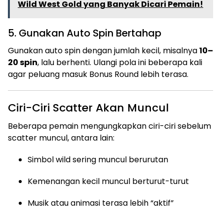
Wild West Gold yang Banyak Dicari Pemain!
5. Gunakan Auto Spin Bertahap
Gunakan auto spin dengan jumlah kecil, misalnya
10–
20 spin
, lalu berhenti. Ulangi pola ini beberapa kali
agar peluang masuk Bonus Round lebih terasa.
Ciri-Ciri Scatter Akan Muncul
Beberapa pemain mengungkapkan ciri-ciri sebelum
scatter muncul, antara lain:
Simbol wild sering muncul berurutan
Kemenangan kecil muncul berturut-turut
Musik atau animasi terasa lebih “aktif”