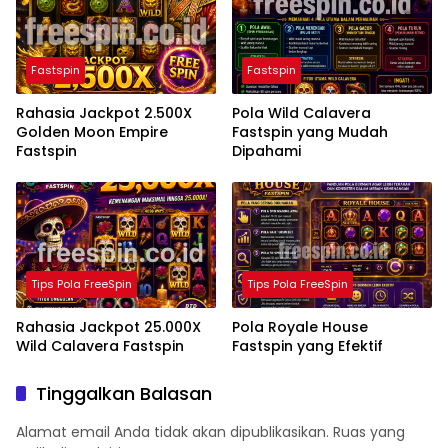
Fastspin
Fastspin
Rahasia Jackpot 2.500X
Pola Wild Calavera
Golden Moon Empire
Fastspin yang Mudah
Fastspin
Dipahami
Tips Pola FreeSpin
Tips Pola FreeSpin
Rahasia Jackpot 25.000X
Pola Royale House
Wild Calavera Fastspin
Fastspin yang Efektif
Tinggalkan Balasan
Alamat email Anda tidak akan dipublikasikan.
Ruas yang