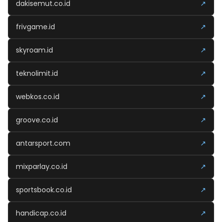
dakisemut.co.id
↗
frivgame.id
↗
skyroam.id
↗
teknolimit.id
↗
webkos.co.id
↗
groove.co.id
↗
antarsport.com
↗
mixparlay.co.id
↗
sportsbook.co.id
↗
handicap.co.id
↗