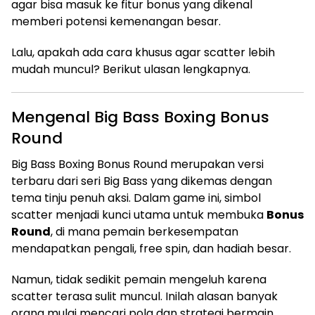
agar bisa masuk ke fitur bonus yang dikenal
memberi potensi kemenangan besar.
Lalu, apakah ada cara khusus agar scatter lebih
mudah muncul? Berikut ulasan lengkapnya.
Mengenal Big Bass Boxing Bonus
Round
Big Bass Boxing Bonus Round merupakan versi
terbaru dari seri Big Bass yang dikemas dengan
tema tinju penuh aksi. Dalam game ini, simbol
scatter menjadi kunci utama untuk membuka
Bonus
Round
, di mana pemain berkesempatan
mendapatkan pengali, free spin, dan hadiah besar.
Namun, tidak sedikit pemain mengeluh karena
scatter terasa sulit muncul. Inilah alasan banyak
orang mulai mencari pola dan strategi bermain.