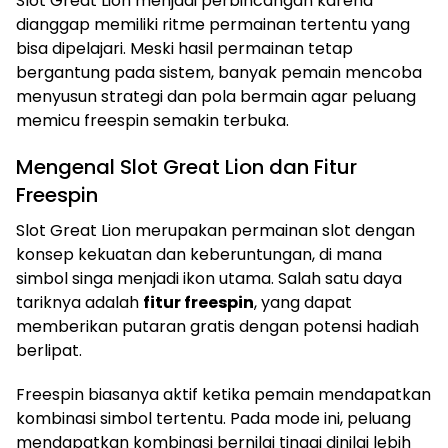
Slot Great Lion menjadi perbincangan karena
dianggap memiliki ritme permainan tertentu yang
bisa dipelajari. Meski hasil permainan tetap
bergantung pada sistem, banyak pemain mencoba
menyusun strategi dan pola bermain agar peluang
memicu freespin semakin terbuka.
Mengenal Slot Great Lion dan Fitur
Freespin
Slot Great Lion merupakan permainan slot dengan
konsep kekuatan dan keberuntungan, di mana
simbol singa menjadi ikon utama. Salah satu daya
tariknya adalah
fitur freespin
, yang dapat
memberikan putaran gratis dengan potensi hadiah
berlipat.
Freespin biasanya aktif ketika pemain mendapatkan
kombinasi simbol tertentu. Pada mode ini, peluang
mendapatkan kombinasi bernilai tinggi dinilai lebih