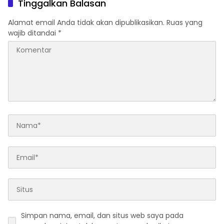
Tinggalkan Balasan
Alamat email Anda tidak akan dipublikasikan.
Ruas yang
wajib ditandai
*
Simpan nama, email, dan situs web saya pada