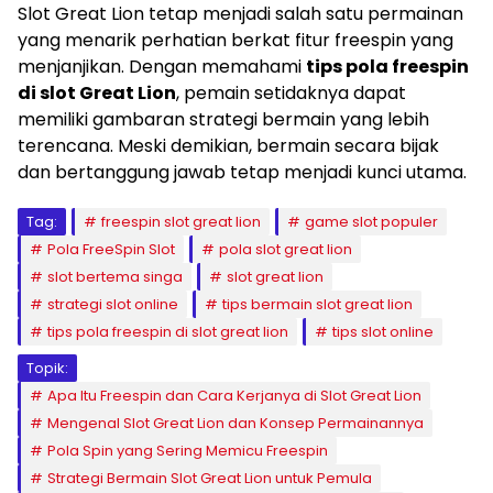
Slot Great Lion tetap menjadi salah satu permainan
yang menarik perhatian berkat fitur freespin yang
menjanjikan. Dengan memahami
tips pola freespin
di slot Great Lion
, pemain setidaknya dapat
memiliki gambaran strategi bermain yang lebih
terencana. Meski demikian, bermain secara bijak
dan bertanggung jawab tetap menjadi kunci utama.
Tag:
freespin slot great lion
game slot populer
Pola FreeSpin Slot
pola slot great lion
slot bertema singa
slot great lion
strategi slot online
tips bermain slot great lion
tips pola freespin di slot great lion
tips slot online
Topik:
Apa Itu Freespin dan Cara Kerjanya di Slot Great Lion
Mengenal Slot Great Lion dan Konsep Permainannya
Pola Spin yang Sering Memicu Freespin
Strategi Bermain Slot Great Lion untuk Pemula