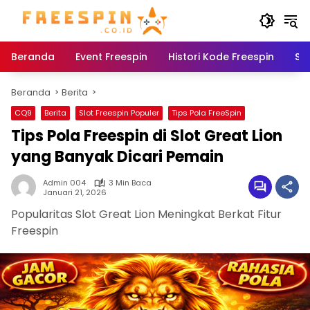
Langsung
ke
konten
Beranda
Event Freespin
Histori Kode Freespin
Slo
Beranda
Berita
CQ9
Berita
Slot Freespin Populer
Tips Pola FreeSpin
Tips Pola Freespin di Slot Great Lion
yang Banyak Dicari Pemain
Admin 004
3 Min Baca
Januari 21, 2026
Popularitas Slot Great Lion Meningkat Berkat Fitur
Freespin