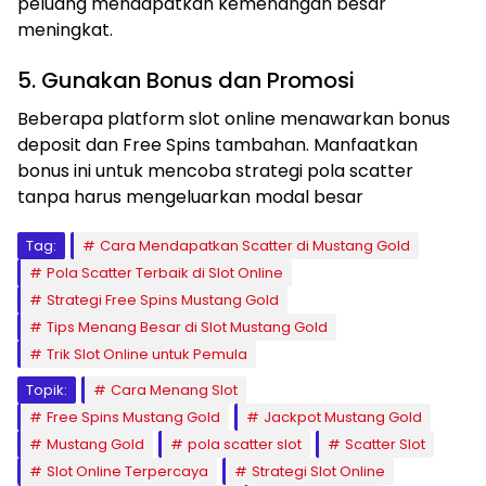
peluang mendapatkan kemenangan besar
meningkat.
5. Gunakan Bonus dan Promosi
Beberapa platform slot online menawarkan bonus
deposit dan Free Spins tambahan. Manfaatkan
bonus ini untuk mencoba strategi pola scatter
tanpa harus mengeluarkan modal besar
Tag:
Cara Mendapatkan Scatter di Mustang Gold
Pola Scatter Terbaik di Slot Online
Strategi Free Spins Mustang Gold
Tips Menang Besar di Slot Mustang Gold
Trik Slot Online untuk Pemula
Topik:
Cara Menang Slot
Free Spins Mustang Gold
Jackpot Mustang Gold
Mustang Gold
pola scatter slot
Scatter Slot
Slot Online Terpercaya
Strategi Slot Online