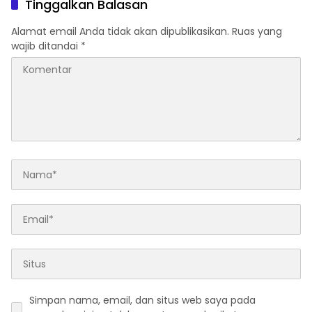
Tinggalkan Balasan
Alamat email Anda tidak akan dipublikasikan.
Ruas yang
wajib ditandai
*
Simpan nama, email, dan situs web saya pada