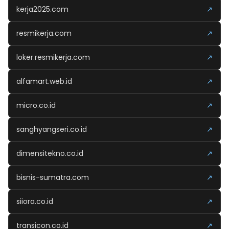
kerja2025.com
↗
resmikerja.com
↗
loker.resmikerja.com
↗
alfamart.web.id
↗
micro.co.id
↗
sanghyangseri.co.id
↗
dimensitekno.co.id
↗
bisnis-sumatra.com
↗
siiora.co.id
↗
transicon.co.id
↗